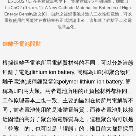
LixCoO2 / Li 在各種電流密度下，電壓對成分x的關係圖，擷取自
LixCoO2 (0 < x < 1): A New Cathode Material for Batteries of High
Energy Density論文[6]，自此之後鋰電池才進入二次性鋰電池，可以
重複使用的可能性在實驗室被正式討論出來，這加速了鋰離子二次電
池商品化。
鋰離子電池問世
根據鋰離子電池所用電解質材料的不同，可以分為液態
鋰離子電池(lithium ion battery, 簡稱為LIB)和聚合物鋰
離子電池(或稱鋰聚電池polymer lithium ion battery, 簡
稱為LIP)兩大類。兩者電池所用的正負極材料都相同，
工作原理基本上也一致。主要的區別在於所用電解質不
同，前者電池使用的是液體電解質，而後者電池則以接
近固體的高分子聚合物電解質為之，這種聚合物可以是
「乾態」的，也可以是「膠態」的，惟目前大都是採用