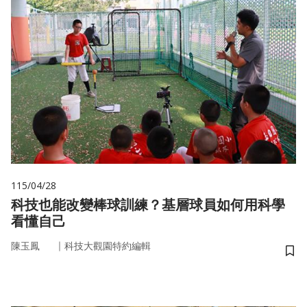
115/04/28
科技也能改變棒球訓練？基層球員如何用科學
看懂自己
｜
陳玉鳳
科技大觀園特約編輯
儲