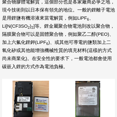
聚合物膠體電解質，這個部分也是各家廠商必爭之地，
現今技術則以日本保有領先的地位。一般的鋰離子電池
是用鋰鹽有機溶液來當電解質，例如LiPF
、
6
Li[N(CF3SO
)
]等。鋰金屬聚合物電池則改以聚合物，
2
2
隔膜聚合物可以是固體聚合物，例如聚乙二醇(PEO)、
加上六氟化鋰鉀(LiPF
)、或其他可導電的鹽類加上二
6
氧化矽或其他能增強機械性質的填充材料(這樣的方式
尚未商業化)。在安全性的要求下，一般電池都會使用
碳嵌入鋰的方式作為電池負極。