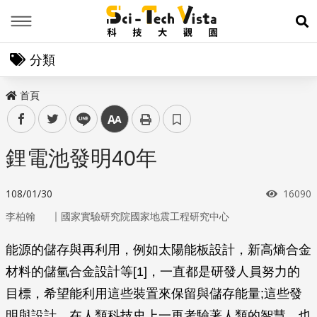
Menu
展
分類
首頁
facebook
twitter
line
中
鋰電池發明40年
瀏覽次
108/01/30
16090
｜
李柏翰
國家實驗研究院國家地震工程研究中心
能源的儲存與再利用，例如太陽能板設計，新高熵合金
材料的儲氫合金設計等[1]，一直都是研發人員努力的
目標，希望能利用這些裝置來保留與儲存能量;這些發
明與設計，在人類科技史上一再考驗著人類的智慧，也