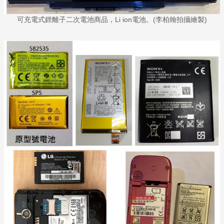
可充電式鋰離子二次電池商品，Li ion電池。(李柏翰拍攝繪製)