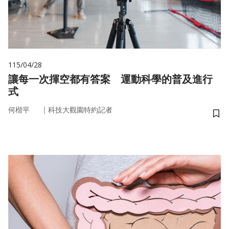
115/04/28
讓每一次揮空都有答案 運動科學的普及進行
式
｜
何楷平
科技大觀園特約記者
儲