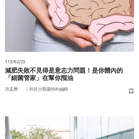
115/02/25
減肥失敗不見得是意志力問題！是你體內的
「細菌管家」在幫你囤油
｜
洪孟樊
科技大觀園特約編輯
儲