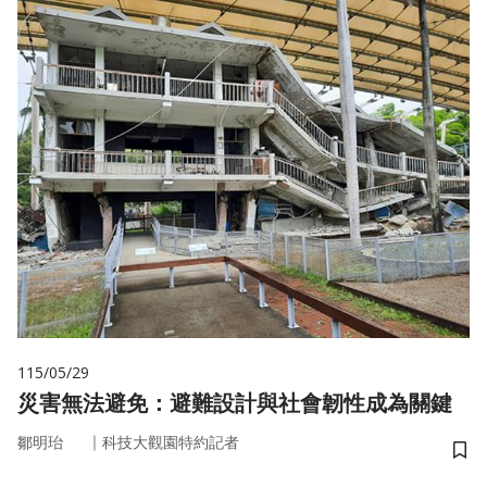
115/05/29
災害無法避免：避難設計與社會韌性成為關鍵
｜
鄒明珆
科技大觀園特約記者
儲