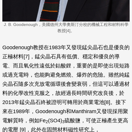
J. B. Goodenough，美國德州大學奧斯汀分校的機械工程和材料科學
教授[4]。
Goodenough教授在1983年又發現錳尖晶石也是優良的
正極材料[7]，錳尖晶石具有低價、穩定和優良的導
電、而且氧化性遠低於鈷酸鋰，重要的是即使出現短路
或過充電時，也能夠避免燃燒、爆炸的危險。雖然純錳
尖晶石隨多次充放電循環後會變衰弱，但這可以通過材
料的化學改性克服之，故經過長時間研究改良後，於
2013年錳尖晶石終被證明可轉用於商業電池[8]。接下
來在1989年，Goodenough和Manthiram又發現採用聚
電解質時，例如Fe
(SO4)
硫酸鹽，可使正極產生更高
2
3
的電壓 [9]，此外在固態材料磁性研究上，