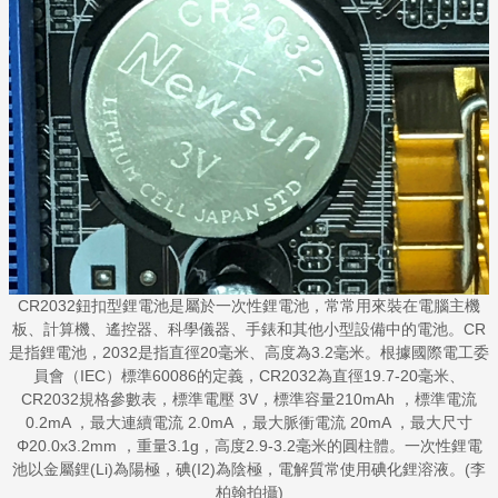
CR2032鈕扣型鋰電池是屬於一次性鋰電池，常常用來裝在電腦主機
板、計算機、遙控器、科學儀器、手錶和其他小型設備中的電池。CR
是指鋰電池，2032是指直徑20毫米、高度為3.2毫米。根據國際電工委
員會（IEC）標準60086的定義，CR2032為直徑19.7-20毫米、
CR2032規格參數表，標準電壓 3V，標準容量210mAh ，標準電流
0.2mA ，最大連續電流 2.0mA ，最大脈衝電流 20mA ，最大尺寸
Φ20.0x3.2mm ，重量3.1g，高度2.9-3.2毫米的圓柱體。一次性鋰電
池以金屬鋰(Li)為陽極，碘(I2)為陰極，電解質常使用碘化鋰溶液。(李
柏翰拍攝)