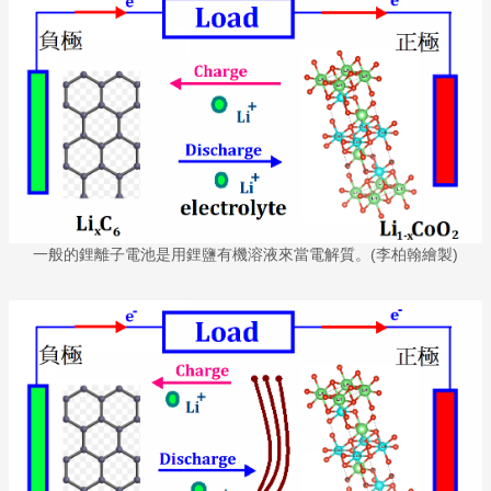
一般的鋰離子電池是用鋰鹽有機溶液來當電解質。(李柏翰繪製)