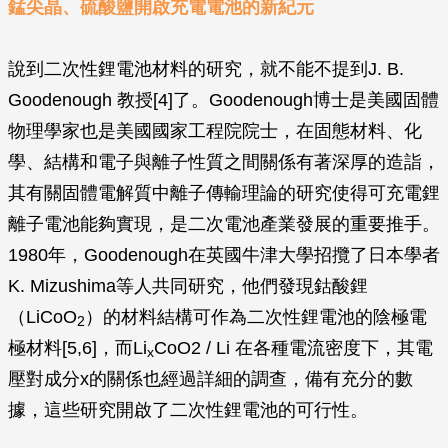
錳尖晶、硫酸鹽開啟充電電池的新紀元
說到二次性鋰電池材料的研究，就不能不提到J. B.
Goodenough 教授[4]了。Goodenough博士是美國固體
物理學家也是美國國家工程院院士，在固態材料、化
學、結構和電子與離子性質之間關係有著深厚的造詣，
其有關固體電解質中離子傳輸理論的研究使得可充電鋰
離子電池能夠實現，是二次電池產業發展的重要推手。
1980年，Goodenough在英國牛津大學招攬了日本學者
K. Mizushima等人共同研究，他們發現鈷酸鋰
（LiCoO
）的材料結構可作為二次性鋰電池的陰極電
2
極材料[5,6]，而Li
CoO2 / Li 在各種電流密度下，其電
x
壓對成分x的關係也經過詳細的調查，備有充分的數
據，這些研究開啟了二次性鋰電池的可行性。