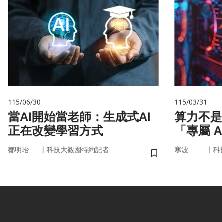
115/06/30
115/03/31
當AI開始當老師：生成式AI
算力不是
正在改變學習方式
「專屬 
率驅動未
｜
｜
鄒明珆
科技大觀園特約記者
寒波
科
儲存書籤