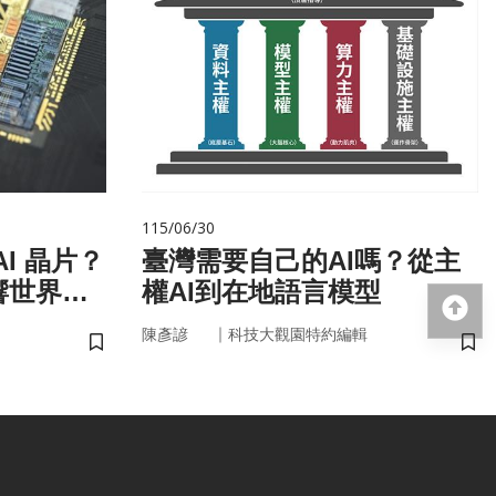
115/06/30
I 晶片？
臺灣需要自己的AI嗎？從主
響世界
權AI到在地語言模型
回
｜
陳彥諺
科技大觀園特約編輯
儲存書籤
儲