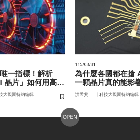
115/03/31
唯一指標！解析
為什麼各國都在搶 A
AI 晶片」如何用高效
一顆晶片真的能影
來
嗎？
｜
技大觀園特約編輯
洪孟樊
科技大觀園特約編輯
儲存書籤
OPEN