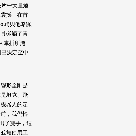
─在片中大量運
上震撼。在首
uf)與他略顯
，其碰觸了青
大車拼所淹
則已決定至中
「變形金剛是
或是坦克、飛
，機器人的定
論前，我們轉
出了雙手，這
物並無使用工