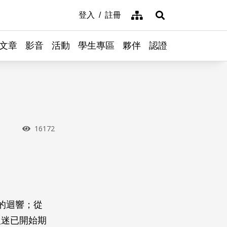
網站導覽
登入
註冊
展開搜尋
文章
影音
活動
學生專區
夥伴
認證
瀏覽次數
16172
烈的迴響；從
人迷已開始期