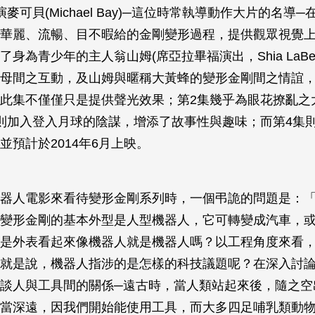
麥可貝(Michael Bay)─這位時常執導動作大片的名導
華麗、流暢、目不暇給的金剛變形過程，提供觀眾視覺
身為青少年的主人翁山姆(席亞拉畢福演出，Shia LaBeo
母間之互動，及山姆與暱稱大黃蜂的變形金剛間之情誼
此集不僅僅只是提供聲光效果；第2集幾乎為眼花撩亂之
則加入登入月球的陰謀，增添了故事性與趣味；而第4集
並預計於2014年6月上映。
器人電影來看待變形金剛系列時，一個弔詭的問題是：
變形金剛的基本外型是人型機器人，它可轉變成汽車，
是外表看起來像機器人就是機器人嗎？以工程角度來看
就是說，機器人指涉的是怎樣的科技議題呢？在深入討
談人與工具間的關係─遠古時，當人類站起來後，隨之空
當深遠，因我們開始能使用工具，而大多四足哺乳類動