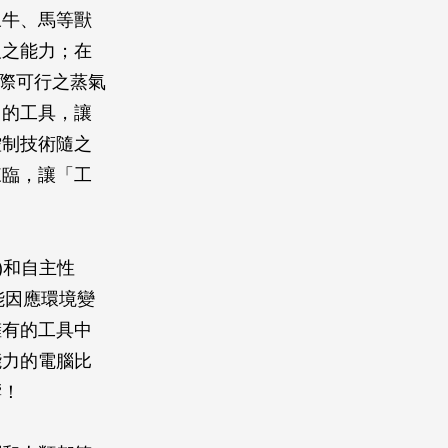
馭牛、馬等獸
及之能力；在
實際可行之蒸氣
力的工具，讓
控制技術隨之
來臨，讓「工
)和自主性
能因應環境變
擁有的工具中
能力的電腦比
響！