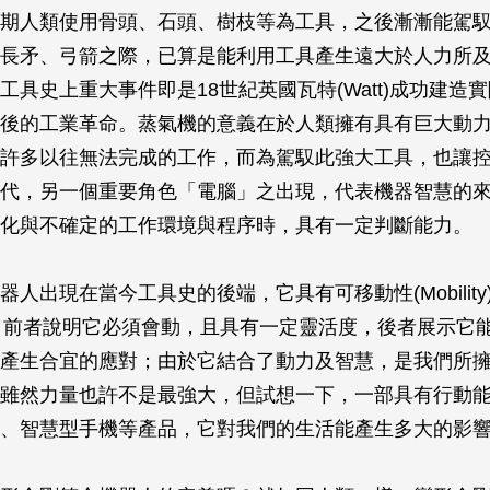
期人類使用骨頭、石頭、樹枝等為工具，之後漸漸能駕
長矛、弓箭之際，已算是能利用工具產生遠大於人力所
工具史上重大事件即是18世紀英國瓦特(Watt)成功建造
後的工業革命。蒸氣機的意義在於人類擁有具有巨大動
許多以往無法完成的工作，而為駕馭此強大工具，也讓
代，另一個重要角色「電腦」之出現，代表機器智慧的
化與不確定的工作環境與程序時，具有一定判斷能力。
人出現在當今工具史的後端，它具有可移動性(Mobility
omy)，前者說明它必須會動，且具有一定靈活度，後者展示它
產生合宜的應對；由於它結合了動力及智慧，是我們所
雖然力量也許不是最強大，但試想一下，一部具有行動
、智慧型手機等產品，它對我們的生活能產生多大的影