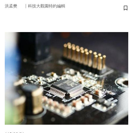
｜
洪孟樊
科技大觀園特約編輯
儲