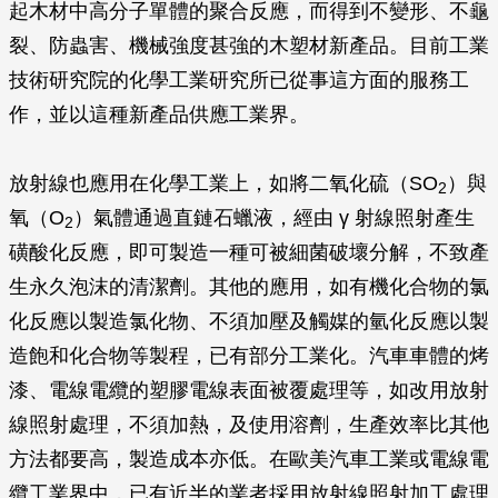
起木材中高分子單體的聚合反應，而得到不變形、不龜
裂、防蟲害、機械強度甚強的木塑材新產品。目前工業
技術研究院的化學工業研究所已從事這方面的服務工
作，並以這種新產品供應工業界。
放射線也應用在化學工業上，如將二氧化硫（SO
）與
2
氧（O
）氣體通過直鏈石蠟液，經由
γ
射線照射產生
2
磺酸化反應，即可製造一種可被細菌破壞分解，不致產
生永久泡沫的清潔劑。其他的應用，如有機化合物的氯
化反應以製造氯化物、不須加壓及觸媒的氫化反應以製
造飽和化合物等製程，已有部分工業化。汽車車體的烤
漆、電線電纜的塑膠電線表面被覆處理等，如改用放射
線照射處理，不須加熱，及使用溶劑，生產效率比其他
方法都要高，製造成本亦低。在歐美汽車工業或電線電
纜工業界中，已有近半的業者採用放射線照射加工處理