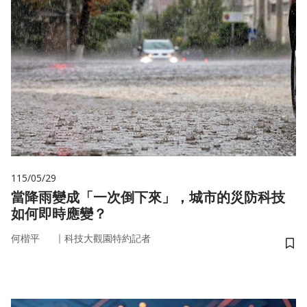
115/05/29
當降雨變成「一次倒下來」，城市的災防科技
如何即時應變？
｜
何楷平
科技大觀園特約記者
儲