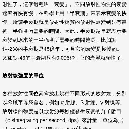
射性了，這個過程叫「衰變」。不同放射性物質的衰變
速率有快有慢，在科學上用「半衰期」來表示衰變的快
慢，所謂半衰期就是放射性物質的放射性衰變到只有當
初一半強度所需要的時間。因此，半衰期越長就表示要
衰變到原來的一半強度所需要的時間越長，比如說
鈾-238的半衰期是45億年，可見它的衰變是極慢的。
又如鈦-46的半衰期只有0.006秒，它的衰變就極快了。
放射線強度的單位
各種放射性同位素會放出幾種不同形式的放射線，分別
以希臘字母來命名，例如
α
射線、
β
射線、
γ
射線等。
放射線的強度是以放射源每秒鐘發生衰變的分子數目
（disintegrating per second, dps）來計量，單位為居
10