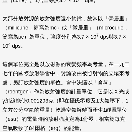
里（curie）。1居里等於3.7 × 10
dps。
大部分放射源的放射強度遠小於鐳，故常以「毫居里」
（millicurie，簡寫為mc）或「微居里」（microcurie，
7
簡寫為
μ
c）為單位，強度分別為3.7 × 10
dps與3.7 ×
4
10
dps。
這個單位完全是以放射源的衰變頻率為考量，在一九三
七年的國際放射學會中，討論改由被照射物的立場來考
慮，另訂放射強度的單位。會中決議以「侖琴」
（roentgen）作為放射強度的計量單位，它是以Ｘ光或
γ
射線能使0.001293克（即在攝氏零度及1大氣壓下，1
立方公分空氣的重量）乾燥空氣解離而產生1靜電單位
（esu）的電量時的放射強度定為1侖琴，相當於每克
空氣吸收了84爾格（erg）的能量。