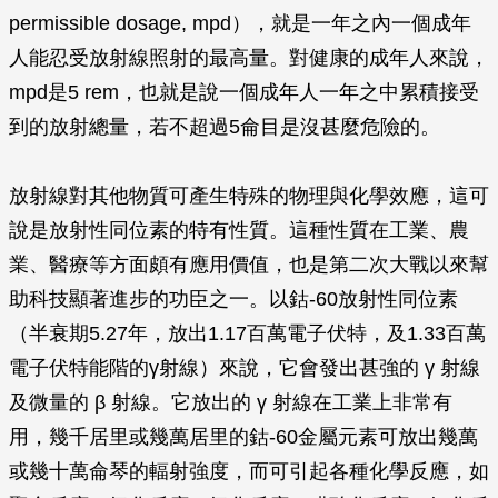
permissible dosage, mpd），就是一年之內一個成年
人能忍受放射線照射的最高量。對健康的成年人來說，
mpd是5 rem，也就是說一個成年人一年之中累積接受
到的放射總量，若不超過5侖目是沒甚麼危險的。
放射線對其他物質可產生特殊的物理與化學效應，這可
說是放射性同位素的特有性質。這種性質在工業、農
業、醫療等方面頗有應用價值，也是第二次大戰以來幫
助科技顯著進步的功臣之一。以鈷-60放射性同位素
（半衰期5.27年，放出1.17百萬電子伏特，及1.33百萬
電子伏特能階的γ射線）來說，它會發出甚強的
γ
射線
及微量的
β
射線。它放出的
γ
射線在工業上非常有
用，幾千居里或幾萬居里的鈷-60金屬元素可放出幾萬
或幾十萬侖琴的輻射強度，而可引起各種化學反應，如