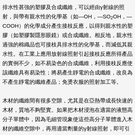
排水性甚強的塑膠及合成纖維，可以經由γ射線的照
射，與帶有親水性的化學基（如—OH，—SO
OH，—
2
COOH）的化學成分產生接枝反應，以得到親水性的塑
膠（如塑膠製隱形眼鏡）或合成纖維。相反地，親水性
過強的棉織品也可接枝具排水性的化學基，而減低其親
水性。在工業上應用放射線照射引起接枝反應所得產品
的實例不少，如不易染色的合成纖維，利用接枝反應使
該纖維具有易染性；將易產生靜電的合成纖維，改良為
不產生靜電的纖維產品；免燙衣服的照射加工等。
木材的纖維間有很多空隙，尤其是在亞熱帶成長快速的
木材，質地不夠堅實。如果把木材浸泡在適當的液態高
分子單體中，因為毛細管現象使這些高分子單體進入木
材的纖維空隙中，再用適當劑量的γ射線照射，即可引