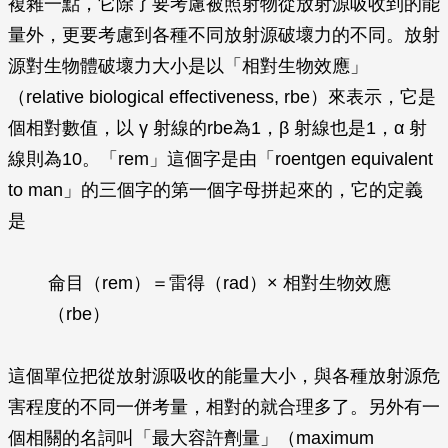
複雜一點，它除了要考慮被照射物從放射源吸收到的能
量外，更要考慮到各種不同放射源破壞力的不同。放射
源對生物體破壞力大小是以「相對生物效應」
（relative biological effectiveness, rbe）來表示，它是
個相對數值，以
γ
射線的rbe為1，
β
射線也是1，
α
射
線則為10。「rem」這個字是由「roentgen equivalent
to man」的三個字的第一個字母拼起來的，它的定義
是
侖目（rem）＝雷得（rad）× 相對生物效應
（rbe）
這個單位把從放射源吸收的能量大小，與各種放射源危
害程度的不同一併考量，相對的就合理多了。另外有一
個相關的名詞叫「最大容許劑量」（maximum