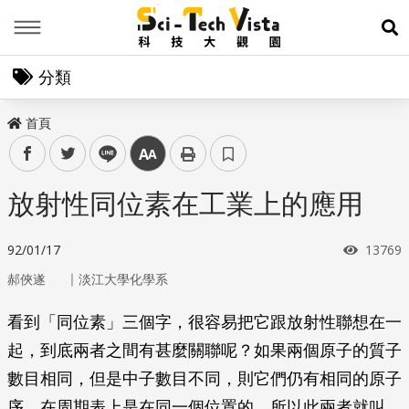
Menu
展
分類
首頁
facebook
twitter
line
中
放射性同位素在工業上的應用
瀏覽次
92/01/17
13769
｜
郝俠遂
淡江大學化學系
看到「同位素」三個字，很容易把它跟放射性聯想在一
起，到底兩者之間有甚麼關聯呢？如果兩個原子的質子
數目相同，但是中子數目不同，則它們仍有相同的原子
序，在周期表上是在同一個位置的，所以此兩者就叫