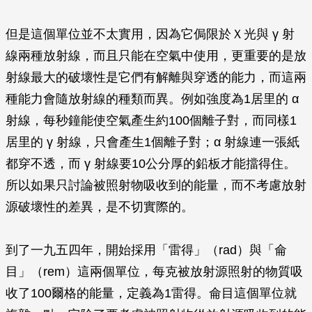
但是這個單位並不太實用，因為它侷限於Ｘ光與
γ
射
線兩種放射線，而且只能在空氣中使用，更重要的是放
射線最大的破壞性是它們有解離與穿透的能力，而這兩
種能力會隨放射線的種類而異。例如強度為1居里的
α
射線，每秒鐘能使空氣產生約100個離子對，而同樣1
居里的
γ
射線，只會產生1個離子對；
α
射線連一張紙
都穿不透，而
γ
射線要10公分厚的鉛板才能擋得住。
所以如果只討論被照射物吸收到的能量，而不考慮放射
源破壞性的差異，是不切實際的。
到了一九五四年，開始採用「雷得」（rad）與「侖
目」（rem）這兩個單位，每克被放射源照射的物質吸
收了100爾格的能量，定義為1雷得。侖目這個單位就