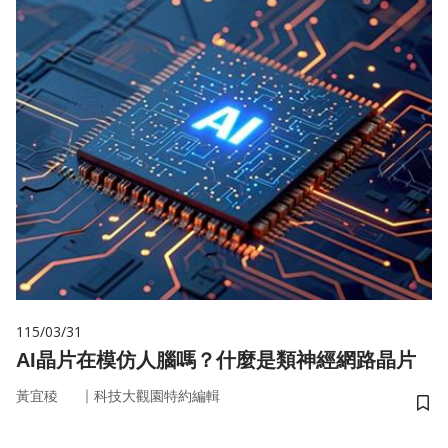
115/03/31
AI晶片在模仿人腦嗎？什麼是類神經網路晶片
｜
黃宜稜
科技大觀園特約編輯
儲