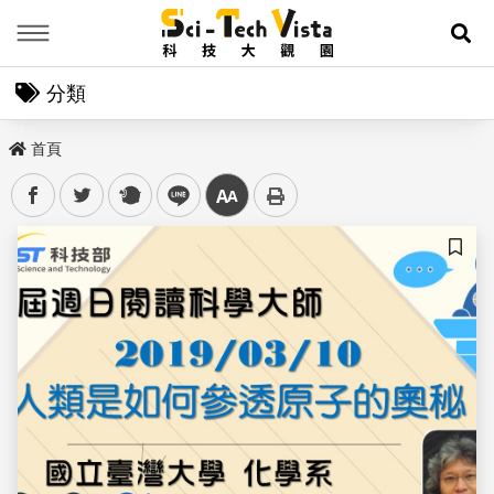
Menu
展
分類
首頁
facebook
twitter
plurk
line
中
儲存