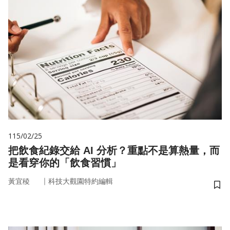
115/02/25
把飲食紀錄交給 AI 分析？重點不是算熱量，而
是看穿你的「飲食習慣」
｜
黃宜稜
科技大觀園特約編輯
儲