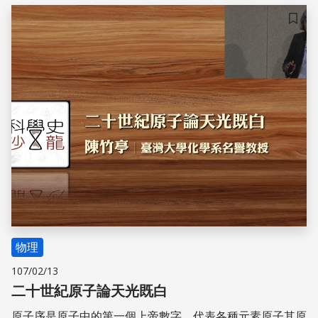
儲存
物理
107/02/13
二十世紀原子論天光既白
原子序是原子中的第一個上帝數字，代表各種元素原子其原