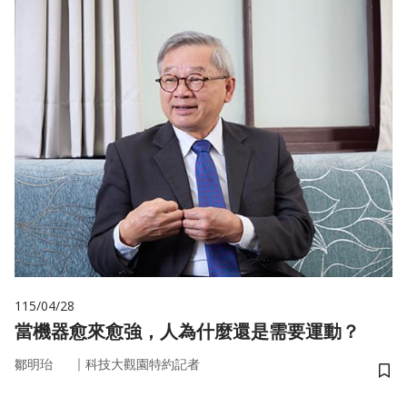
115/04/28
當機器愈來愈強，人為什麼還是需要運動？
｜
鄒明珆
科技大觀園特約記者
儲