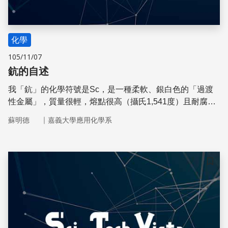
化學
105/11/07
鈧的自述
我「鈧」的化學符號是Sc，是一種柔軟、銀白色的「過渡
性金屬」，質量很輕，熔點很高（攝氏1,541度）且耐腐蝕
性強，多半應用在合金上。
｜
蘇明德
嘉義大學應用化學系
儲存