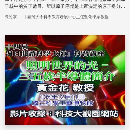
子核中的質子數目。所以原子序就是上帝決定的原子身分證
明！
｜
陳竹亭
臺灣大學科學教育發展中心主任暨化學系教授
儲存