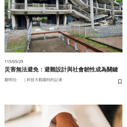
115/05/29
災害無法避免：避難設計與社會韌性成為關鍵
｜
鄒明珆
科技大觀園特約記者
儲