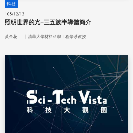
科技
105/12/13
照明世界的光–三五族半導體簡介
｜
黃金花
清華大學材料科學工程學系教授
儲存