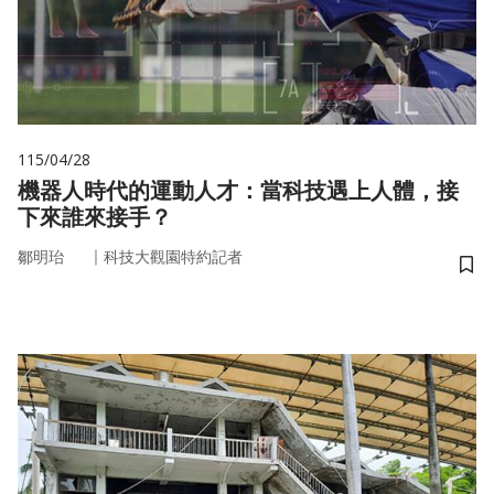
115/04/28
機器人時代的運動人才：當科技遇上人體，接
下來誰來接手？
｜
鄒明珆
科技大觀園特約記者
儲