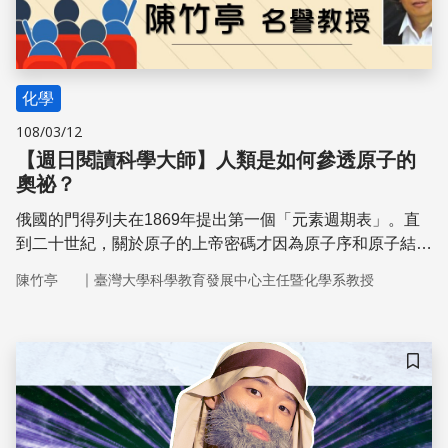
化學
108/03/12
【週日閱讀科學大師】人類是如何參透原子的
奧祕？
俄國的門得列夫在1869年提出第一個「元素週期表」。直
到二十世紀，關於原子的上帝密碼才因為原子序和原子結構
的破解而被揭開。
｜
陳竹亭
臺灣大學科學教育發展中心主任暨化學系教授
儲存