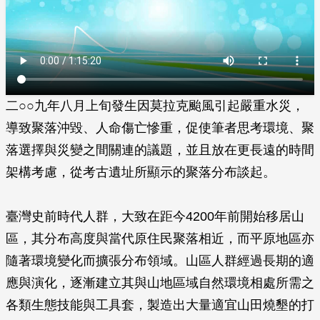
二○○九年八月上旬發生因莫拉克颱風引起嚴重水災，
導致聚落沖毀、人命傷亡慘重，促使筆者思考環境、聚
落選擇與災變之間關連的議題，並且放在更長遠的時間
架構考慮，從考古遺址所顯示的聚落分布談起。
臺灣史前時代人群，大致在距今4200年前開始移居山
區，其分布高度與當代原住民聚落相近，而平原地區亦
隨著環境變化而擴張分布領域。山區人群經過長期的適
應與演化，逐漸建立其與山地區域自然環境相處所需之
各類生態技能與工具套，製造出大量適宜山田燒墾的打