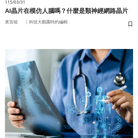
115/03/31
AI晶片在模仿人腦嗎？什麼是類神經網路晶片
｜
黃宜稜
科技大觀園特約編輯
儲