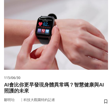
115/06/30
AI會比你更早發現身體異常嗎？智慧健康與AI
照護的未來
｜
鄒明珆
科技大觀園特約記者
儲