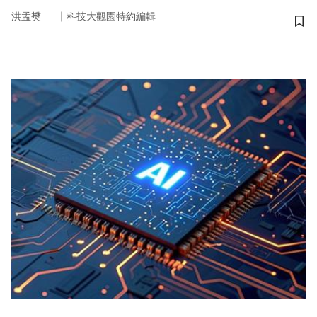
｜
洪孟樊
科技大觀園特約編輯
儲