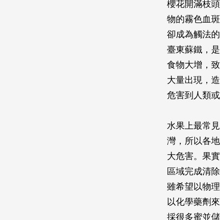
櫻花開滿枝頭
物的霧色血斑
卻成為觸法的
臺東蘇鐵，是
食物大增，致
大量出現，造
危害到人類或
水果上最常見
灣，所以各地
大危害。果實
區域完成清除
雖希望以物理
以化學藥劑來
採很多蜜並儲