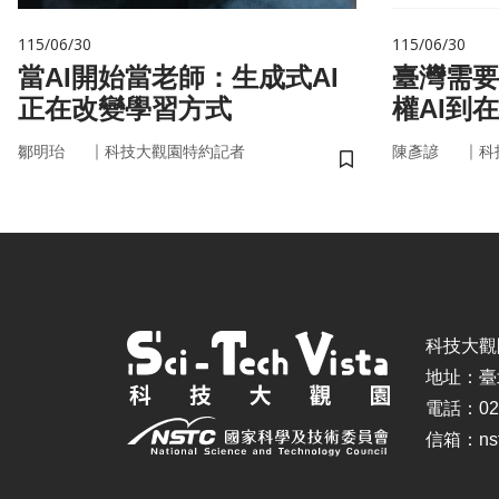
115/06/30
115/06/30
當AI開始當老師：生成式AI
臺灣需要
正在改變學習方式
權AI到
｜
｜
鄒明珆
科技大觀園特約記者
陳彥諺
科
儲存書籤
科技大觀園 ©
地址：臺
電話：02-
信箱：nstc