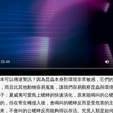
本可以傳達警訊？因為昆蟲本身對環境非常敏感，它們
，而且比其他動物容易蒐集，讓我們容易觀察昆蟲與環
子：夏威夷可愛島上蟋蟀的快速演化，原來能鳴叫的公
的，但在寄生蠅侵入後，會鳴叫的蟋蟀反而是受危害的
來，不會叫的公蟋蟀反而能夠得以存活。究竟人類是如