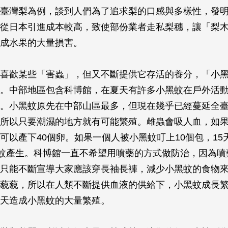
臺灣梨為例，談到人們為了追求梨的口感與多樣性，發
從日本引進成本較高，致使部份業者走私梨穗，讓「梨
成水果的大量損害。
喜歡某些「害蟲」，但又不斷提供它存活的養分，「小
。中部地區包含科博館，在夏天有許多小黑蚊在戶外活
。小黑蚊原先在中部山區最多，但現在幾乎已經蔓延全
所以只要潮濕的地方就有可能繁殖。雌蟲會吸人血，如
可以產下40個卵。如果一個人被小黑蚊叮上10個包，15
黑蚊產生。科博館一直不希望用噴藥的方式做防治，因為噴
只能不斷宣導大家應該穿長袖長褲，減少小黑蚊的食物
藐藐，所以在人類不斷提供血液的供給下，小黑蚊成長
天造成小黑蚊的大量繁殖。