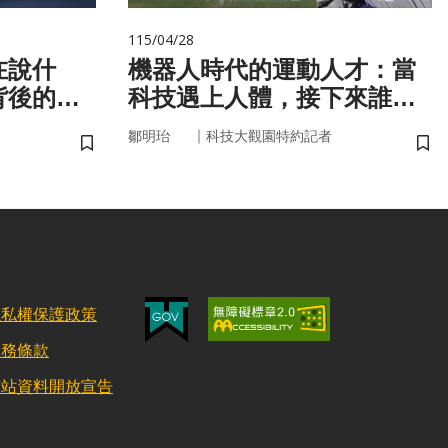
115/04/28
在說什
機器人時代的運動人才：當
背後的語
科技遇上人體，接下來誰來
接手？
｜
鄒明珆
科技大觀園特約記者
儲存書籤
儲
隱私權保護政策
服務條款
網站資料開放宣告