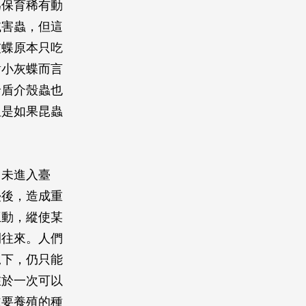
為保育稀有動
滅害蟲，但這
灰蝶原本只吃
對小灰蝶而言
輪盾介殼蟲也
但是如果昆蟲
尚未進入臺
侵後，造成重
互動，縱使某
間往來。人們
況下，仍只能
在於一次可以
主要養殖的種