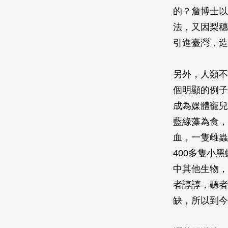
的？詹博士以
法，又因梨穗
引進臺灣，造
另外，人類不
個明顯的例子
成為媒體寵兒
藍綠藻為食，
血，一隻雌蟲
400多隻小
中其他生物，
者諄諄，聽者
缺，所以到今