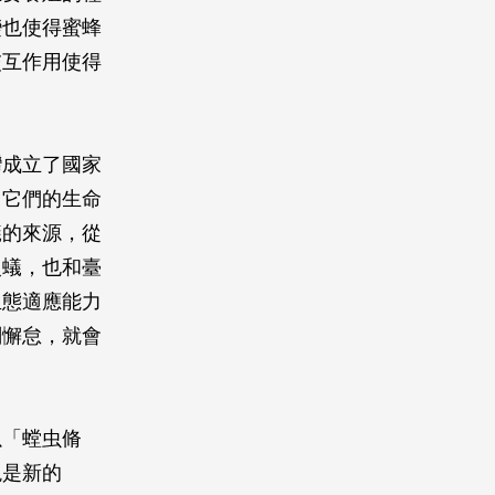
變也使得蜜蜂
交互作用使得
灣成立了國家
。它們的生命
蟻的來源，從
火蟻，也和臺
生態適應能力
刻懈怠，就會
以「螳虫脩
現是新的