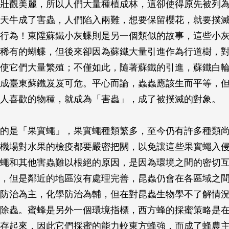
壯觀美麗，所以人們大量種植成林，這卻使得原先被列
天牛成了害蟲，人們陷入兩難，想要保留櫻花，就要撲
行為！東陞蘇鐵小灰蝶則是另一個類似的故事，這些小
稀有的蝴蝶，但後來卻因為蘇鐵大量引進作為行道樹，
使它們大量繁殖；不僅如此，隨著蘇鐵的引進，蘇鐵白
成臺東蘇鐵岌岌可危。平心而論，蟲蟲應該生而平等，
人喜歡的物種，就成為「害蟲」，成了被撲滅的對象。
的是「果實蠅」，果實蠅種類繁多，至今仍有許多種類
機場對水果的檢疫都要嚴密把關，以免讓這些果實蠅入
蠅和其他害蟲難以根絕的原因，是因為環境之間的密切
，但是鄰近的地區沒有處理完善，昆蟲仍會在各區域之
防治為主，化學防治為輔，但在對昆蟲生物學不了解情
除蟲。蜜蜂是另外一個環境指標，西方蜂的採蜜策略是
存起來，因此它們採蜜的能力較東方蜂強，而成了蜂農