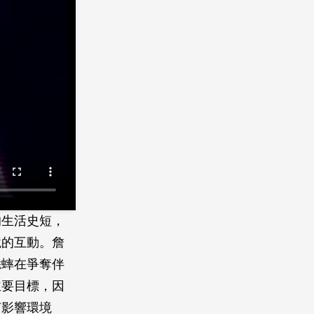
的生活史短，
境的互動。詹
蟋蟀在爭奪伴
主要目標，因
何影響環境