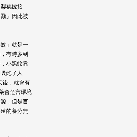
明梨穗嫁接
木蝨」因此被
黑蚊」就是一
動，有時多到
臺，小黑蚊靠
果吸飽了人
天後，就會有
藥會危害環境
來源，但是言
繁殖的養分無