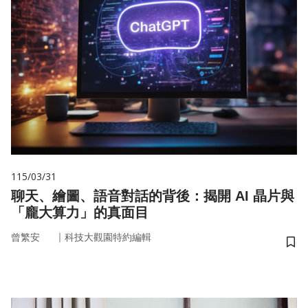
115/03/31
聊天、繪圖、語音對話的背後：揭開 AI 晶片與
「龐大算力」的真面目
｜
曾繁安
科技大觀園特約編輯
儲