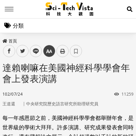
Menu
展
分類
首頁
facebook
twitter
line
中
達賴喇嘛在美國神經科學學會年
會上發表演講
瀏覽次
102/07/24
11259
｜
王道還
中央研究院歷史語言研究所助理研究員
每一年感恩節之前，美國神經科學學會都舉辦年會，是
世界級的學術大拜拜。許多演講、研究成果發表會同時