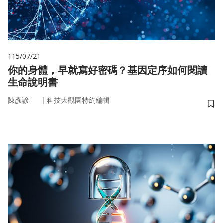
115/07/21
你的身體，早就寫好密碼？基因定序如何閱讀
生命說明書
｜
陳彥諺
科技大觀園特約編輯
儲