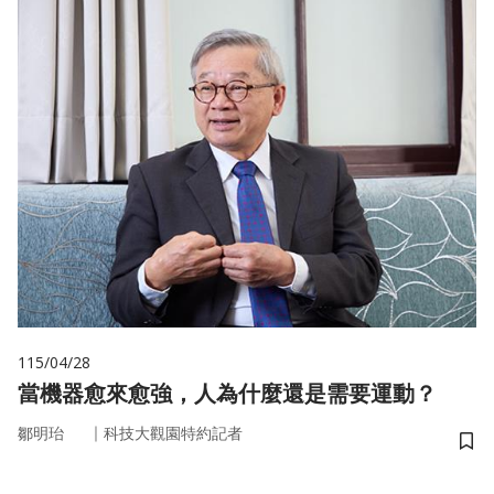
115/04/28
當機器愈來愈強，人為什麼還是需要運動？
｜
鄒明珆
科技大觀園特約記者
儲