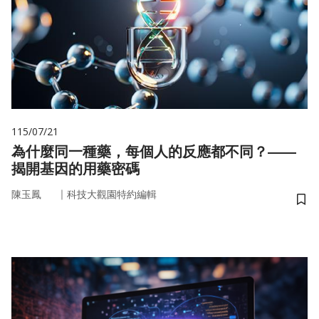
115/07/21
為什麼同一種藥，每個人的反應都不同？——
揭開基因的用藥密碼
｜
陳玉鳳
科技大觀園特約編輯
儲