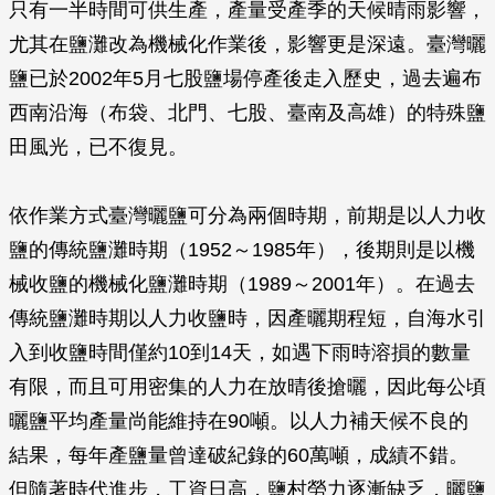
只有一半時間可供生產，產量受產季的天候晴雨影響，
尤其在鹽灘改為機械化作業後，影響更是深遠。臺灣曬
鹽已於2002年5月七股鹽場停產後走入歷史，過去遍布
西南沿海（布袋、北門、七股、臺南及高雄）的特殊鹽
田風光，已不復見。
依作業方式臺灣曬鹽可分為兩個時期，前期是以人力收
鹽的傳統鹽灘時期（1952～1985年），後期則是以機
械收鹽的機械化鹽灘時期（1989～2001年）。在過去
傳統鹽灘時期以人力收鹽時，因產曬期程短，自海水引
入到收鹽時間僅約10到14天，如遇下雨時溶損的數量
有限，而且可用密集的人力在放晴後搶曬，因此每公頃
曬鹽平均產量尚能維持在90噸。以人力補天候不良的
結果，每年產鹽量曾達破紀錄的60萬噸，成績不錯。
但隨著時代進步，工資日高，鹽村勞力逐漸缺乏，曬鹽