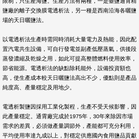
限制，只生產海鹽。生產方法有兩種，一是臺鹽通霄精
鹽廠的離子交換膜電透析法，另一種是西南沿海各曬鹽
場的天日曬鹽法。
以電透析法生產時需同時消耗大量電力及熱能，因此配
置汽電共生設備，可自行發電並副產低壓蒸氣，供後段
蒸發濃縮及乾燥之用，如此可提高整體燃料使用效率，
節省能源。電透析法的缺點除耗能外，設備投資額也
高，使生產成本較天日曬鹽法高出不少，優點則是產品
純度高、產量穩定及用地少。
電透析製鹽因採用工業化製程，生產不受天候影響，因
此產量穩定。通霄廠完成於1975年，30年來除因市場
需求的差異，必須做產量調節外，產能都可充分利用，
平均使用率達九成以上，對穩定供應國內食用鹽品貢獻