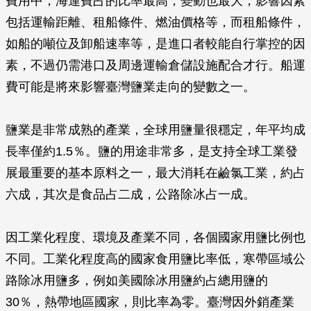
費用中，海運費占的比率最高，變動也最大，影響因素
包括運輸距離、租船條件、燃油價格等，而租船條件，
如船的噸位及卸船速率等，是進口者較能自行掌控的因
素，不過仍需港口及周邊運輸倉儲設施配合才行。船運
費可能是將來影響臺灣鹽業走向的變數之一。
鹽業是非常成熟的產業，全球用鹽量很穩定，年平均成
長率僅約1.5％。鹽的用途非常多，是支持全球工業發
展最重要的基本原料之一，最大消耗在鹼氯工業，約占
六成，其次是食品占二成，公路除冰占一成。
因工業化程度、環境及產業不同，各個國家用鹽比例也
不同。工業化程度高的國家食用鹽比率低，寒帶區域公
路除冰用鹽多，例如美國除冰用鹽約占總用鹽的
30％，熱帶地區國家，則比率為零。臺灣因外銷產業