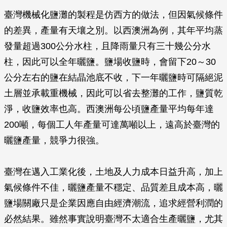
臺灣機械化鹽灘的製程是仿西方的做法，但因氣候條件
的差異，產量有天壤之別。以西澳洲為例，其年平均蒸
發量超過300公分水柱，且降雨量只有三十幾公分水
柱，因此可以全年曬鹽。鹽場收鹽時，會留下20～30
公分左右的鹽在結晶池底不收，下一年曬鹽時可隔絕泥
土層並承載重機械，因此可以省去整灘的工作，鹽質乾
淨，收鹽效率也高。西澳洲每公頃鹽產量平均每年達
200噸，每個工人年產量可達萬噸以上，遠高於臺灣的
曬鹽產量，競爭力很強。
臺灣在邁入工業化後，土地及人力成本日益升高，加上
氣候條件不佳，曬鹽產量不穩定、品質差且成本高，曬
鹽場關廠只是企業因應自由經濟潮流，追求經營利潤的
必然結果。雖然事實說明臺灣不太適合生產曬鹽，尤其