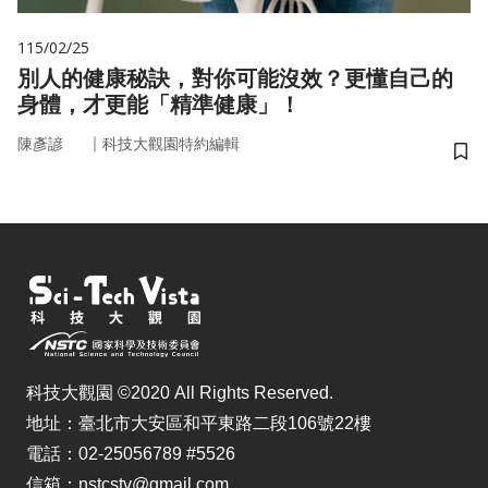
115/02/25
別人的健康秘訣，對你可能沒效？更懂自己的
身體，才更能「精準健康」！
｜
陳彥諺
科技大觀園特約編輯
儲
科技大觀園 ©2020 All Rights Reserved.
地址：臺北市大安區和平東路二段106號22樓
電話：02-25056789 #5526
信箱：nstcstv@gmail.com