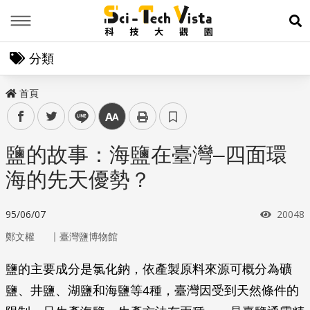
Menu
展
分類
首頁
facebook
twitter
line
中
鹽的故事：海鹽在臺灣–四面環
海的先天優勢？
瀏覽次
95/06/07
20048
｜
鄭文權
臺灣鹽博物館
鹽的主要成分是氯化鈉，依產製原料來源可概分為礦
鹽、井鹽、湖鹽和海鹽等4種，臺灣因受到天然條件的