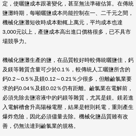
定，使曬鹽成本跟著變化，甚至無法準確估算。在傳統
鹽灘時期，每噸曬鹽成本尚能控制在一、二千元之間，
機械化鹽灘短收時成本動輒上萬元，平均成本也達
3,000元以上，產鹽成本高出進口價格很多，已不具市
場競爭力。
機械化鹽灘生產的鹽，在品質較好時較傳統曬鹽佳，鈣
及鎂等雜質含量可少於0.1％，較傳統人工曬鹽所含的
鈣0.2～0.5％及鎂0.12～0.21％少很多，但離鹼氯業要
求的鈣0.04％及鎂0.02％仍有距離。鹼氯業在電解前，
必須先除去鹽溶液中的鈣鎂等雜質，尤其是鎂。鎂若進
入電解槽會升高陽極電壓，結果是輕則耗電，重則產生
爆炸危險，因此必須儘量去除。機械化鹽品質雖有改
善，仍無法達到鹼氯業的規格。