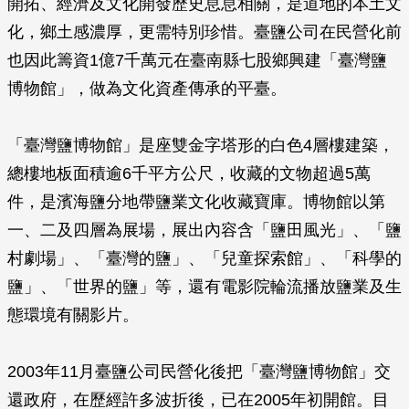
開拓、經濟及文化開發歷史息息相關，是道地的本土文
化，鄉土感濃厚，更需特別珍惜。臺鹽公司在民營化前
也因此籌資1億7千萬元在臺南縣七股鄉興建「臺灣鹽
博物館」，做為文化資產傳承的平臺。
「臺灣鹽博物館」是座雙金字塔形的白色4層樓建築，
總樓地板面積逾6千平方公尺，收藏的文物超過5萬
件，是濱海鹽分地帶鹽業文化收藏寶庫。博物館以第
一、二及四層為展場，展出內容含「鹽田風光」、「鹽
村劇場」、「臺灣的鹽」、「兒童探索館」、「科學的
鹽」、「世界的鹽」等，還有電影院輪流播放鹽業及生
態環境有關影片。
2003年11月臺鹽公司民營化後把「臺灣鹽博物館」交
還政府，在歷經許多波折後，已在2005年初開館。目