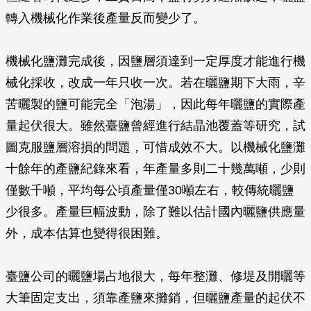
轉入機械化作業後產量反而變少了。
機械化鹽灘完成後，因鹽層須達到一定厚度才能進行機
械化採收，改成一年只收一次。若在曬鹽期下大雨，辛
苦曬製的鹽可能完全「泡湯」，因此每年曬鹽的實際產
量起伏很大。雖然臺鹽曾經進行結晶池覆蓋等研究，試
圖克服鹽層溶損的問題，可惜成效不大。以機械化鹽灘
十餘年的產鹽紀錄來看，年產量多則二十幾萬噸，少則
僅數千噸，平均每公頃產量僅30噸左右，較傳統曬鹽
少很多。產量巨幅波動，除了難以估計國內曬鹽供應量
外，成本估算也變得很困難。
臺鹽公司的曬鹽場占地很大，每年整灘、修堤及開曬等
大筆固定支出，須靠產鹽來攤銷，但曬鹽產量的起伏不