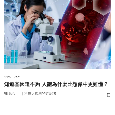
115/07/21
知道基因還不夠 人體為什麼比想像中更難懂？
｜
鄒明珆
科技大觀園特約記者
儲