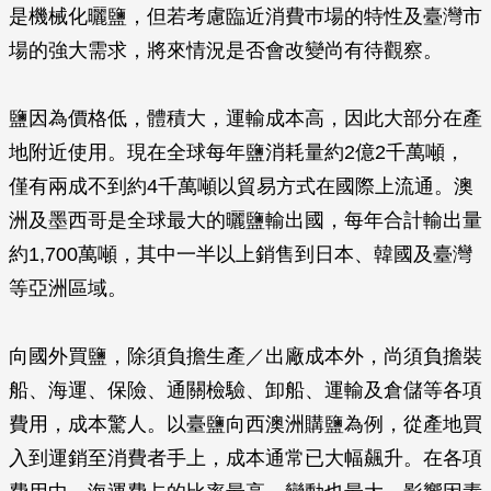
是機械化曬鹽，但若考慮臨近消費巿場的特性及臺灣市
場的強大需求，將來情況是否會改變尚有待觀察。
鹽因為價格低，體積大，運輸成本高，因此大部分在產
地附近使用。現在全球每年鹽消耗量約2億2千萬噸，
僅有兩成不到約4千萬噸以貿易方式在國際上流通。澳
洲及墨西哥是全球最大的曬鹽輸出國，每年合計輸出量
約1,700萬噸，其中一半以上銷售到日本、韓國及臺灣
等亞洲區域。
向國外買鹽，除須負擔生產／出廠成本外，尚須負擔裝
船、海運、保險、通關檢驗、卸船、運輸及倉儲等各項
費用，成本驚人。以臺鹽向西澳洲購鹽為例，從產地買
入到運銷至消費者手上，成本通常已大幅飆升。在各項