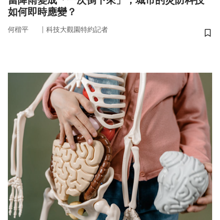
當降雨變成「一次倒下來」，城市的災防科技
如何即時應變？
｜
何楷平
科技大觀園特約記者
儲