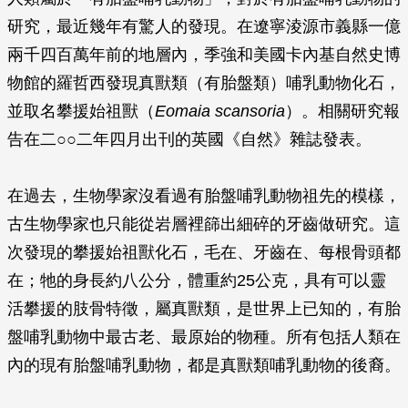
研究，最近幾年有驚人的發現。在遼寧淩源市義縣一億
兩千四百萬年前的地層內，季強和美國卡內基自然史博
物館的羅哲西發現真獸類（有胎盤類）哺乳動物化石，
並取名攀援始祖獸（
Eomaia scansoria
）。相關研究報
告在二○○二年四月出刊的英國《自然》雜誌發表。
在過去，生物學家沒看過有胎盤哺乳動物祖先的模樣，
古生物學家也只能從岩層裡篩出細碎的牙齒做研究。這
次發現的攀援始祖獸化石，毛在、牙齒在、每根骨頭都
在；牠的身長約八公分，體重約25公克，具有可以靈
活攀援的肢骨特徵，屬真獸類，是世界上已知的，有胎
盤哺乳動物中最古老、最原始的物種。所有包括人類在
內的現有胎盤哺乳動物，都是真獸類哺乳動物的後裔。