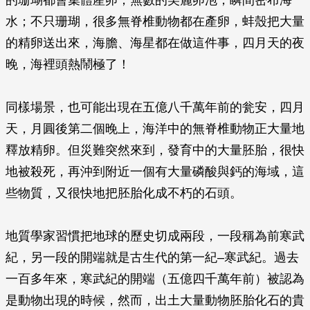
的珊瑚都會集體產卵，無數的美麗卵泡，瞬間密布海
水；不只珊瑚，很多無脊椎動物都在產卵，蚌殼把大量
的精卵送出來，海膽、海星都在做這件事，四月天的夜
晚，海裡頭熱鬧極了！
同樣場景，也可能出現在五億八千萬年前的瓮安，四月
天，月圓後第二個晚上，海洋中的無脊椎動物正大量地
釋放精卵。但災難突然來到，發育中的大量胚胎，很快
地被殺死，再沖到附近一個有大量磷酸與鈣的海域，這
些物質，又很快地把胚胎化成不朽的石頭。
地質學家習慣把地球的歷史切成兩段，一段稱為前寒武
紀，另一段的開端就是古生代的第一紀–寒武紀。過去
一百多年來，寒武紀的開端（五億四千萬年前）被認為
是動物出現的時候，然而，出土大量動物胚胎化石的貴