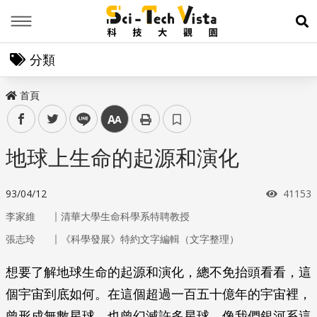
Menu
展
分類
首頁
facebook
twitter
line
中
地球上生命的起源和演化
瀏覽次
93/04/12
41153
｜
李家維
清華大學生命科學系特聘教授
｜
張志玲
《科學發展》特約文字編輯（文字整理）
想要了解地球生命的起源和演化，總不免抬頭看看，這
個宇宙到底如何。在這個超過一百五十億年的宇宙裡，
曾形成無數星球，也曾幻滅許多星球。像我們銀河系這