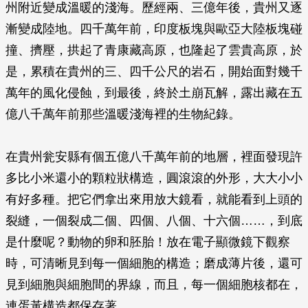
州附近變成溫暖的淺海。歷經兩、三億年後，貴州又逐
漸變成陸地。四千萬年前，印度板塊與歐亞大陸板塊碰
撞、擠壓，拱起了青康藏高原，也隆起了雲貴高原，於
是，累積在貴州的三、四千公尺的岩石，開始面對幾千
萬年的風化侵蝕，到最後，終於土崩瓦解，露出藏在五
億八千萬年前那些溫暖淺海裡的生物紀錄。
在貴州瓮安縣有個五億八千萬年前的地層，裡面發現許
多比小米還小的顆粒狀構造，圓滾滾的外形，大大小小
有好多種。把它們拿出來用放大鏡看，就能看到上頭的
裂縫，一個裂成二個、四個、八個、十六個……，到底
是什麼呢？動物的卵和胚胎！放在電子顯微鏡下觀察
時，可清晰見到每一個細胞的構造；磨成薄片後，還可
見到細胞與細胞間的界線，而且，每一個細胞核都在，
連蛋黃構造都保存著。