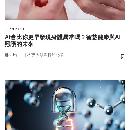
115/06/30
AI會比你更早發現身體異常嗎？智慧健康與AI
照護的未來
｜
鄒明珆
科技大觀園特約記者
儲