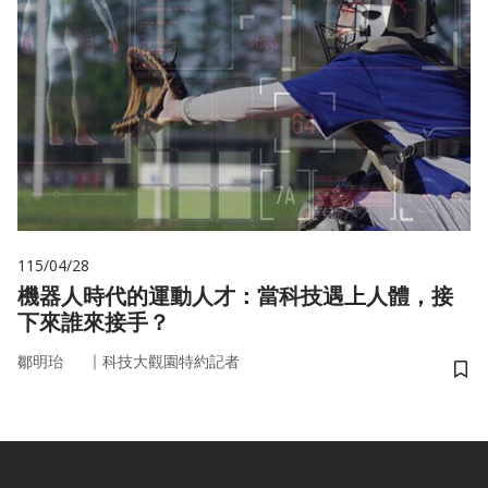
115/04/28
機器人時代的運動人才：當科技遇上人體，接
下來誰來接手？
｜
鄒明珆
科技大觀園特約記者
儲