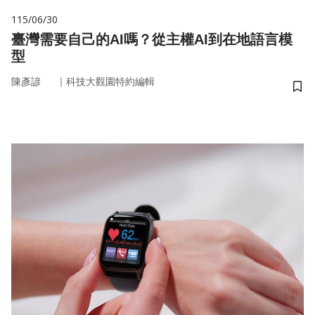
115/06/30
臺灣需要自己的AI嗎？從主權AI到在地語言模
型
｜
陳彥諺
科技大觀園特約編輯
儲