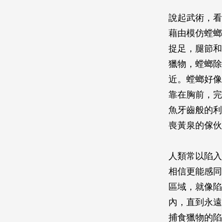
說起武術，看
藉由模仿螳螂
捉足，腿節和
獵物，螳螂除
近。螳螂好像
靠在胸前，完
魚牙齒般的利
喪黃泉的傢伙
人類常以陷入
相信更能感同
區域，就像陷
內，直到永遠
捕食獵物的陷