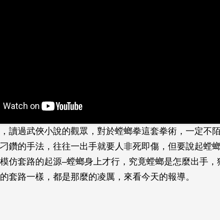
，讀過武俠小說的觀眾，對於螳螂拳這套拳術，一定不
刁鑽的手法，往往一出手就要人非死即傷，但要說起螳
模仿套路的起源–螳螂身上才行，究竟螳螂是怎麼出手，
的套路一樣，都是那麼的凌厲，來看今天的報導。