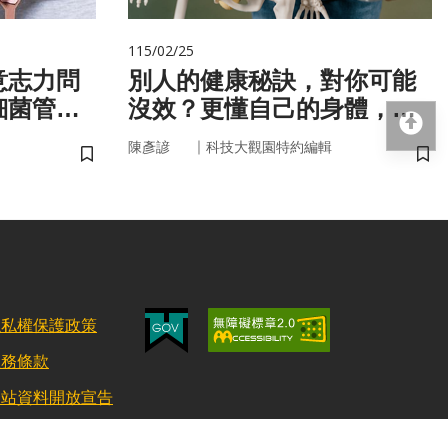
115/02/25
意志力問
別人的健康秘訣，對你可能
細菌管
沒效？更懂自己的身體，才
回
更能「精準健康」！
｜
陳彥諺
科技大觀園特約編輯
儲存書籤
儲
隱私權保護政策
服務條款
網站資料開放宣告