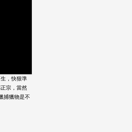
陌生，快狠準
螂正宗，當然
獵捕獵物是不