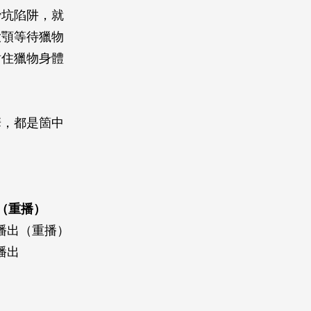
沙坑陷阱，就
大顎等待獵物
鉗住獵物身體
華，都是箇中
出（重播）
集播出（重播）
播出