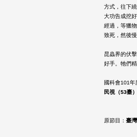
方式，往下繞
大功告成挖好
經過，等獵物
致死，然後慢
昆蟲界的伏擊
好手。牠們精
國科會101
民視（53臺）
2014年
原節目：
臺灣