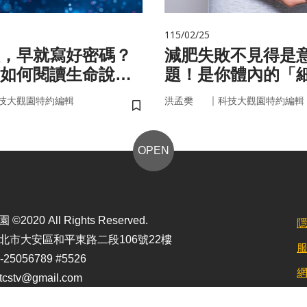
115/02/25
，早就寫好密碼？
減肥失敗不見得是
如何閱讀生命說明
題！是你體內的「
家」在幫你囤油
｜
技大觀園特約編輯
洪孟樊
科技大觀園特約編輯
儲存書籤
OPEN
2020 All Rights Reserved.
北市大安區和平東路二段106號22樓
25056789 #5526
stv@gmail.com