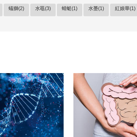
蟻獅(2)
水黽(3)
蜻蜓(1)
水蠆(1)
紅娘華(1)