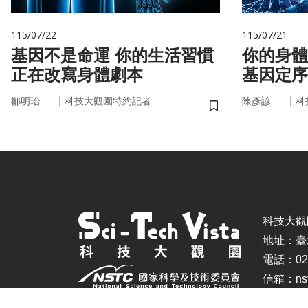
115/07/22
115/07/21
基因不是命運 你的生活習慣
你的身體
正在改寫身體劇本
基因定序
書
｜
｜
鄒明珆
科技大觀園特約記者
陳彥諺
科
儲存書籤
科技大觀園 ©
地址：臺
電話：02-
信箱：nstc