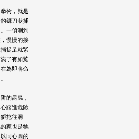
的拳術，就是
壯的鐮刀狀捕
器。一偵測到
態，慢慢的接
離捕捉足就緊
佈滿了有如鯊
是在為即將命
名。
陷阱的昆蟲，
小心踏進危險
蟻獅拖往洞
牠的家也是牠
犁以同心圓的