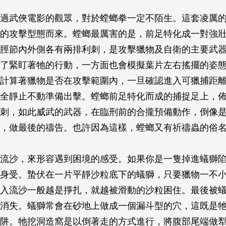
過武俠電影的觀眾，對於螳螂拳一定不陌生。這套凌厲
的攻擊型態而來。螳螂最厲害的是，前足特化成一對強
脛節內外側各有兩排利刺，是攻擊獵物及自衛的主要武
了緊盯著牠的行動，一方面也會模擬葉片左右搖擺的姿
計算著獵物是否在攻擊範圍內，一旦確認進入可獵捕距
全靜止不動準備出擊。螳螂前足特化而成的捕捉足上，
刺，如此威武的武器，在臨刑前的合攏預備動作，倒像
，做最後的禱告。也許因為這樣，螳螂又有祈禱蟲的俗
流沙，來形容遇到困境的感受。如果你是一隻掉進蟻獅
身受。蟄伏在一片平靜沙粒底下的蟻獅，只要獵物一不
入流沙一般越是掙扎，就越被滑動的沙粒困住。最後被
消失。蟻獅常會在砂地上做成一個漏斗型的穴，這既是
阱。牠挖洞造窩是以倒著走的方式進行，將腹部尾端做