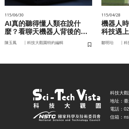
115/06/30
115/04/28
AI真的聽得懂人類在說什
機器人時
麼？看聊天機器人背後的語
科技遇上
言科技
接手？
｜
｜
陳玉鳳
科技大觀園特約編輯
鄒明珆
科
儲存書籤
科技大觀園 ©
地址：臺
電話：02-
信箱：nstc