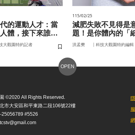
115/02/25
代的運動人才：當
減肥失敗不見得是
人體，接下來誰來
題！是你體內的「
家」在幫你囤油
｜
技大觀園特約記者
洪孟樊
科技大觀園特約編輯
儲存書籤
OPEN
2020 All Rights Reserved.
北市大安區和平東路二段106號22樓
25056789 #5526
stv@gmail.com