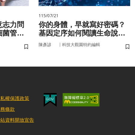
115/07/21
意志力問
你的身體，早就寫好密碼？
細菌管
基因定序如何閱讀生命說明
書
｜
陳彥諺
科技大觀園特約編輯
儲存書籤
儲
隱私權保護政策
服務條款
網站資料開放宣告