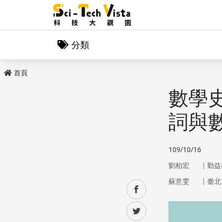
分類
首頁
數學
詞與
109/10/16
｜
劉柏宏
勤益
｜
蘇意雯
臺北
facebook
twitter