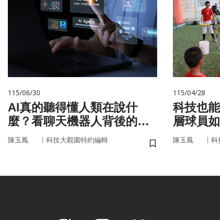
115/06/30
115/04/28
AI真的聽得懂人類在說什
科技也能
麼？看聊天機器人背後的語
層球員如
言科技
｜
｜
陳玉鳳
科技大觀園特約編輯
陳玉鳳
科
儲存書籤