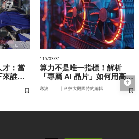
115/03/31
人才：當
算力不是唯一指標！解析
下來誰來
「專屬 AI 晶片」如何用高效
回
率驅動未來
｜
寒波
科技大觀園特約編輯
儲存書籤
儲