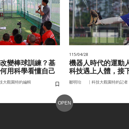
115/04/28
改變棒球訓練？基
機器人時代的運動
何用科學看懂自己
科技遇上人體，接
接手？
｜
技大觀園特約編輯
鄒明珆
科技大觀園特約記者
儲存書籤
OPEN