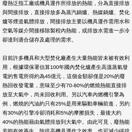
廢熱泛指工廠或機具運作所排放的熱能，分為直接排放
與間接排放，直接排放多為蒸汽鍋爐、熱媒鍋爐、焚化
爐等煙道氣體排放，間接排放主要以機具運作需用水和
空氣等媒介間接移除製程內熱能，或排放水需進一步冷
卻達到適合儲存及處理的需求。
目前許多機具和大型焚化廠產生大量熱能皆未被有效利
用，根據環保署估算100年國內焚化爐產生高溫蒸氣發
電的售電所得約為45億元，這個金額卻僅是20%的廢
熱回收發電量，意味至少有70-80%的燃燒熱能直接排
放至大氣中，尚未回收利用。另以汽車內燃機引擎為
例，燃燒的汽油約只有25%是用來驅動車輛前進，另約
有30%的引擎冷卻消耗和5%的摩擦損失，最後大約
40%的熱能藉由氣體排放到大氣中。由此可見，廢熱能
若能有效再生，除提高機具運作之效率，也可減少碳排