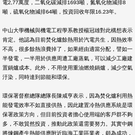
電2,77萬度，二氧化碳減排1693噸，氮氧化物減排8
噸，硫氧化物減排64噸，投資回收年限16.23年。
中山大學機械與機電工程學系教授楊冠雄對此構想表示
肯定。他認為目前焚化爐餘熱用於汽電共生，因熱效率
不高，很多餘熱浪費掉了，如果經由適當分配，譬如一
半發電，一半用於供應周遭工廠蒸氣，可以減少工廠建
置鍋爐成本。此外，不用使用重油燃燒鍋爐，減少空氣
汙染，同時達到節能和環保。
環保署督察總隊總隊長陳咸亨表示，因為焚化爐利用熱
能發電效率不如直接供熱，因此建置冷熱供應系統是環
保署政策方向，但目前投資者擔心使用端的客戶群不夠
多，不敢貿然投資，推動此政策還需要努力。其實中鋼
將煉鋼產生熱能供應附近臨海工業區業者，頗為成功，