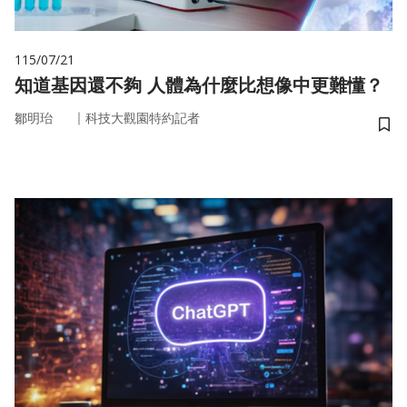
115/07/21
知道基因還不夠 人體為什麼比想像中更難懂？
｜
鄒明珆
科技大觀園特約記者
儲