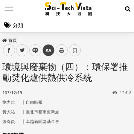
Menu
展
分類
首頁
facebook
twitter
line
中
環境與廢棄物（四）：環保署推
動焚化爐供熱供冷系統
瀏覽次
103/12/19
12418
｜
劉力仁
自由時報
｜
黃大祐
臺北市都市更新處
｜
張春炎
卓越新聞獎基金會