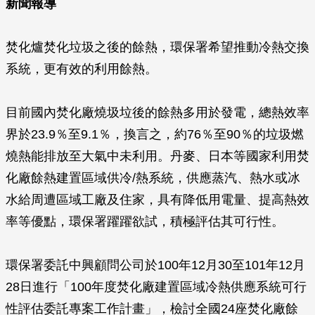
新聞報導
焚化爐焚化垃圾之後的餘熱，環保署希望推動冷熱交換
系統，更有效的利用餘熱。
目前國內焚化廠燒圾垃後的餘熱多用於發電，總熱效率
界於23.9％至9.1％，換言之，約76％至90％的垃圾燃
燒熱能排放至大氣中未利用。丹麥、日本等國家利用焚
化廠餘熱建置區域供冷/熱系統，供應蒸汽、熱水或冰
水給周遭區域工廠及住家，具有降低用電量、提高熱效
率等優點，環保署躍躍欲試，積極評估其可行性。
環保署委託中興顧問公司於100年12月30至101年12月
28日進行「100年度焚化廠建置區域冷熱供應系統可行
性評估委託專案工作計畫」，檢討全國24座焚化廠餘