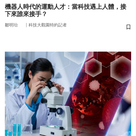
機器人時代的運動人才：當科技遇上人體，接
下來誰來接手？
｜
鄒明珆
科技大觀園特約記者
儲