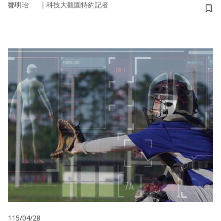
｜
鄒明珆
科技大觀園特約記者
儲
115/04/28