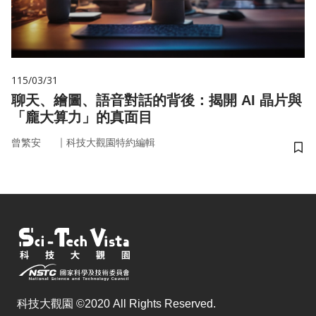
115/03/31
聊天、繪圖、語音對話的背後：揭開 AI 晶片與
「龐大算力」的真面目
｜
曾繁安
科技大觀園特約編輯
儲
科技大觀園 ©2020 All Rights Reserved.