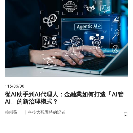
115/06/30
從AI助手到AI代理人：金融業如何打造「AI管
AI」的新治理模式？
｜
賴郁薇
科技大觀園特約記者
儲