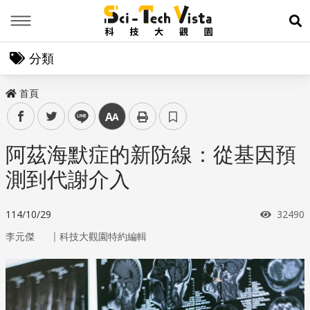
Menu
展
分類
首頁
facebook
twitter
line
中
阿茲海默症的新防線：從基因預
測到代謝介入
瀏覽次
114/10/29
32490
｜
李元傑
科技大觀園特約編輯