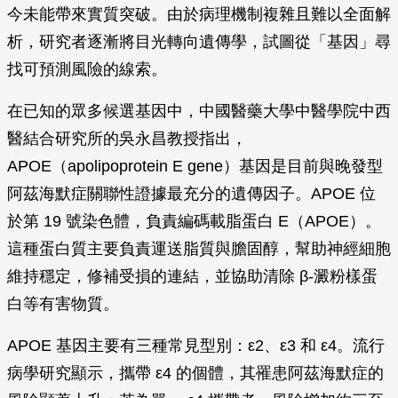
今未能帶來實質突破。由於病理機制複雜且難以全面解
析，研究者逐漸將目光轉向遺傳學，試圖從「基因」尋
找可預測風險的線索。
在已知的眾多候選基因中，中國醫藥大學中醫學院中西
醫結合研究所的吳永昌教授指出，
APOE（apolipoprotein E gene）基因是目前與晚發型
阿茲海默症關聯性證據最充分的遺傳因子。APOE 位
於第 19 號染色體，負責編碼載脂蛋白 E（APOE）。
這種蛋白質主要負責運送脂質與膽固醇，幫助神經細胞
維持穩定，修補受損的連結，並協助清除 β-澱粉樣蛋
白等有害物質。
APOE 基因主要有三種常見型別：ε2、ε3 和 ε4。流行
病學研究顯示，攜帶 ε4 的個體，其罹患阿茲海默症的