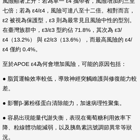
風險顯著上升：若為單一 ε4 攜帶者，風險增加約三至
七倍；若為 ε4/ε4，風險可達八至十二倍。相對而言，
ε2 被視為保護型，ε3 則為最常見且風險中性的型別。
在臺灣族群中，ε3/ε3 型約佔 71.8%，其次為 ε3/
ε4（13.2%） 與 ε2/ε3（13.6%），而最高風險的 ε4/
ε4 僅約 0.4%。
至於APOE ε4為何會增加風險，可能的原因包括：
● 脂質運輸效率較低，導致神經突觸維護與修復能力較
差。
● 影響β-澱粉樣蛋白清除能力，加速病理性聚集。
● 容易出現能量代謝失衡，表現在葡萄糖利用效率下
降、粒線體功能減弱，以及胰島素訊號調節異常等狀
況。