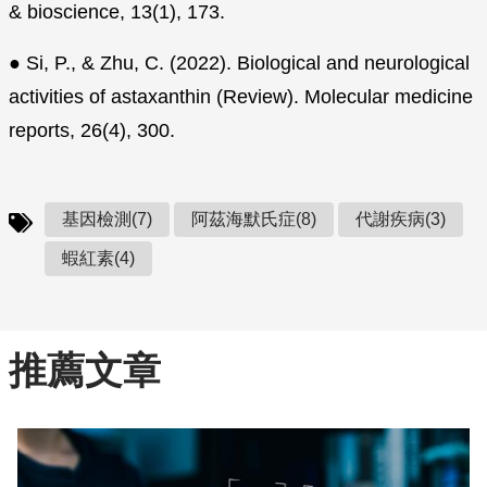
& bioscience, 13(1), 173.
● Si, P., & Zhu, C. (2022). Biological and neurological
activities of astaxanthin (Review). Molecular medicine
reports, 26(4), 300.
基因檢測(7)
阿茲海默氏症(8)
代謝疾病(3)
蝦紅素(4)
推薦文章