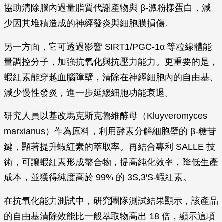
協助清除腦內過量脂質代謝產物與 β-澱粉樣蛋白，減
少因其堆積造成的神經發炎與細胞膜損傷。
另一方面，它可透過影響 SIRT1/PGC-1α 等粒線體能
量調控分子，加強抗氧化與抗壓力能力。更重要的是，
蝦紅素能穿越血腦障壁，清除在神經細胞內的自由基、
減少慢性發炎，進一步延緩細胞功能衰退。
研究人員以基改馬克斯克魯維酵母（Kluyveromyces
marxianus）作為原料，利用酵素分解細胞壁的 β-糖苷
鍵，顯著提升蝦紅素的萃取率。再結合專利 SALLE 技
術，可讓蝦紅素形成螯合物，提高純化效率，降低生產
成本，並獲得純度高於 99% 的 3S,3′S-蝦紅素。
在抗氧化能力測試中，研究團隊測試結果顯示，該產品
的自由基清除效能比一般萃取物高出 18 倍，顯示這項