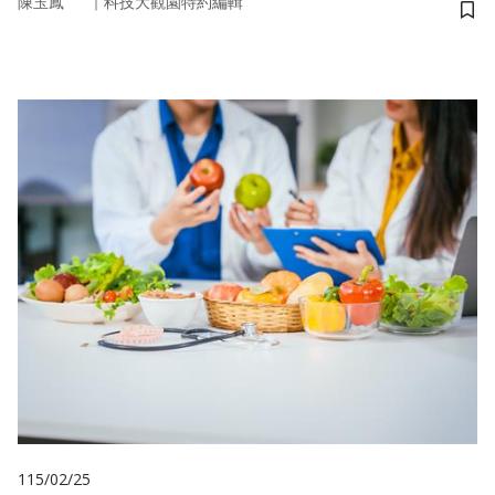
｜
陳玉鳳
科技大觀園特約編輯
儲
115/02/25