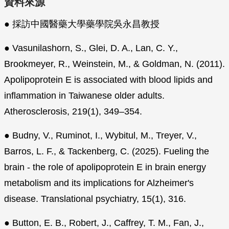
資料來源
● 採訪中國醫藥大學藥學院吳永昌教授
● Vasunilashorn, S., Glei, D. A., Lan, C. Y.,
Brookmeyer, R., Weinstein, M., & Goldman, N. (2011).
Apolipoprotein E is associated with blood lipids and
inflammation in Taiwanese older adults.
Atherosclerosis, 219(1), 349–354.
● Budny, V., Ruminot, I., Wybitul, M., Treyer, V.,
Barros, L. F., & Tackenberg, C. (2025). Fueling the
brain - the role of apolipoprotein E in brain energy
metabolism and its implications for Alzheimer's
disease. Translational psychiatry, 15(1), 316.
● Button, E. B., Robert, J., Caffrey, T. M., Fan, J.,