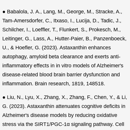
● Babalola, J. A., Lang, M., George, M., Stracke, A.,
Tam-Amersdorfer, C., Itxaso, I., Lucija, D., Tadic, J.,
Schilcher, I., Loeffler, T., Flunkert, S., Prokesch, M.,
Leitinger, G., Lass, A., Hutter-Paier, B., Panzenboeck,
U., & Hoefler, G. (2023). Astaxanthin enhances
autophagy, amyloid beta clearance and exerts anti-
inflammatory effects in in vitro models of Alzheimer's
disease-related blood brain barrier dysfunction and
inflammation. Brain research, 1819, 148518.
● Liu, N., Lyu, X., Zhang, X., Zhang, F., Chen, Y., & Li,
G. (2023). Astaxanthin attenuates cognitive deficits in
Alzheimer's disease models by reducing oxidative
stress via the SIRT1/PGC-1α signaling pathway. Cell