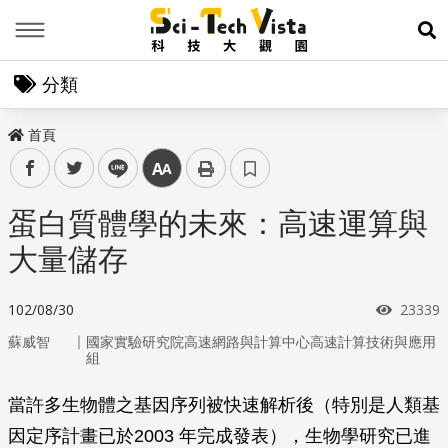
Menu
展
分類
首頁
facebook
twitter
line
中
蛋白質體學的未來：高速運算與
大量儲存
瀏覽次
102/08/30
23339
｜
蘇威智
國家實驗研究院高速網路與計算中心高速計算技術與應用
組
當許多生物體之基因序列被快速解析後（特別是人類基
因定序計畫已於2003 年完成發表），生物學研究已進