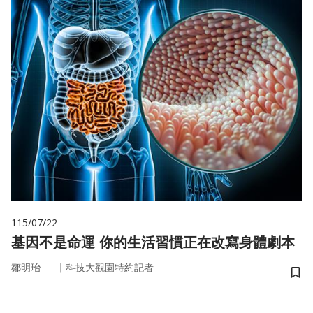
115/07/22
基因不是命運 你的生活習慣正在改寫身體劇本
｜
鄒明珆
科技大觀園特約記者
儲