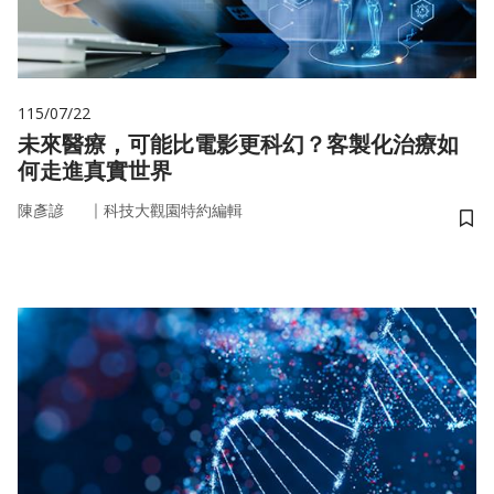
115/07/22
未來醫療，可能比電影更科幻？客製化治療如
何走進真實世界
｜
陳彥諺
科技大觀園特約編輯
儲