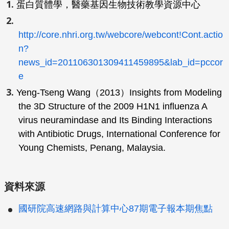
蛋白質體學
，醫藥基因生物技術教學資源中心
http://core.nhri.org.tw/webcore/webcont!Cont.actio
n?
news_id=201106301309411459895&lab_id=pccor
e
Yeng-Tseng Wang（2013）Insights from Modeling
the 3D Structure of the 2009 H1N1 influenza A
virus neuramindase and Its Binding Interactions
with Antibiotic Drugs, International Conference for
Young Chemists, Penang, Malaysia.
資料來源
國研院高速網路與計算中心87期電子報本期焦點