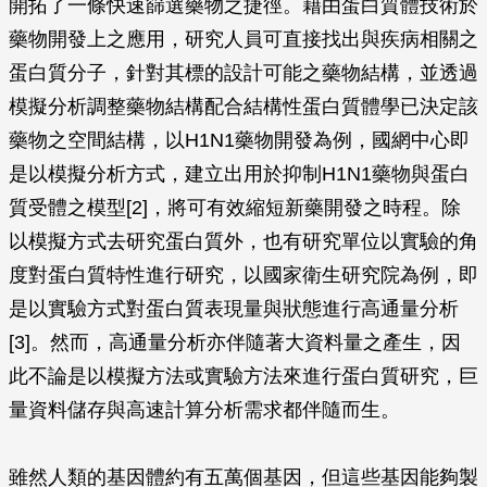
開拓了一條快速篩選藥物之捷徑。藉由蛋白質體技術於
藥物開發上之應用，研究人員可直接找出與疾病相關之
蛋白質分子，針對其標的設計可能之藥物結構，並透過
模擬分析調整藥物結構配合結構性蛋白質體學已決定該
藥物之空間結構，以H1N1藥物開發為例，國網中心即
是以模擬分析方式，建立出用於抑制H1N1藥物與蛋白
質受體之模型[2]，將可有效縮短新藥開發之時程。除
以模擬方式去研究蛋白質外，也有研究單位以實驗的角
度對蛋白質特性進行研究，以國家衛生研究院為例，即
是以實驗方式對蛋白質表現量與狀態進行高通量分析
[3]。然而，高通量分析亦伴隨著大資料量之產生，因
此不論是以模擬方法或實驗方法來進行蛋白質研究，巨
量資料儲存與高速計算分析需求都伴隨而生。
雖然人類的基因體約有五萬個基因，但這些基因能夠製