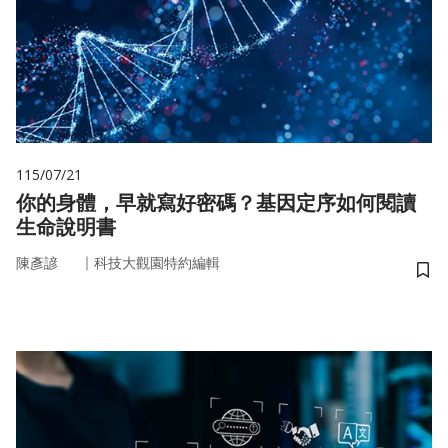
115/07/21
你的身體，早就寫好密碼？基因定序如何閱讀
生命說明書
｜
陳彥諺
科技大觀園特約編輯
儲