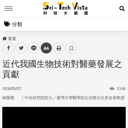
Menu
展
分類
首頁
facebook
twitter
line
中
近代我國生物技術對醫藥發展之
貢獻
瀏覽
103/05/07
3346
｜
林榮耀
中央研究院院士／臺灣大學醫學院生化暨分生所名譽教授