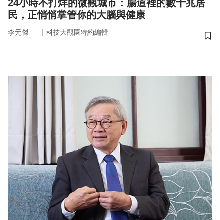
24小時不打烊的微觀城市：腸道裡的數十兆居
民，正悄悄掌管你的大腦與健康
｜
李元傑
科技大觀園特約編輯
儲