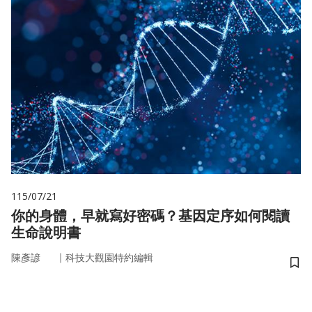
115/07/21
你的身體，早就寫好密碼？基因定序如何閱讀
生命說明書
｜
陳彥諺
科技大觀園特約編輯
儲