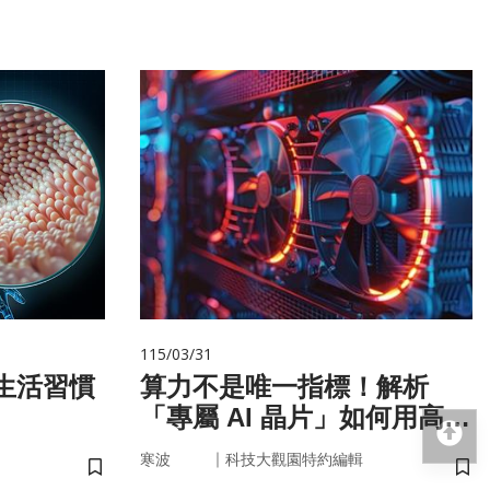
115/03/31
算力不是唯一指標！解析
「專屬 AI 晶片」如何用高效
回
率驅動未來
｜
寒波
科技大觀園特約編輯
儲存書籤
儲