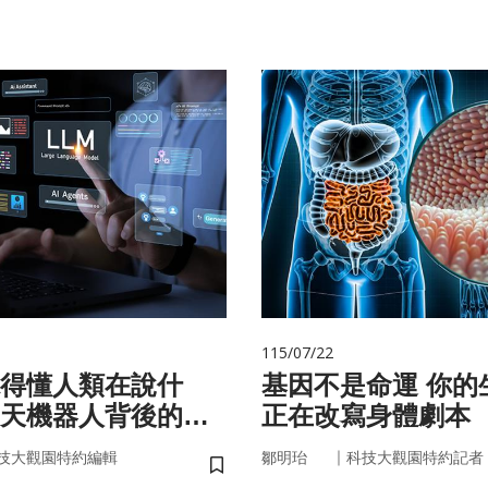
115/07/22
聽得懂人類在說什
基因不是命運 你的生活習慣
天機器人背後的語
正在改寫身體劇本
｜
技大觀園特約編輯
鄒明珆
科技大觀園特約記者
儲存書籤