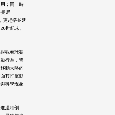
作用；同一時
—曼尼
獻技，更趕搭並延
20世紀末、
電視觀看球賽
運動行為，皆
球移動大略的
方面其打擊動
些與科學現象
行進過程剖