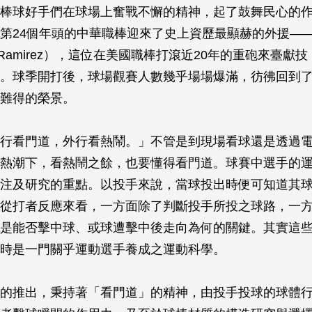
棒球好手們在球場上奮戰不懈的精神，起了鼓舞民心的
第24個年頭的中華職棒迎來了史上資歷最顯赫的外援—
 A. Ramirez），這位在美國職棒打滾近20年的重砲來臺
。球季開打後，球場觀賽人數幾乎場場爆滿，彷彿回到了
難得的榮景。
行看門道，外行看熱鬧。」不管是到現場看球還是透過
熱潮下，看熱鬧之餘，也要懂得看門道。球賽中選手的
注及研究的重點。以投手來說，當球投出時便可知道其
從打者反應來看，一方面除了判斷投手所投之球路，一
是能否擊中球、或球遭擊中後走向為何的關鍵。其實這
時是一門關乎運動選手養成之運動科學。
的推出，秉持著「看門道」的精神，由投手投球的球體