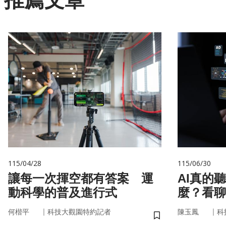
推薦文章
115/04/28
115/06/30
讓每一次揮空都有答案 運
AI真的
動科學的普及進行式
麼？看聊
言科技
｜
｜
何楷平
科技大觀園特約記者
陳玉鳳
科
儲存書籤