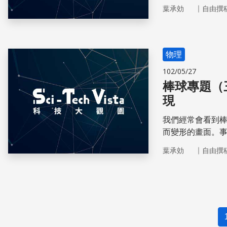
過程中，真正影
｜
葉承効
自由撰
物理
102/05/27
棒球專題（
現
我們經常會看到
而變形的畫面。
為扁平，並包覆
｜
葉承効
自由撰
產生所謂的「彈簧床效應