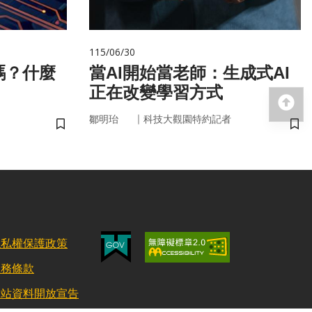
115/06/30
嗎？什麼
當AI開始當老師：生成式AI
正在改變學習方式
回
｜
鄒明珆
科技大觀園特約記者
儲存書籤
儲
隱私權保護政策
服務條款
網站資料開放宣告