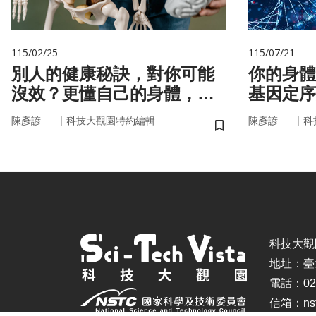
115/02/25
115/07/21
別人的健康秘訣，對你可能
你的身體
沒效？更懂自己的身體，才
基因定序
更能「精準健康」！
書
｜
｜
陳彥諺
科技大觀園特約編輯
陳彥諺
科
儲存書籤
科技大觀園 ©
地址：臺
電話：02-
信箱：nstc