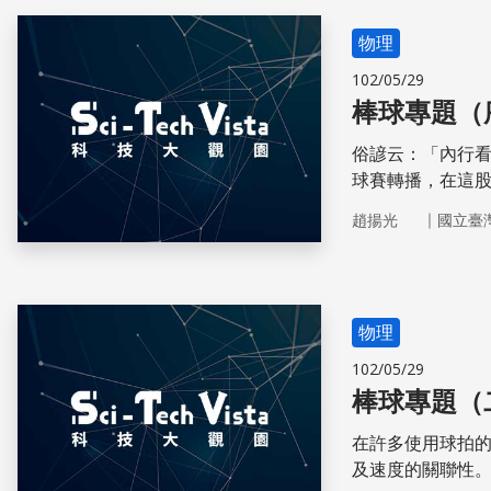
物理
102/05/29
棒球專題（
俗諺云：「內行
球賽轉播，在這
行為，皆是值得
｜
趙揚光
國立臺
物理
102/05/29
棒球專題（
在許多使用球拍
及速度的關聯性