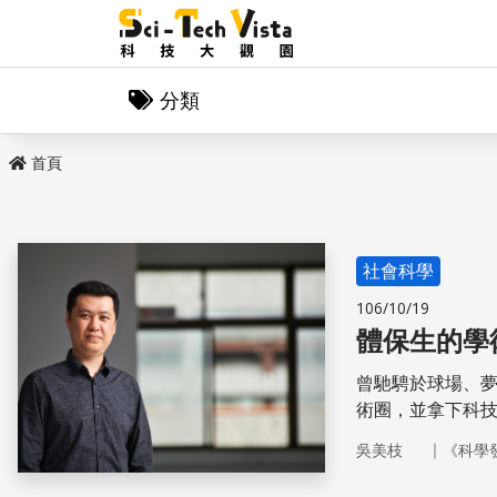
分類
首頁
社會科學
106/10/19
體保生的學
曾馳騁於球場、夢
術圈，並拿下科技
嘉威副教授，雖
｜
吳美枝
《科學
所愛、愛你所擇
的選擇，因此要