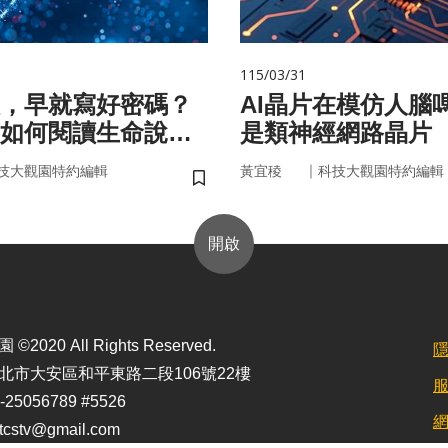
115/03/31
，早就寫好密碼？
AI晶片在模仿人腦
如何閱讀生命說明
是類神經網路晶片
｜
技大觀園特約編輯
黃宜稜
科技大觀園特約編輯
儲存書籤
開啟
2020 All Rights Reserved.
北市大安區和平東路二段106號22樓
25056789 #5526
stv@gmail.com