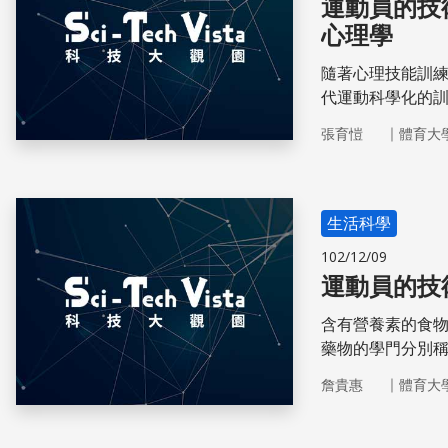
運動員的技
心理學
隨著心理技能訓
代運動科學化的
步，但仍有可進
｜
張育愷
體育大
生活科學
102/12/09
運動員的技
含有營養素的食
藥物的學門分別
的。
｜
詹貴惠
體育大