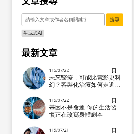
文章搜尋
關鍵字
搜尋
生成式AI
書籤
最新文章
115/07/22
儲存書籤
未來醫療，可能比電影更科
幻？客製化治療如何走進真
實世界
115/07/22
儲存書籤
基因不是命運 你的生活習
慣正在改寫身體劇本
書籤
115/07/21
儲存書籤