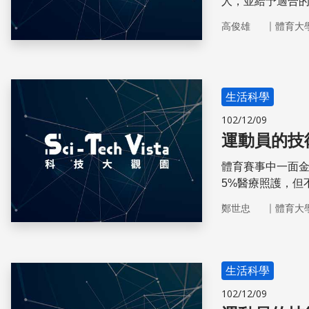
人，並給予適合
以提升。
｜
高俊雄
體育大
生活科學
102/12/09
運動員的技
體育賽事中一面金
5%醫療照護，但
｜
鄭世忠
體育大
生活科學
102/12/09