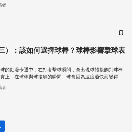
響球行進方向與作用力大小的變數為何。
稿者
儲存
三）：該如何選擇球棒？球棒影響擊球表
棒球的動漫卡通中，在打者擊球瞬間，會出現球體接觸到球棒
事實上，在球棒與球接觸的瞬間，球會因為速度過快而變得較
棒頭擊球點，之後藉由對球棒的推力反彈。在這個過程中，會
稿者
」（trampoline effect）。
1