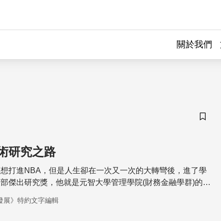
關於我們
儲存
術研究之路
想打進NBA，但是人生卻在一次又一次的大轉彎後，進了學
部傑出研究獎，他就是元智大學管理學院(財務金融學群)的黃
然放下了籃球夢，卻將運動家的精神發揮在研究路上。「擇你
發展》特約文字編輯
。」他說，人最需要了解的就是自己，無論做什麼，都是自己
努力去做。