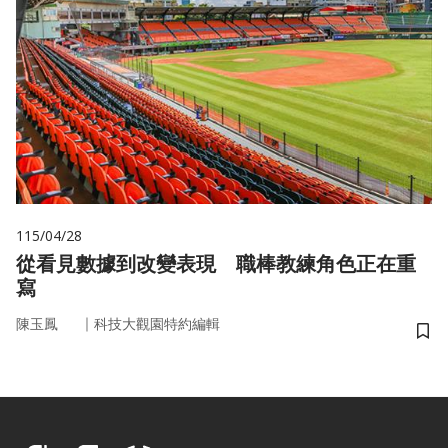
115/04/28
從看見數據到改變表現 職棒教練角色正在重
寫
｜
陳玉鳳
科技大觀園特約編輯
儲