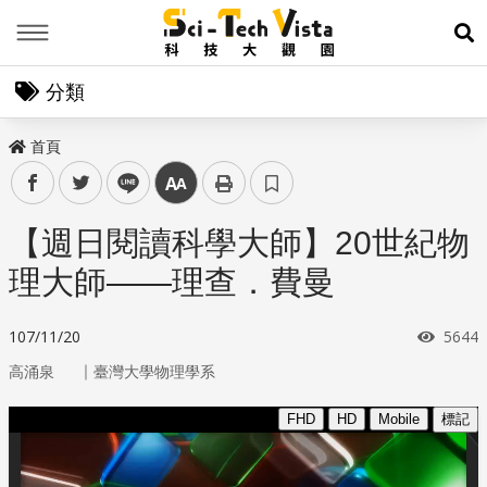
Menu
展
分類
首頁
facebook
twitter
line
中
【週日閱讀科學大師】20世紀物
理大師——理查．費曼
瀏覽
107/11/20
5644
｜
高涌泉
臺灣大學物理學系