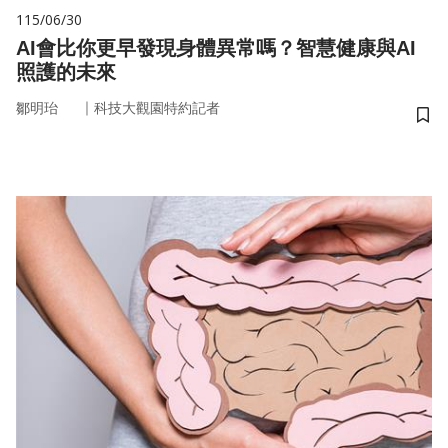
115/06/30
AI會比你更早發現身體異常嗎？智慧健康與AI
照護的未來
｜
鄒明珆
科技大觀園特約記者
儲