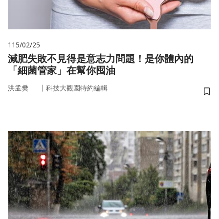
115/02/25
減肥失敗不見得是意志力問題！是你體內的
「細菌管家」在幫你囤油
｜
洪孟樊
科技大觀園特約編輯
儲