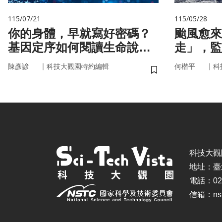
115/07/21
115/05/28
你的身體，早就寫好密碼？
颱風愈來
基因定序如何閱讀生命說明
走」，監
書
防災決策
｜
｜
陳彥諺
科技大觀園特約編輯
何楷平
科
儲存書籤
科技大觀園 ©
地址：臺
電話：02-
信箱：nstc