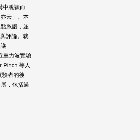
統架構中脫穎而
云亦云」。本
觀點系譜，並
較與評論。就
爭議
對晚近重力波實驗
 Pinch 等人
實驗者的後
論與發展，包括過