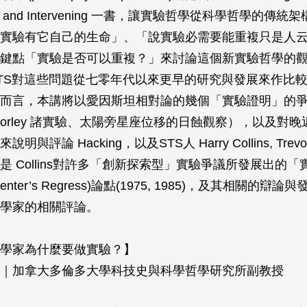
ting and Intervening 一書，讓實驗哲學從科學哲學的傳
實驗有它自己的生命」、「說實驗必需要能重複只是人
鍵點「實驗是否可以重複？」來討論這個新實驗哲學的
TS對這些問題從七零年代以來更早的研究與發展來作比
而言，本講將以愛因斯坦相對論的幾個「實驗證明」的
son-Morley 諸實驗、太陽旁星座位移的日蝕觀察），以及
與評論 Hacking，以及STS人 Harry Collins, Trevor
是 Collins對許多「創新探索型」實驗爭議所發展出的「
menter’s Regress)論點(1975, 1985)，及其相關的辯
學家的相關評論。
學家為什麼要做實驗？】
｜加拿大多倫多大學科技史與科學哲學研究所副教授