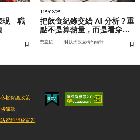
115/02/25
表現 職
把飲食紀錄交給 AI 分析？重
寫
點不是算熱量，而是看穿你
的「飲食習慣」
｜
黃宜稜
科技大觀園特約編輯
儲存書籤
儲
隱私權保護政策
服務條款
網站資料開放宣告