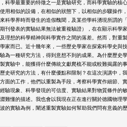
，科學最重要的特徵之一是實驗研究，而科學實驗的核
使用相似的設備，在相似的狀態下，以相似的步驟操作
來科學界時而發生的造假醜聞，及某些學科湧現所謂的
期刊發表的實驗結果無法被重複驗證），在在顯示科學
及理想的科學精神與科學實作之間的落差。然而，對重
學家而已。近十幾年來，一些歷史學家在探索科學史與
驗為一種研究方法，得到意想不到的成果。為什麼歷史
製實驗中，能獲得什麼傳統文獻爬梳不能或較難揭露的
歷史研究的方法，有什麼優點和限制？在這次演講中，
方面的工作，他們以重製為手段，考察科學實作細節、
經驗現象、科學發現的可信度、實驗結果對物質條件的
澀難懂的描述。我也會以我現在正在進行關於德國物理學家
波的實驗為例，闡述重製實驗如何幫助我們問有意義的