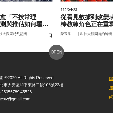
115/04/28
愈「不按常理
從看見數據到改變
測與推估如何驅動
棒教練角色正在重
？
｜
技大觀園特約記者
陳玉鳳
科技大觀園特約編輯
儲存書籤
OPEN
2020 All Rights Reserved.
北市大安區和平東路二段106號22樓
25056789 #5526
stv@gmail.com