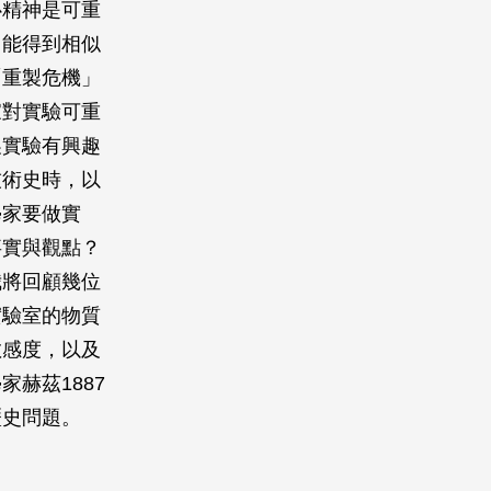
心精神是可重
，能得到相似
「重製危機」
家對實驗可重
製實驗有興趣
技術史時，以
學家要做實
事實與觀點？
我將回顧幾位
實驗室的物質
敏感度，以及
赫茲1887
歷史問題。