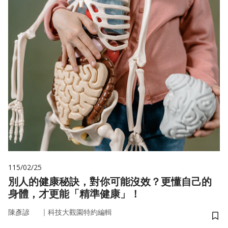
115/02/25
別人的健康秘訣，對你可能沒效？更懂自己的
身體，才更能「精準健康」！
｜
陳彥諺
科技大觀園特約編輯
儲