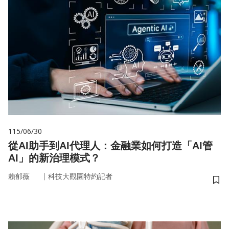
115/06/30
從AI助手到AI代理人：金融業如何打造「AI管
AI」的新治理模式？
｜
賴郁薇
科技大觀園特約記者
儲