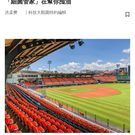
「細菌管家」在幫你囤油
｜
洪孟樊
科技大觀園特約編輯
儲