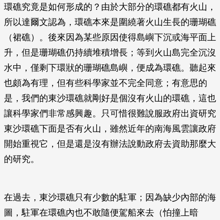
環礁究竟是如何形成的？由於大部分的環礁都有火山，
所以達爾文認為，環礁本來是圍繞著火山生長的珊瑚礁
（裙礁）。後來因為某些原因使得島嶼下沉或海平面上
升，但是珊瑚礁仍持續堆積增長；等到火山島完全沉沒
水中，僅剩下環狀的珊瑚礁島嶼，便成為環礁。聽起來
也頗為有理，但有些科學家並不完全同意；有意思的
是，我們的東沙環礁就剛好是個沒有火山的環礁，這也
讓科學家們非常感興趣。只可惜很難說服政府出資研究
東沙環礁下面是否有火山，雖然近年的南海風雲讓政府
開始重視它，但是還是沒有辦法說動政府去資助那麼大
的研究。
在過去，東沙環礁只有少數的駐軍；因為缺少內部的海
圖，駐軍在環礁內也不敢隨便駕船來去（怕撞上暗