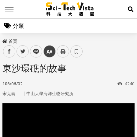
Menu
展
分類
首頁
facebook
twitter
line
中
東沙環礁的故事
瀏覽
106/06/02
4240
｜
宋克義
中山大學海洋生物研究所