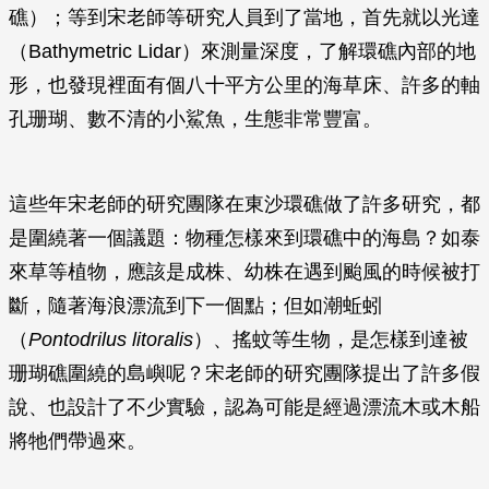
礁）；等到宋老師等研究人員到了當地，首先就以光達
（Bathymetric Lidar）來測量深度，了解環礁內部的地
形，也發現裡面有個八十平方公里的海草床、許多的軸
孔珊瑚、數不清的小鯊魚，生態非常豐富。
這些年宋老師的研究團隊在東沙環礁做了許多研究，都
是圍繞著一個議題：物種怎樣來到環礁中的海島？如泰
來草等植物，應該是成株、幼株在遇到颱風的時候被打
斷，隨著海浪漂流到下一個點；但如潮蚯蚓
（
Pontodrilus litoralis
）、搖蚊等生物，是怎樣到達被
珊瑚礁圍繞的島嶼呢？宋老師的研究團隊提出了許多假
說、也設計了不少實驗，認為可能是經過漂流木或木船
將牠們帶過來。