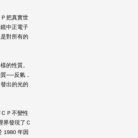
ＣＰ把真實世
和鏡中正電子
但是對所有的
一樣的性質。
質──反氫，
，發出的光的
撐ＣＰ不變性
理界發現了Ｃ
 1980 年因