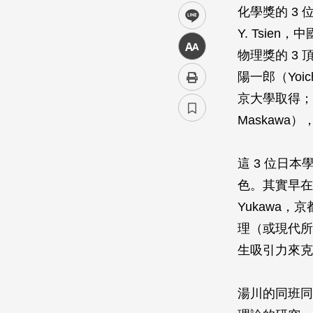
化學獎的 3
line
Y. Tsie
中
物理獎的 3
陽一郎（Yoi
京大學取得；另外
Maskaw
這 3 位日
色。其實早在
Yukawa
理（或現代所
生吸引力來克
湯川的同班同學朝