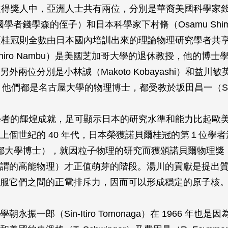
 位得獎人中，亞洲人士共有兩位，分別是華裔美國科學家錢永
n，中國學者錢學森的侄子）和日本科學家下村脩（Osamu Shim
 頂桂冠則全數由日本國內培訓出來的理論物理研究學者共
chiro Nambu）是美國芝加哥大學的退休教授，他的博
兩位分別是小林誠（Makoto Kobayashi）和益川敏英（T
a），他們都是名古屋大學的物理博士，都受教於坂田昌一（Sa
本學者的輝煌成就，足可顯示日本的研究水準和能力比起歐
上個世紀的 40 年代，日本榮獲諾貝爾桂冠的第１位學者
，京都大學博士），就因粒子物理的研究而獲頒諾貝爾物理獎
謂的高能物理）才正值萌芽的階段。湯川的貢獻是提出
服它們之間的正電排斥力，因而可以形成穩定的原子核
永振一郎（Sin-Itiro Tomonaga）在 1966 年也