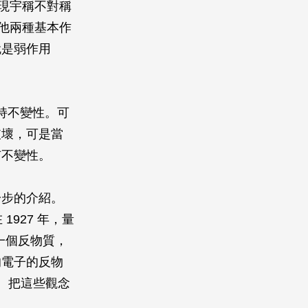
發現宇稱不對稱
其他兩種基本作
就是弱作用
持不變性。可
破壞，可是當
有不變性。
一步的介紹。
1927 年，量
一個反物質，
的電子的反物
子。把這些觀念