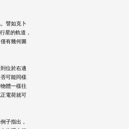
色。譬如克卜
述行星的軌道，
不僅有幾何圖
受到位於右邊
是否可能同樣
的物體一樣往
成正電荷就可
的例子指出，