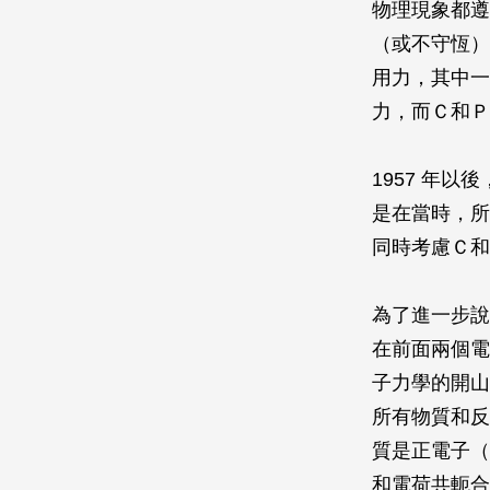
物理現象都遵
（或不守恆）
用力，其中一
力，而Ｃ和Ｐ
1957 年
是在當時，所
同時考慮Ｃ和
為了進一步說
在前面兩個電荷
子力學的開山
所有物質和反
質是正電子（
和電荷共軛合