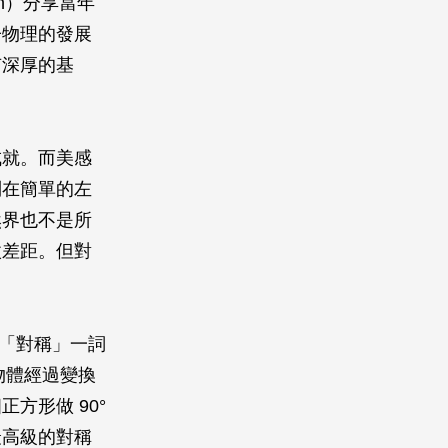
an）分享當年
子物理的發展
有深厚的基
成就。而美感
制在簡單的左
然界也不是所
微差距。但對
把「對稱」一詞
物體經過變換
方形做 90°
最高級的對稱