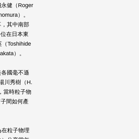
健（Roger
omura）。
享，其中南部
士學位在日本東
oshihide
kata）。
美各國毫不遜
湯川秀樹（H.
，當時粒子物
質子間如何產
。
是因為在粒子物理