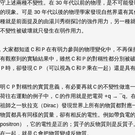
守上述兩種不變性。在 30 年代以前的物理，是不可能
的現象。可是 30 年代以後的物理學家發現自然界還有
種就是前面提及的由湯川秀樹探討的強作用力，另一種
不變性被破壞就只發生在弱作用力。
以後，大家都知道Ｃ和Ｐ在有弱力參與的物理變化中，不再保
有觀察到的實驗結果中，雖然Ｃ和Ｐ的對稱性都分別被
Ｐ時，卻發現ＣＰ（可以視為Ｃ和Ｐ乘在一起）還是具
明ＣＰ對稱性的實質意義，有必要再就Ｃ的不變性做進
往右運動的例子中，Ｃ的作用就是把電荷 +q → ¯q。在 
祖師之一狄拉克（Dirac）發現世界上所有的物質都對應
物質都具有同樣的質量，卻有相反的電性。例如帶負電
positron），它的電性是正的；質子的反物質則是反質
在一起，就是Ｃ會把物質變成反物質。