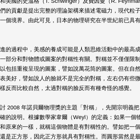
美國的史溫格（T. Schwinger）及費因曼（R. Feynm
們的貢獻是提出完整的理論架構來描述電磁力，現代粒
一個境界。由此可見，日本的物理研究在半世紀前已具
進的過程中，美感的養成可能是人類思維活動中的最高
一部分和對物體或圖案的對稱性有關。對稱並不僅僅限
以包括重複呈現的圖案，譬如說萬花筒的圖案。但在自
表美好，譬如說人的臉就不是完全的對稱，左右仍有些
樣反而比較自然，太過對稱的臉反而有種奇怪的感覺。
討 2008 年諾貝爾物理獎的主題「對稱」，先開宗明義
確的說明。根據數學家韋爾（Weyl）的定義：如果一個
和原來的一樣，就稱這個物體是有對稱性的。譬如把一個正
還是正方形，因此正方形就具有對稱性。而圓形當然是