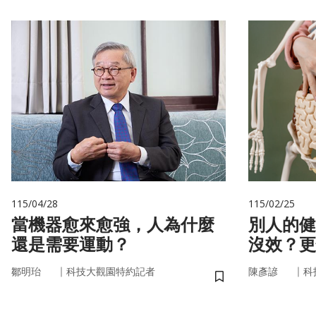
115/04/28
115/02/25
當機器愈來愈強，人為什麼
別人的健
還是需要運動？
沒效？更
更能「精
｜
｜
鄒明珆
科技大觀園特約記者
陳彥諺
科
儲存書籤