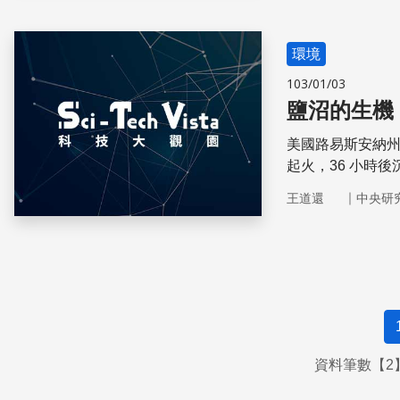
環境
103/01/03
鹽沼的生機
美國路易斯安納州
起火，36 小時
鹽沼災情慘重。
｜
王道還
中央研
資料筆數【2】