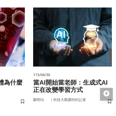
115/06/30
當AI開始當老師：生成式AI
正在改變學習方式
回
｜
鄒明珆
科技大觀園特約記者
儲存書籤
儲