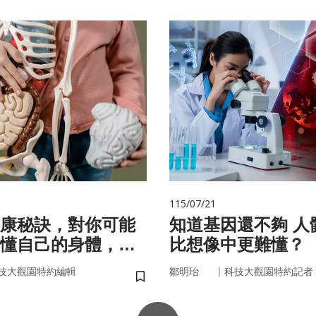
115/07/21
康秘訣，對你可能
知道基因還不夠 人體為什麼
懂自己的身體，才
比想像中更難懂？
準健康」！
｜
技大觀園特約編輯
鄒明珆
科技大觀園特約記者
儲存書籤