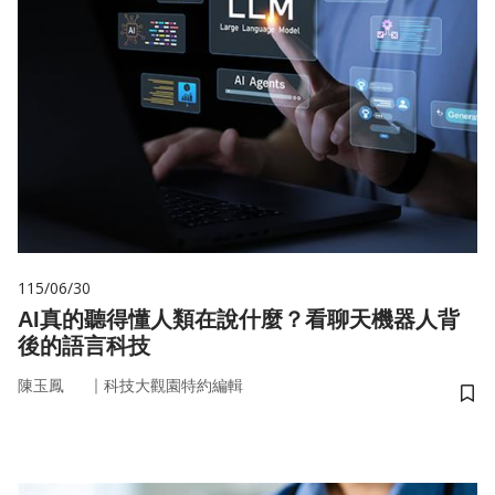
115/06/30
AI真的聽得懂人類在說什麼？看聊天機器人背
後的語言科技
｜
陳玉鳳
科技大觀園特約編輯
儲