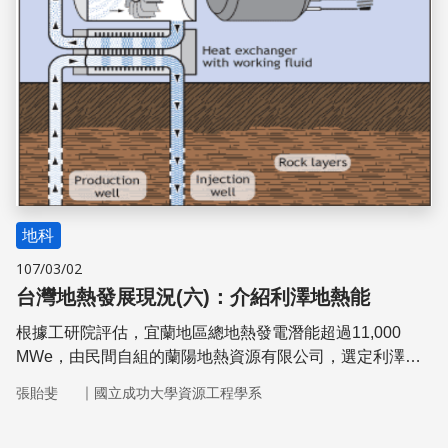
地科
107/03/02
台灣地熱發展現況(六)：介紹利澤地熱能
根據工研院評估，宜蘭地區總地熱發電潛能超過11,000
MWe，由民間自組的蘭陽地熱資源有限公司，選定利澤地
區為開發目標，提出「利澤地熱電廠開發案」，總裝置容量
｜
張貽斐
國立成功大學資源工程學系
目標為101 MWe，11口地熱井，1.49公頃的開發面積，平
均深度六公里，於今年4月已通過環評，鑽探首口試驗井指