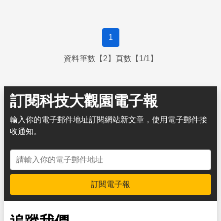
日可待。以高成炎教授為首的蘭陽地熱資源有限公司，為解
決增強型地熱可能帶來的問題與疑慮，採用地熱資源複合開
採技術，搭配深層地熱的開發，可確保其取熱效益能兼顧經
1
濟考量。目前計畫將鑽探一口先導試驗用井，再逐年擴充，
配和地表電廠的建設，預計於2025年完工，初步估計每年
資料筆數【2】頁數【1/1】
可供8億度電。
訂閱科技大觀園電子報
輸入你的電子郵件地址訂閱網站新文章，使用電子郵件接
收通知。
電子郵件地址
訂閱電子報