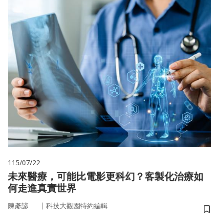
115/07/22
未來醫療，可能比電影更科幻？客製化治療如
何走進真實世界
｜
陳彥諺
科技大觀園特約編輯
儲