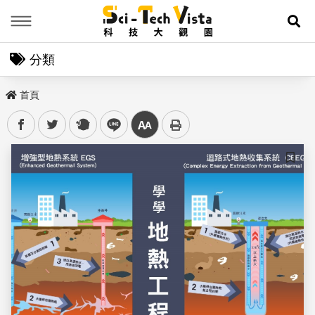
Menu
展
分類
首頁
facebook
twitter
plurk
line
中
儲存