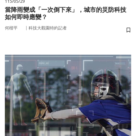
115/05/29
當降雨變成「一次倒下來」，城市的災防科技
如何即時應變？
｜
何楷平
科技大觀園特約記者
儲