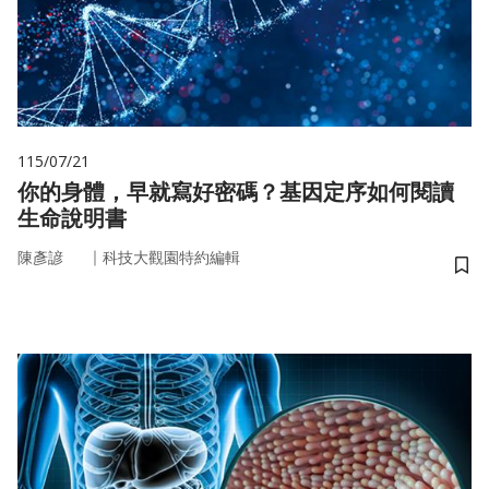
115/07/21
你的身體，早就寫好密碼？基因定序如何閱讀
生命說明書
｜
陳彥諺
科技大觀園特約編輯
儲