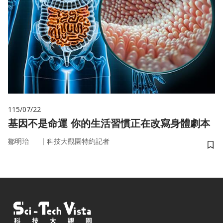
115/07/22
基因不是命運 你的生活習慣正在改寫身體劇本
｜
鄒明珆
科技大觀園特約記者
儲