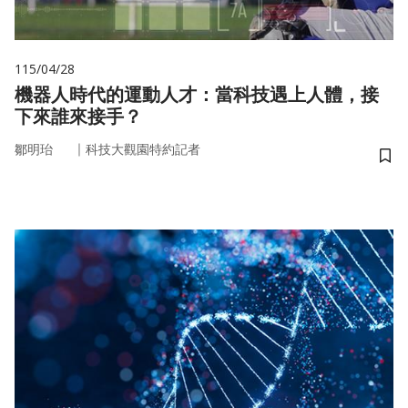
115/04/28
機器人時代的運動人才：當科技遇上人體，接
下來誰來接手？
｜
鄒明珆
科技大觀園特約記者
儲