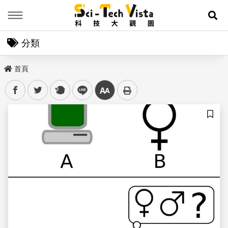
Menu
展
分類
首頁
facebook
twitter
plurk
line
中
儲存