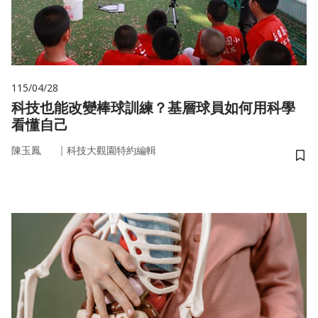
115/04/28
科技也能改變棒球訓練？基層球員如何用科學
看懂自己
｜
陳玉鳳
科技大觀園特約編輯
儲