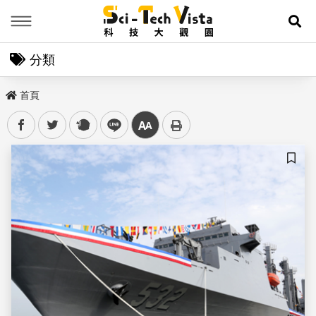
Menu
展
分類
首頁
facebook
twitter
plurk
line
中
儲存