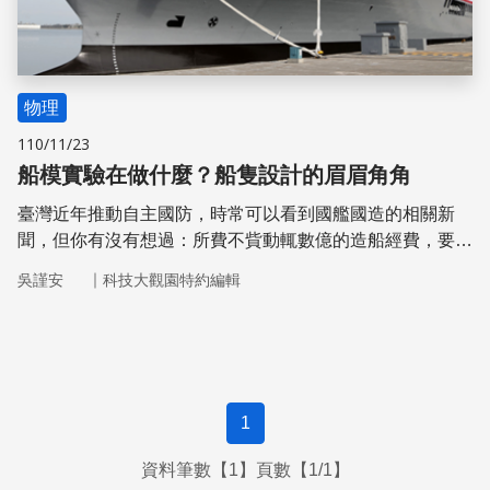
物理
110/11/23
船模實驗在做什麼？船隻設計的眉眉角角
臺灣近年推動自主國防，時常可以看到國艦國造的相關新
聞，但你有沒有想過：所費不貲動輒數億的造船經費，要如
何知道實船完工是真的功能完整的呢？國立成功大學系統及
｜
吳謹安
科技大觀園特約編輯
船舶機電工程學系副教授陳政宏指出，為了驗證船隻模型性
能，研究者們設計了各種船模實驗，廣泛用於建造實船之前
評估目前船隻設計方案的性能是否符合期望，或是存有潛在
流體動力學上的問題。
1
資料筆數【1】頁數【1/1】