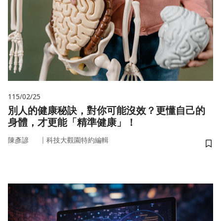
115/02/25
別人的健康秘訣，對你可能沒效？更懂自己的
身體，才更能「精準健康」！
｜
陳彥諺
科技大觀園特約編輯
儲