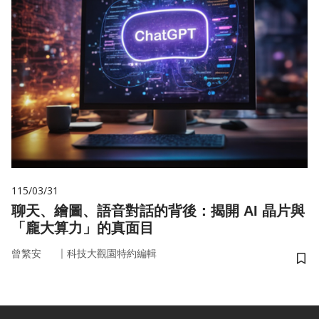
115/03/31
聊天、繪圖、語音對話的背後：揭開 AI 晶片與
「龐大算力」的真面目
｜
曾繁安
科技大觀園特約編輯
儲