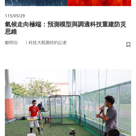
115/05/29
氣候走向極端：預測模型與調適科技重建防災
思維
｜
鄒明珆
科技大觀園特約記者
儲