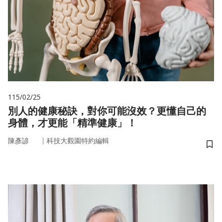
115/02/25
別人的健康秘訣，對你可能沒效？更懂自己的
身體，才更能「精準健康」！
｜
陳彥諺
科技大觀園特約編輯
儲