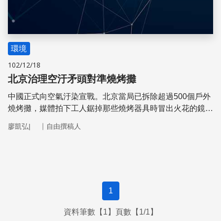
環境
102/12/18
北京治理空汙矛頭對準燒烤攤
中國正式向空氣汙染宣戰。北京當局已拆除超過500個戶外
燒烤攤，媒體拍下工人鋸掉那些燒烤器具時冒出火花的鏡
頭，一旁還有北京城管人員隨時監控。北京當局希望得以有
｜
廖凱弘|
自由撰稿人
效降低空氣中的懸浮微粒(PM2.5)。空氣中的懸浮微粒會進
入人體肺部，影響人體健康
1
資料筆數【1】頁數【1/1】