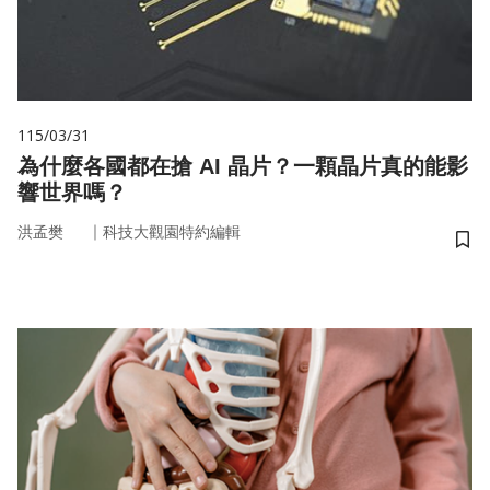
115/03/31
為什麼各國都在搶 AI 晶片？一顆晶片真的能影
響世界嗎？
｜
洪孟樊
科技大觀園特約編輯
儲