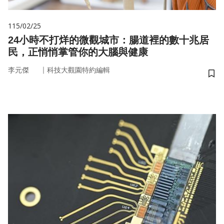
115/02/25
24小時不打烊的微觀城市：腸道裡的數十兆居
民，正悄悄掌管你的大腦與健康
｜
李元傑
科技大觀園特約編輯
儲