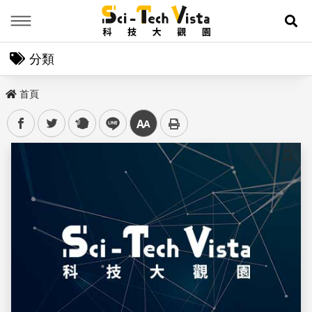
Menu
展
分類
首頁
facebook
twitter
plurk
line
中
儲存