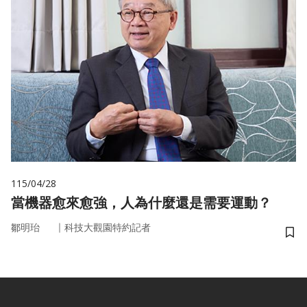
115/04/28
當機器愈來愈強，人為什麼還是需要運動？
｜
鄒明珆
科技大觀園特約記者
儲