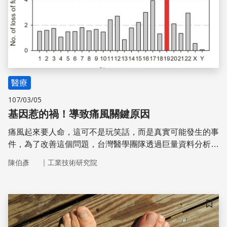
醫療
107/03/05
基因惹的禍！導致痛風關鍵原因
痛風起來要人命，這可不是玩笑話，而是真實可能發生的事
件，為了改善這個問題，台灣醫學團隊透過巨量資料分析，
發現「ABCG2」是導致台灣民眾罹患痛風機率加劇的主要
｜
陳伯彥
工業技術研究院
基因，期盼讓民眾可以得知發病風險，及早治療，遠離疾
病。
儲存