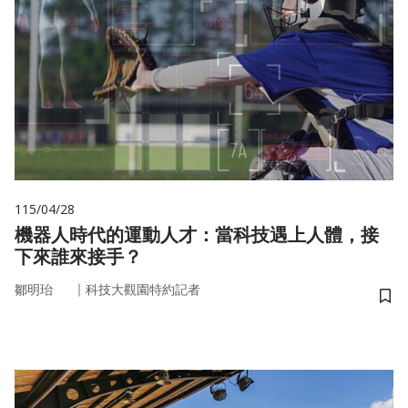
115/04/28
機器人時代的運動人才：當科技遇上人體，接
下來誰來接手？
｜
鄒明珆
科技大觀園特約記者
儲