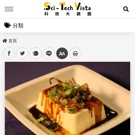
Menu
展
分類
首頁
facebook
twitter
plurk
line
中
儲存