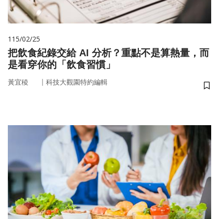
115/02/25
把飲食紀錄交給 AI 分析？重點不是算熱量，而
是看穿你的「飲食習慣」
｜
黃宜稜
科技大觀園特約編輯
儲