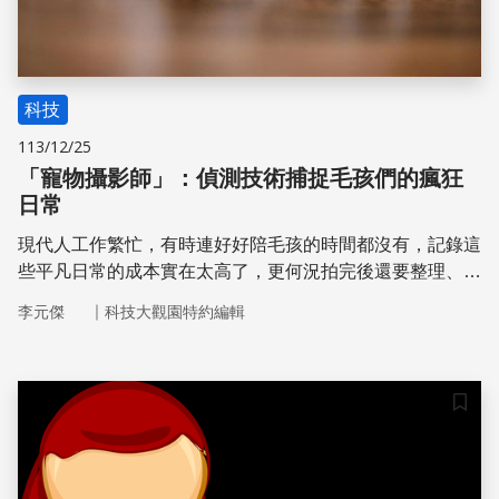
科技
113/12/25
「寵物攝影師」：偵測技術捕捉毛孩們的瘋狂
日常
現代人工作繁忙，有時連好好陪毛孩的時間都沒有，記錄這
些平凡日常的成本實在太高了，更何況拍完後還要整理、剪
輯、調色！國立勤益科技大學電機工程系葉政育教授注意到
｜
李元傑
科技大觀園特約編輯
主人們的心力交瘁，便開始思考如何讓我們更輕鬆地記錄寵
物的日常。他的魔法就是「物件偵測」與「寵物動作辨識模
型」兩大技術的利用。
儲存