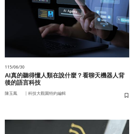
115/06/30
AI真的聽得懂人類在說什麼？看聊天機器人背
後的語言科技
｜
陳玉鳳
科技大觀園特約編輯
儲