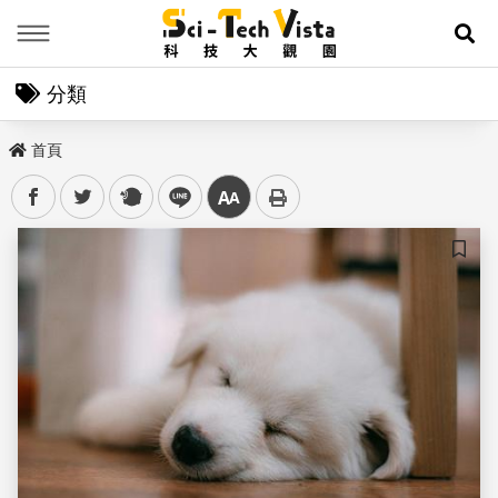
Menu
展
分類
首頁
facebook
twitter
plurk
line
中
儲存