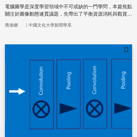
電腦圖學是深度學習領域中不可或缺的一門學問，本篇焦點
關注於圖像動態連貫議題，先帶出了平衡資源消耗與觀賞感
受的技術—「內差」。由於內差仍有其無法盡善之處，此技
｜
喬偉綱
中國文化大學新聞學系
術對於快速的圖像變化會有失真模糊情況發生，於是本篇簡
介了三個由交通大學資工系教授林彥宇與台灣大學資工系教
授莊永裕的聯合研究團隊所提出的解決方案。這些解決方案
在資源消耗與視訊畫面呈現之間找到一個雙贏的平衡點，可
儲存
說是向「零誤差」的目標邁進了一大步。