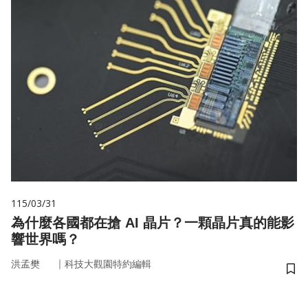
115/03/31
為什麼各國都在搶 AI 晶片？一顆晶片真的能影
響世界嗎？
｜
洪孟樊
科技大觀園特約編輯
儲