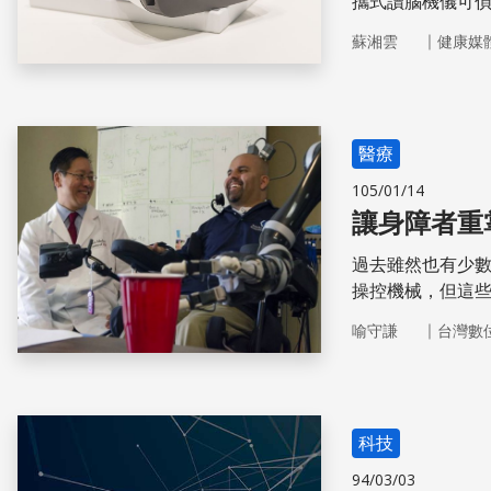
攜式讀腦機儀可
｜
蘇湘雲
健康媒
醫療
105/01/14
讓身障者重
過去雖然也有少數身障者
操控機械，但這
運動皮質區，只
｜
喻守謙
台灣數
（產生肢體運動
簡便、人性化的
科技
94/03/03