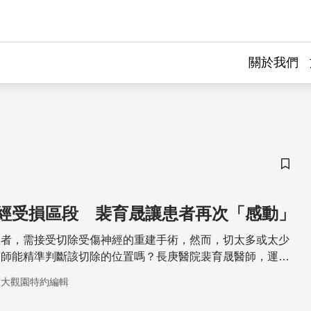
關於我們
儲存
經受損區段 裴育晟讓患者再次「感動」
患者，需接受切除受傷神經的重建手術，然而，切太多或太少
醫師能精準判斷該切除的位置嗎？長庚醫院裴育晟醫師，運用
與臨床醫學的專長，開發出「可撓式陣列電極感知器」，可精
技大觀園特約編輯
區段，提升手術的治療效果造福病患。