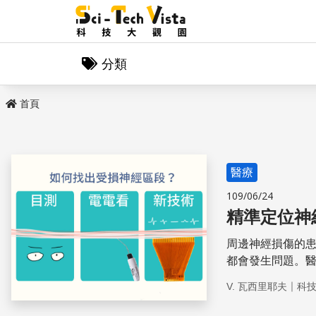
分類
首頁
醫療
109/06/24
精準定位神
周邊神經損傷的
都會發生問題。
其跨越基礎科學
｜
V. 瓦西里耶夫
科
準定位神經受損