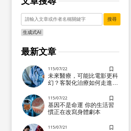
文章搜尋
關鍵字
搜尋
生成式AI
書籤
最新文章
115/07/22
儲存書籤
未來醫療，可能比電影更科
幻？客製化治療如何走進真
實世界
115/07/22
儲存書籤
基因不是命運 你的生活習
慣正在改寫身體劇本
書籤
115/07/21
儲存書籤