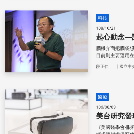
科技
108/10/21
起心動念—
腦機介面把腦袋
目前則主要運用
腦機介面應用於
｜
段正仁
國立中
醫療
106/08/09
美台研究發
《美國醫學會-眼科