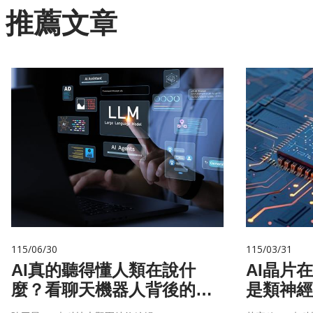
推薦文章
115/06/30
115/03/31
AI真的聽得懂人類在說什
AI晶片
麼？看聊天機器人背後的語
是類神經
言科技