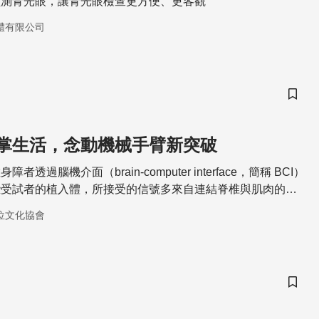
偵測青光眼，讓青光眼檢查更方便、更客觀
體有限公司
儲存
掌生活，念動機械手臂新突破
透過腦機介面（brain-computer interface，簡稱 BCI）
些受試者的植入體，所接受的信號多來自連結脊椎與肌肉的前
能被動記錄訊號。而新型的機械手臂則是在後頂葉皮質層內
位文化協會
意念的區域）植入晶片，讓機械主動理解使用者意圖，創造更
服務
儲存