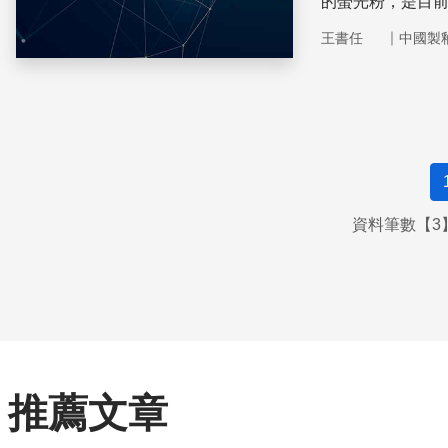
的螢光粉，是目前
｜
王書任
中國製
資料筆數【3】
推薦文章