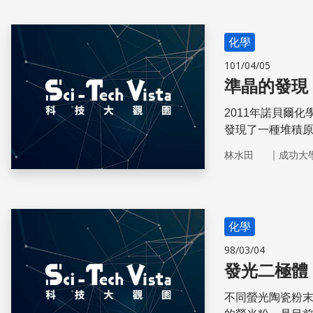
化學
101/04/05
準晶的發現
2011年諾貝爾化
發現了一種堆積
｜
林水田
成功大
化學
98/03/04
發光二極體
不同螢光陶瓷粉