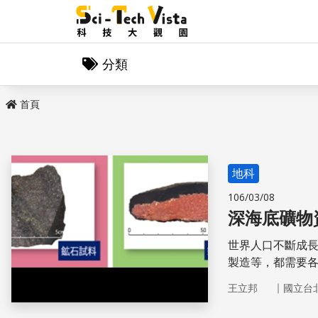
分類
首頁
地科
106/03/08
深海底礦物
世界人口不斷成長
製造等，都需要
耗殆盡的時候。然
｜
王立邦
國立台
源，雖非取之不