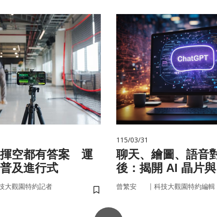
115/03/31
揮空都有答案 運
聊天、繪圖、語音
普及進行式
後：揭開 AI 晶片
力」的真面目
｜
技大觀園特約記者
曾繁安
科技大觀園特約編輯
儲存書籤