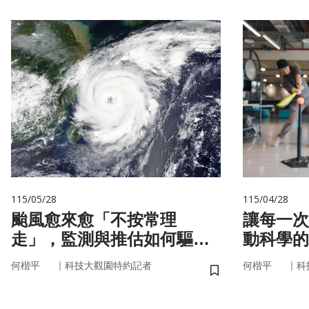
115/05/28
115/04/28
颱風愈來愈「不按常理
讓每一次
走」，監測與推估如何驅動
動科學的
防災決策？
｜
｜
何楷平
科技大觀園特約記者
何楷平
科
儲存書籤