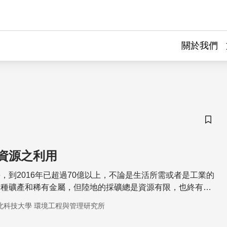
關於我們
儲存
資源之利用
，到2016年已超過70億以上，不論是生活所需或者是工業的
各種礦產和稀有金屬，但陸地的採礦總是資源有限，也終有消
而，海洋佔地球表面積2/3，如果能從深海採取各種礦物資
北科技大學 環境工程與管理研究所
盡，卻能提供人類長遠且豐富的利用