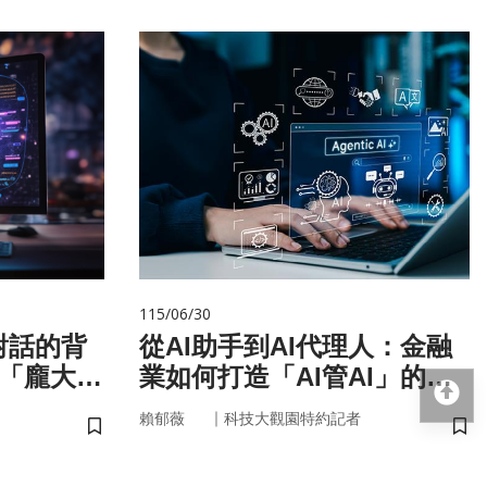
115/06/30
對話的背
從AI助手到AI代理人：金融
與「龐大算
業如何打造「AI管AI」的新
回
治理模式？
｜
賴郁薇
科技大觀園特約記者
儲存書籤
儲