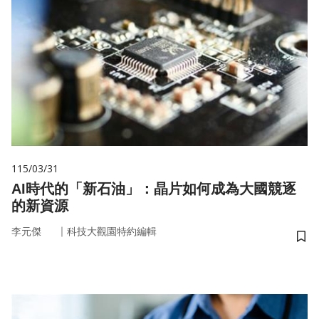
115/03/31
AI時代的「新石油」：晶片如何成為大國競逐
的新資源
｜
李元傑
科技大觀園特約編輯
儲