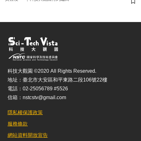
儲
科技大觀園 ©2020 All Rights Reserved.
地址：臺北市大安區和平東路二段106號22樓
電話：02-25056789 #5526
信箱：nstcstv@gmail.com
隱私權保護政策
服務條款
網站資料開放宣告