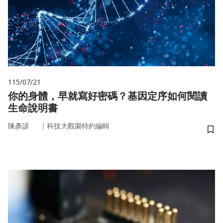
115/07/21
你的身體，早就寫好密碼？基因定序如何閱讀
生命說明書
｜
陳彥諺
科技大觀園特約編輯
儲