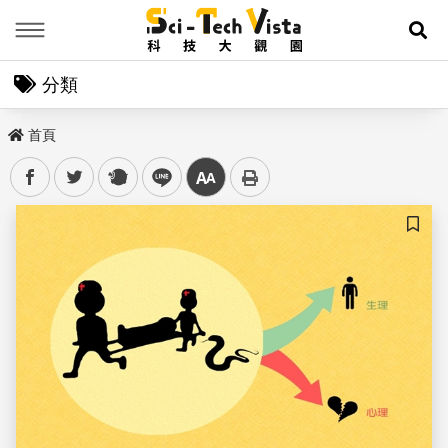
Menu
展
分類
首頁
facebook
twitter
plurk
line
中
儲存