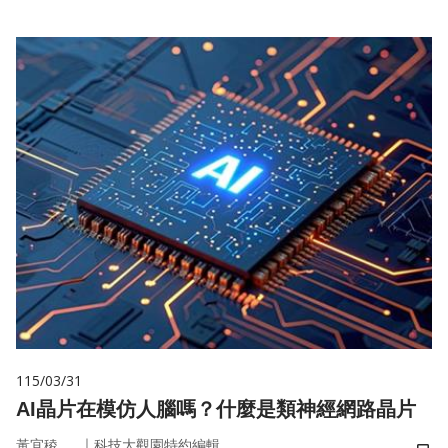
115/03/31
AI晶片在模仿人腦嗎？什麼是類神經網路晶片
｜
黃宜稜
科技大觀園特約編輯