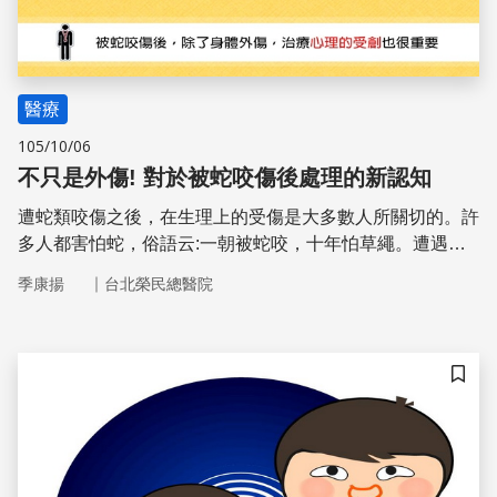
醫療
105/10/06
不只是外傷! 對於被蛇咬傷後處理的新認知
遭蛇類咬傷之後，在生理上的受傷是大多數人所關切的。許
多人都害怕蛇，俗語云:一朝被蛇咬，十年怕草繩。遭遇蛇
咬傷的外傷，目前已經有需多的治療方式與相關研究，但被
｜
季康揚
台北榮民總醫院
蛇咬之後在心裡會造成負面的影響，卻很少被研究與討論
儲存