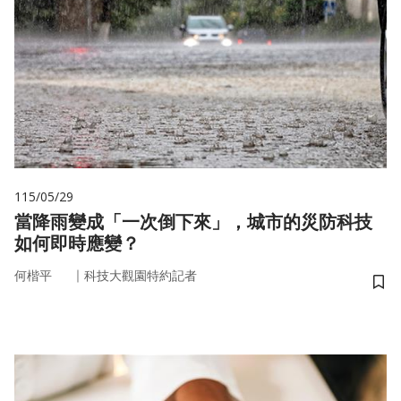
115/05/29
當降雨變成「一次倒下來」，城市的災防科技
如何即時應變？
｜
何楷平
科技大觀園特約記者
儲