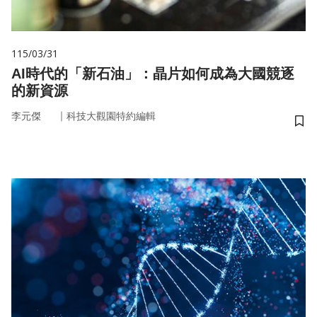
115/03/31
AI時代的「新石油」：晶片如何成為大國競逐
的新資源
｜
李元傑
科技大觀園特約編輯
儲