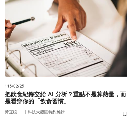
115/02/25
把飲食紀錄交給 AI 分析？重點不是算熱量，而
是看穿你的「飲食習慣」
｜
黃宜稜
科技大觀園特約編輯
儲