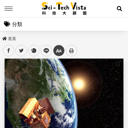
Menu
展
分類
首頁
facebook
twitter
plurk
line
中
儲存