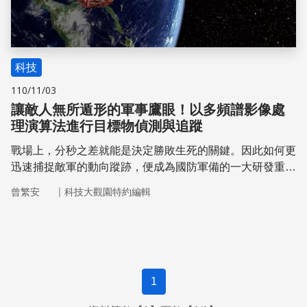
科技
110/11/03
讓敵人無所遁形的軍事鷹眼！以多頻譜影像處
理演算法進行目標物偵測與追蹤
戰場上，分秒之差就能是決定勝敗生死的關鍵。因此如何更
迅速捕捉敵軍的動向蹤跡，便成為國防軍備的一大研發重
點。多頻譜影像技術能確切捕捉到物體反射的光譜資訊，並
｜
曾繁安
科技大觀園特約編輯
已在衛星、醫學、動植物辨識領域取得可行的成果。來自中
正大學的研究團隊，便致力於建立多頻譜影響處理演算法的
資料庫，期望能應用在軍事目標物的偵測追蹤上，為前線戰
士助一臂之力！
1