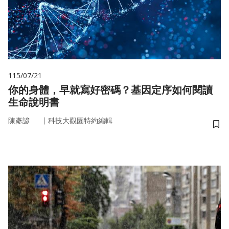
115/07/21
你的身體，早就寫好密碼？基因定序如何閱讀
生命說明書
｜
陳彥諺
科技大觀園特約編輯
儲