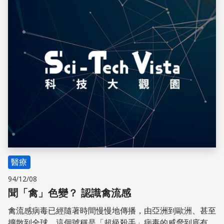
儲存
醫療
94/12/08
聞「禽」色變？ 認識禽流感
禽流感病毒已經隨著時間慢慢地傳播，由亞洲到歐洲、甚至
擴散到全球，這個號稱是「超級殺手」病毒的威脅到底有多