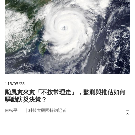
115/05/28
颱風愈來愈「不按常理走」，監測與推估如何
驅動防災決策？
｜
何楷平
科技大觀園特約記者
儲