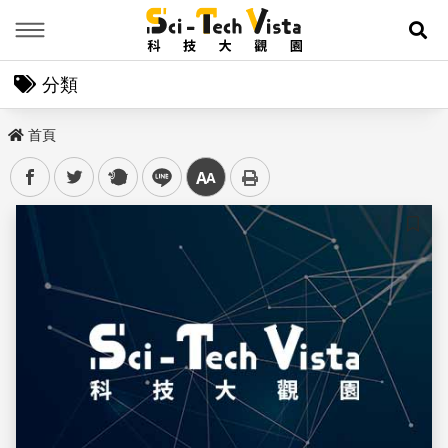
Menu
展
分類
首頁
facebook
twitter
plurk
line
中
儲存