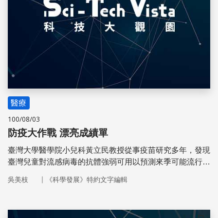
醫療
100/08/03
防疫大作戰 漂亮成績單
臺灣大學醫學院小兒科黃立民教授從事疫苗研究多年，發現
臺灣兒童對流感病毒的抗體強弱可用以預測來季可能流行的
病毒株。此外，對於B肝疫苗免疫記憶的測定，黃教授也提
｜
吳美枝
《科學發展》特約文字編輯
出創新方法。上述兩項研究成果使他獲得「行政院2010年
傑出科技貢獻獎」的殊榮。