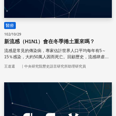
醫療
102/10/29
新流感（H1N1）會在冬季捲土重來嗎？
流感是常見的傳染病，專家估計世界人口平均每年有5～
15％感染，大約50萬人因而死亡。回顧歷史，流感肆虐的
最高潮未必就在冬季，新流感動向的預測還不是堅實的科
｜
王道還
中央研究院歷史語言研究所助理研究員
學。
儲存