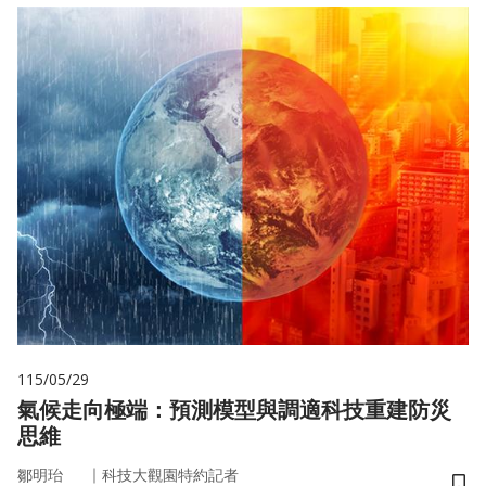
115/05/29
氣候走向極端：預測模型與調適科技重建防災
思維
｜
鄒明珆
科技大觀園特約記者