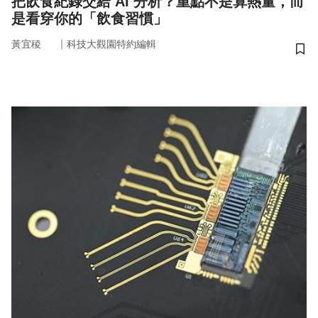
把飲食紀錄交給 AI 分析？重點不是算熱量，而
是看穿你的「飲食習慣」
｜
黃宜稜
科技大觀園特約編輯
儲