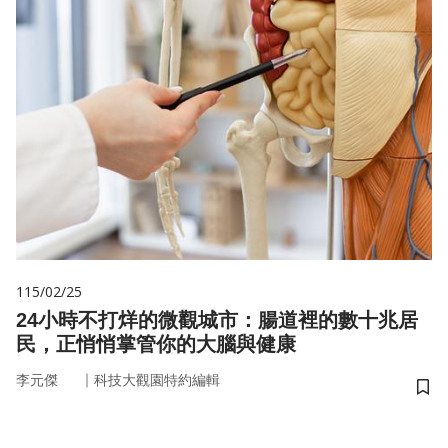
115/02/25
24小時不打烊的微觀城市：腸道裡的數十兆居
民，正悄悄掌管你的大腦與健康
｜
李元傑
科技大觀園特約編輯
儲