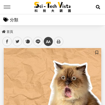
Menu
展
分類
首頁
facebook
twitter
plurk
line
中
儲存