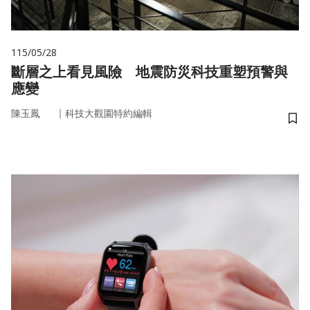
115/05/28
斷層之上看見風險 地震防災科技重塑預警與
應變
｜
陳玉鳳
科技大觀園特約編輯
儲