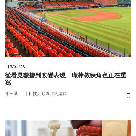
115/04/28
從看見數據到改變表現 職棒教練角色正在重
寫
｜
陳玉鳳
科技大觀園特約編輯
儲