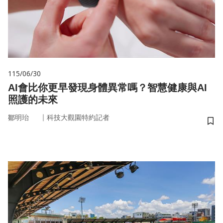
115/06/30
AI會比你更早發現身體異常嗎？智慧健康與AI
照護的未來
｜
鄒明珆
科技大觀園特約記者
儲