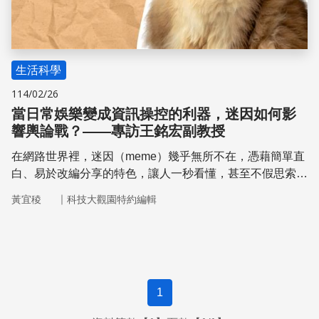
生活科學
114/02/26
當日常娛樂變成資訊操控的利器，迷因如何影
響輿論戰？——專訪王銘宏副教授
在網路世界裡，迷因（meme）幾乎無所不在，憑藉簡單直
白、易於改編分享的特色，讓人一秒看懂，甚至不假思索地
轉發。然而，這些看似無害的搞笑圖片，實則具備強大的影
｜
黃宜稜
科技大觀園特約編輯
響力，且可能因為訊息重組，成為資訊操控的有力武器。
「資訊失真」的有害迷因可用於假消息與仇恨言論的散播，
進一步影響敏感議題的社會趨勢，如政治、宗教、性別刻板
印象等，激化對立、加劇衝突。
1