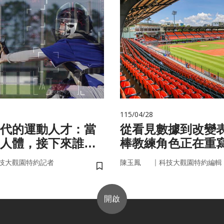
115/04/28
代的運動人才：當
從看見數據到改變
人體，接下來誰來
棒教練角色正在重
｜
技大觀園特約記者
陳玉鳳
科技大觀園特約編輯
儲存書籤
開啟