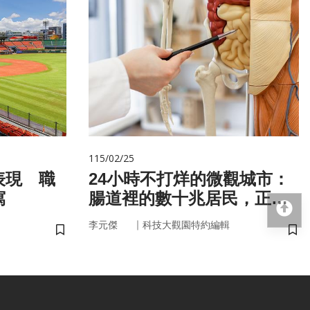
115/02/25
表現 職
24小時不打烊的微觀城市：
寫
腸道裡的數十兆居民，正悄
回
悄掌管你的大腦與健康
｜
李元傑
科技大觀園特約編輯
儲存書籤
儲