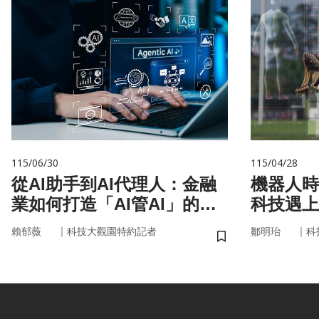
115/06/30
115/04/28
從AI助手到AI代理人：金融
機器人時
業如何打造「AI管AI」的新
科技遇上
治理模式？
接手？
｜
｜
賴郁薇
科技大觀園特約記者
鄒明珆
科
儲存書籤