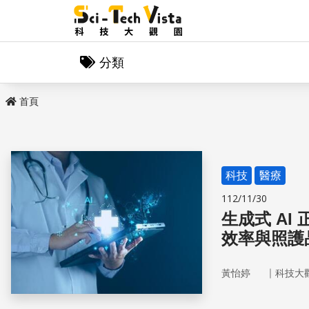
分類
首頁
科技
醫療
112/11/30
生成式 A
效率與照護
｜
黃怡婷
科技大