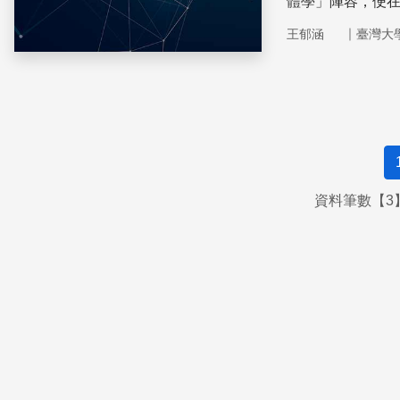
體學」陣容，便
｜
王郁涵
臺灣大
資料筆數【3】