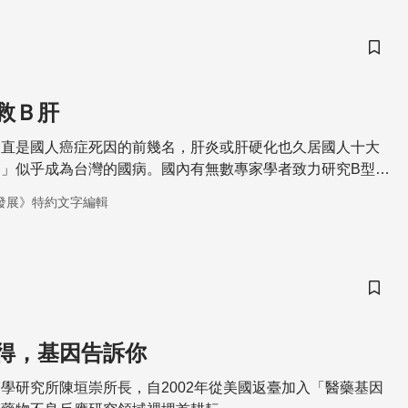
儲存
救Ｂ肝
一直是國人癌症死因的前幾名，肝炎或肝硬化也久居國人十大
」似乎成為台灣的國病。國內有無數專家學者致力研究B型肝
臺灣大學醫學院臨床醫學研究所高嘉宏所長率先從病毒和宿主
發展》特約文字編輯
探討B型肝炎病毒、病患與干擾素治療三者之間的關係，並成
人化醫療的方法。
儲存
得，基因告訴你
學研究所陳垣崇所長，自2002年從美國返臺加入「醫藥基因