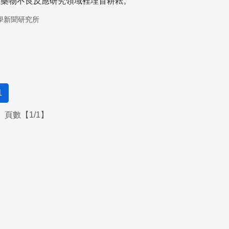
在藥物不良反應研究領域裡埋首耕耘。
學新聞研究所
1
頁數【1/1】