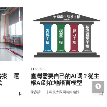
115/06/30
答案 運
臺灣需要自己的AI嗎？從主
式
權AI到在地語言模型
回
｜
陳彥諺
科技大觀園特約編輯
儲存書籤
儲