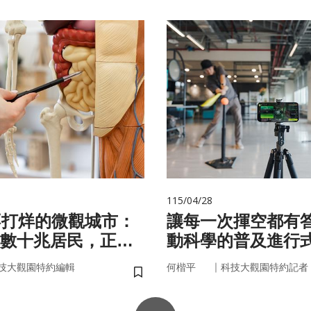
115/04/28
不打烊的微觀城市：
讓每一次揮空都有
數十兆居民，正悄
動科學的普及進行
的大腦與健康
｜
技大觀園特約編輯
何楷平
科技大觀園特約記者
儲存書籤