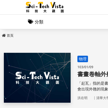
分類
首頁
物理
103/01/09
書畫卷軸外
「起瓦」指的是
會出現外翹的現
｜
洪在明
清華大