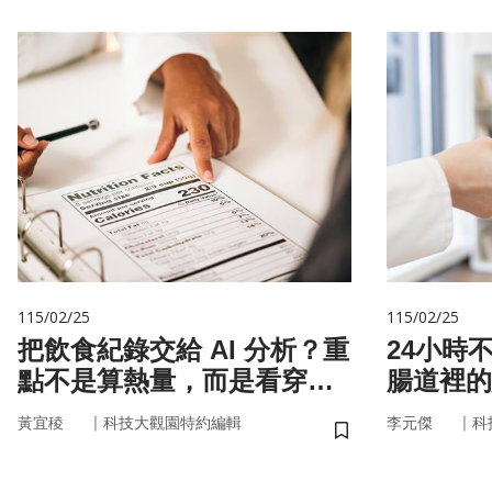
115/02/25
115/02/25
把飲食紀錄交給 AI 分析？重
24小時
點不是算熱量，而是看穿你
腸道裡的
的「飲食習慣」
悄掌管你
｜
｜
黃宜稜
科技大觀園特約編輯
李元傑
科
儲存書籤