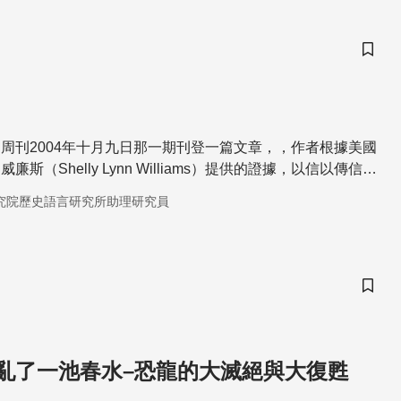
不如認真活在當下。」
儲存
周刊2004年十月九日那一期刊登一篇文章，，作者根據美國
斯（Shelly Lynn Williams）提供的證據，以信以傳信，
，為讀者報導了「發現大猿新種」的故事。
究院歷史語言研究所助理研究員
儲存
亂了一池春水–恐龍的大滅絕與大復甦