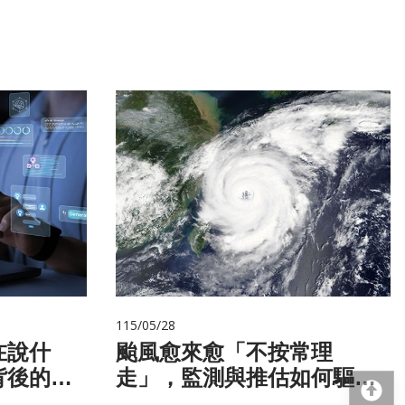
115/05/28
在說什
颱風愈來愈「不按常理
背後的語
走」，監測與推估如何驅動
回
防災決策？