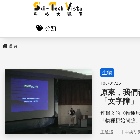
分類
首頁
生物
106/01/25
原來，我們
「文字障」
達爾文的《物種
「物種原始問題
緣」、非隨機的
｜
王道還
中央研
槍打鳥，而是一