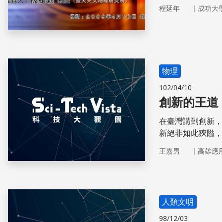
｜
程延年
成功大
物理
102/04/10
創新的王道
在臺灣講到創新
新絕非如此狹隘
面，創新的影響
｜
王嘉男
高雄應
人類文明
98/12/03