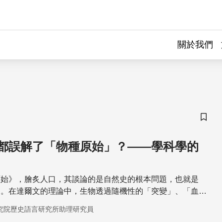
關於我們
儲存
都誤解了「物種原始」？——學科學的
原始》，膾炙人口，其談論的是自然史的根本問題，也就是
」。在達爾文的理論中，生物透過隨機性的「突變」、「血
「選擇」、「適應」等四個概念來進行演化，其中演化並非亂
究院歷史語言研究所助理研究員
種理性的過程。深談演化，不免會想：「人類何去何從？」王