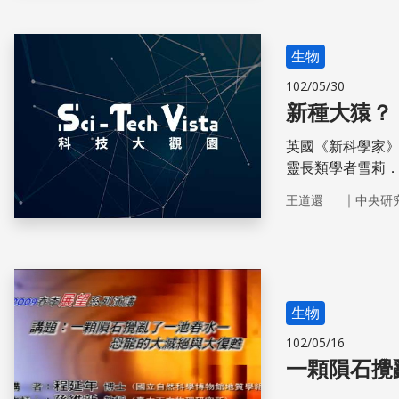
道還老師說：「
生物
102/05/30
新種大猿？
英國《新科學家》
靈長類學者雪莉．威廉
疑以傳疑的筆法
｜
王道還
中央研
生物
102/05/16
一顆隕石攪