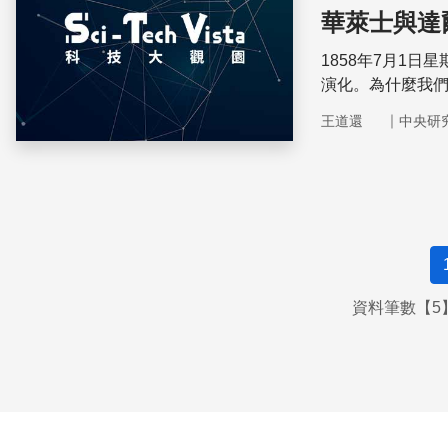
華萊士與達
1858年7月1
演化。為什麼我
｜
王道還
中央研
資料筆數【5】