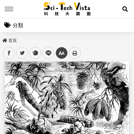
Menu
展
分類
首頁
facebook
twitter
plurk
line
中
儲存