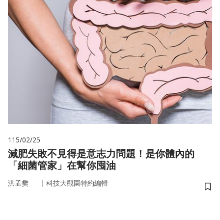
115/02/25
減肥失敗不見得是意志力問題！是你體內的
「細菌管家」在幫你囤油
｜
洪孟樊
科技大觀園特約編輯
儲