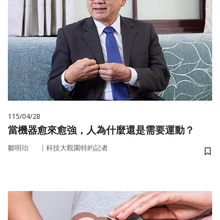
115/04/28
當機器愈來愈強，人為什麼還是需要運動？
｜
鄒明珆
科技大觀園特約記者
儲