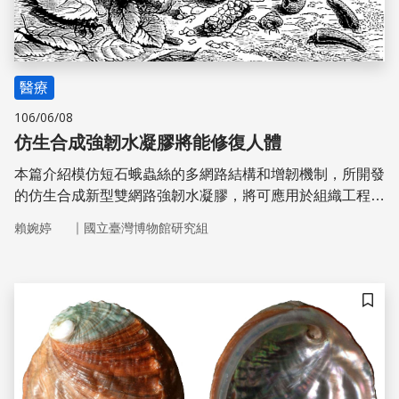
醫療
106/06/08
仿生合成強韌水凝膠將能修復人體
本篇介紹模仿短石蛾蟲絲的多網路結構和增韌機制，所開發
的仿生合成新型雙網路強韌水凝膠，將可應用於組織工程，
開發修復人體器官、肌腱、軟骨等軟組織，及運用於牙齒或
｜
賴婉婷
國立臺灣博物館研究組
髖骨、顏面骨、和顱骨等硬骨的重建手術
儲存