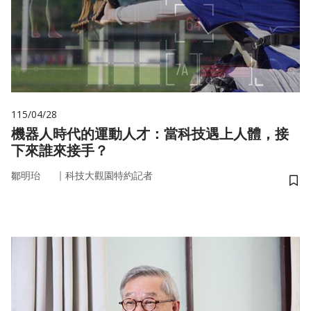
115/04/28
機器人時代的運動人才：當科技遇上人體，接
下來誰來接手？
｜
鄒明珆
科技大觀園特約記者
儲