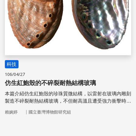
科技
106/04/27
仿生紅鮑殼的不碎裂耐熱結構玻璃
本篇介紹仿生紅鮑殼的珍珠質微結構，以雷射在玻璃內雕刻
製造不碎裂耐熱結構玻璃，不但耐高溫且遭受強力衝擊時僅
略微彎曲不會碎裂，可應用於窗戶、防彈玻璃、安全鏡片、
｜
賴婉婷
國立臺灣博物館研究組
電子或電器設備的透明結構和觸控螢幕、天文望遠鏡、太空
梭隔熱瓦等