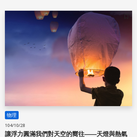
便的材料，讓科學原理不再遙遠。
儲存
物理
104/10/28
讓浮力圓滿我們對天空的嚮往——天燈與熱氣