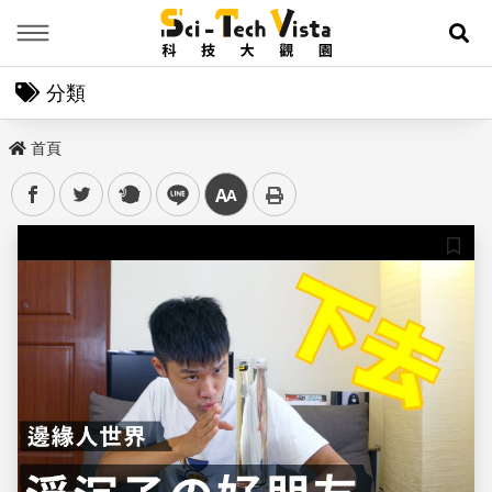
Menu
展
分類
首頁
facebook
twitter
plurk
line
中
儲存