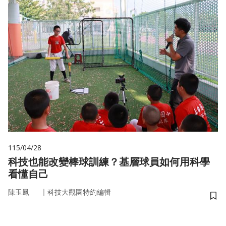
115/04/28
科技也能改變棒球訓練？基層球員如何用科學
看懂自己
｜
陳玉鳳
科技大觀園特約編輯
儲