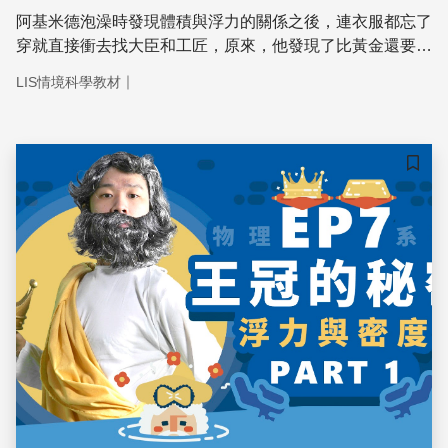
阿基米德泡澡時發現體積與浮力的關係之後，連衣服都忘了
穿就直接衝去找大臣和工匠，原來，他發現了比黃金還要貴
重的原理：「物體在液體中受到浮力的大小，等於物體排開
｜
LIS情境科學教材
的液體重。」
儲存