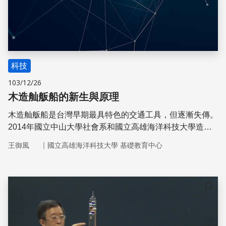
科技
103/12/26
木造舢舨船的新生與原理
木造舢舨船是台灣早期最具特色的交通工具，但逐漸失傳。
2014年國立中山大學社會系和國立高雄海洋科技大學造船
及海洋工程系兩系共同合作，希望透過造船老師傅實作過
｜
王御風
國立高雄海洋科技大學 基礎教育中心
程，傳授學生木船施工的技術，除了記錄旗津船舶歷史與共
同保存傳統手工造船技術外，也要一窺早期造船擅用浮力之
科學原理與傳統技藝
儲存