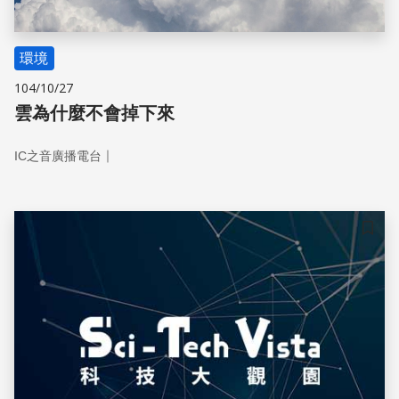
環境
104/10/27
雲為什麼不會掉下來
｜
IC之音廣播電台
儲存