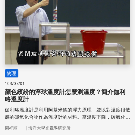
物理
103/07/01
顏色繽紛的浮球溫度計怎麼測溫度？簡介伽利
略溫度計
伽利略溫度計是利用阿基米德的浮力原理，並以對溫度很敏
感的碳氫化合物作為溫度計的材料。當溫度下降，碳氫化合
物液體密度上升，便會影響到伽利略溫度計中玻璃球的浮
｜
周祥順
海洋大學光電學研究所
沉。接下來就讓我們來看看，伽利略溫度計是如何從浮沉的