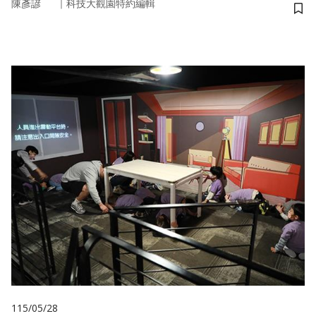
｜
陳彥諺
科技大觀園特約編輯
儲
115/05/28