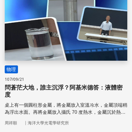
物理
107/09/21
問蒼茫大地，誰主沉浮？阿基米德答：液體密
度
桌上有一個圓柱形金屬，將金屬放入室溫冷水，金屬頂端稍
為浮出水面。再將金屬放入攝氏 70 度熱水，金屬沉於熱水
底部。明明都是水，為甚麼一浮一沉？圓柱形金屬的密度略
｜
周祥順
海洋大學光電學研究所
小於室溫冷水密度，因此浮於冷水表面。水的溫度上升密度