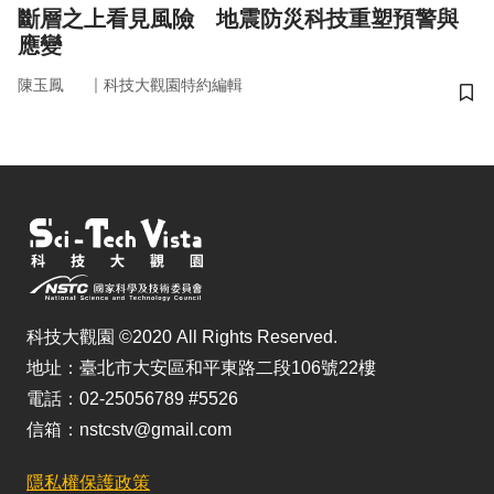
斷層之上看見風險 地震防災科技重塑預警與
應變
｜
陳玉鳳
科技大觀園特約編輯
儲
科技大觀園 ©2020 All Rights Reserved.
地址：臺北市大安區和平東路二段106號22樓
電話：02-25056789 #5526
信箱：nstcstv@gmail.com
隱私權保護政策