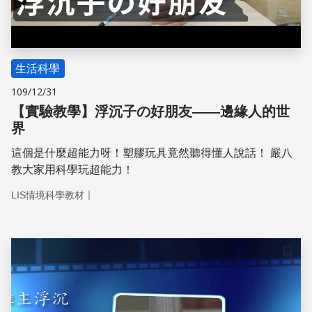
生活科學
109/12/31
【實驗教學】浮沉子の好朋友——邊緣人的世
界
這個是什麼超能力呀！塑膠玩具竟然聽得懂人說話！ 嚴八
教大家用科學玩超能力！
｜
LIS情境科學教材
儲存