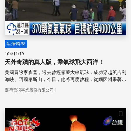
生活科學
104/11/19
天外奇蹟的真人版，乘氣球飛大西洋！
美國冒險家崔普，過去曾經靠著大串氣球，成功穿越英吉利
海峽、阿爾卑斯山，今日，他將再度啟程，從緬因州乘著
370個巨型氦氣氣球起飛，而這一次的目標是：成功飛越大
｜
臺灣電視事業股份有限公司
西洋！
儲存