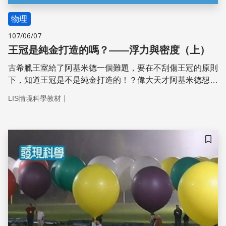
物理
107/06/07
王冠是純金打造的嗎？——浮力與密度（上）
古希臘王室給了阿基米德一個難題，要在不刮傷王冠的原則
下，知道王冠是不是純金打造的！？偉大天才阿基米德想
到，可以比較「王冠」跟「和王冠相同重量的黃金」的體
｜
LIS情境科學教材
積，就能得到答案。只是王冠體積實在有夠難算的，阿基米
德怎麼樣都算不出來。突然，阿基米德在某次洗澡的時候，
想到了解決辦法！
儲存