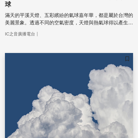
球
滿天的平溪天燈、五彩繽紛的氣球嘉年華，都是屬於台灣的
美麗景象。透過不同的空氣密度，天燈與熱氣球得以產生浮
力飄向雲端，然而，卻也因為浮力小、材料脆弱、火源危
｜
IC之音廣播電台
險，使得天燈與熱氣球伴隱含著許多安全的風險。
儲存