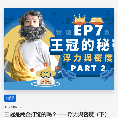
變小，因此金屬沉於攝氏 70 度熱水底部。
儲存
物理
107/06/07
王冠是純金打造的嗎？——浮力與密度（下）