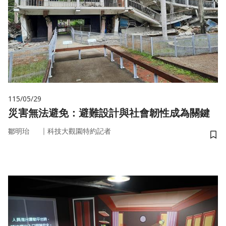
115/05/29
災害無法避免：避難設計與社會韌性成為關鍵
｜
鄒明珆
科技大觀園特約記者
儲