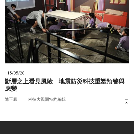
115/05/28
斷層之上看見風險 地震防災科技重塑預警與
應變
｜
陳玉鳳
科技大觀園特約編輯
儲