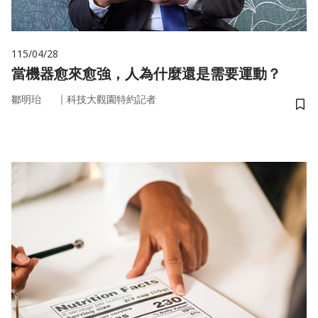
115/04/28
當機器愈來愈強，人為什麼還是需要運動？
｜
鄒明珆
科技大觀園特約記者
儲