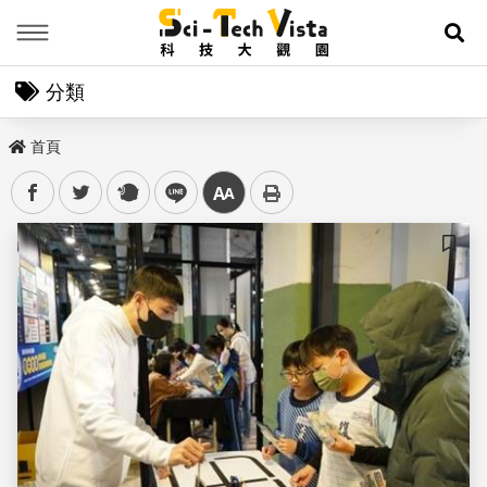
Menu
展
分類
首頁
facebook
twitter
plurk
line
中
儲存