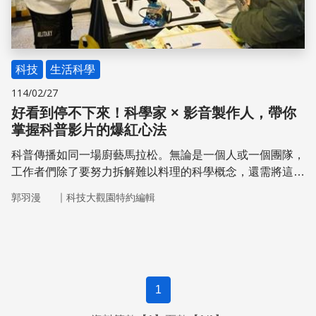
科技
生活科學
114/02/27
好看到停不下來！科學家 × 影音製作人，帶你
掌握科普影片的爆紅心法
科普傳播如同一場廚藝馬拉松。無論是一個人或一個團隊，
工作者們除了要努力拆解難以料理的科學概念，還需將這些
被打碎的知識單元加以轉化，做成一道道大眾能理解、願意
｜
郭羽漫
科技大觀園特約編輯
接受的可口菜餚。隨著第二屆「Open Call 科普創意松」的
落幕，我們向兩位在科普傳播領域耕耘多年的專家取經，看
他們如何打造有趣又引人注目的科學體驗！
1