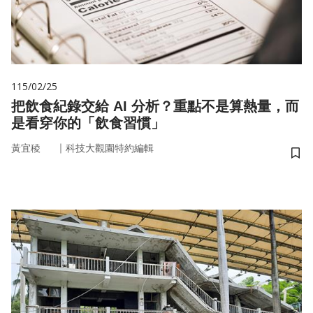
115/02/25
把飲食紀錄交給 AI 分析？重點不是算熱量，而
是看穿你的「飲食習慣」
｜
黃宜稜
科技大觀園特約編輯
儲