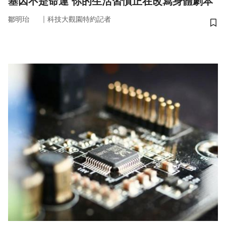
基因不是命運 你的生活習慣正在改寫身體劇本
｜
鄒明珆
科技大觀園特約記者
儲