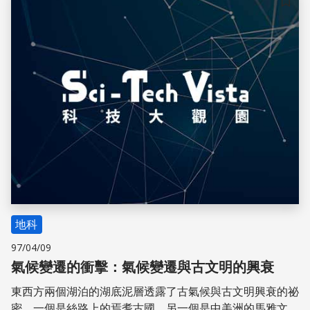
提升碳-14定年法的準確性。
儲存
地科
97/04/09
氣候變遷的衝擊：氣候變遷與古文明的興衰
東西方兩個湖泊的湖底泥層透露了古氣候與古文明興衰的祕
密，一個是絲路上的焉耆古國，另一個是中美洲的馬雅文