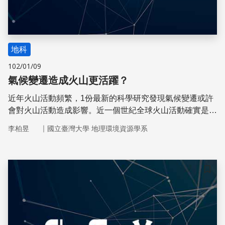
地科
102/01/09
氣候變遷造成火山更活躍？
近年火山活動頻繁，1份最新的科學研究發現氣候變遷或許
會對火山活動造成影響。近一個世紀全球火山活動確實是穩
定增加，但是真的是因為全球暖化造成火山活動的增加嗎？
｜
李柏昱
國立臺灣大學 地理環境資源學系
儲存