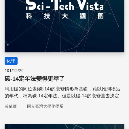
化學
101/12/20
碳-14定年法變得更準了
利用碳的同位素(碳-14)的衰變情形為基礎，藉以推測物品
的年代，稱為碳-14定年法。但是以碳-14的衰變量去決定物
品的年代，需要考慮環境因素對碳-14衰變量造成的誤差。
｜
黃郁葳
國立臺灣大學化學系
來自日本、德國、英國的研究團隊發現，日本福井縣水月湖
（すいげつこ）的底部，累積許多藻類化石和落葉化石，測
定其碳-14含量，可得碳-14衰變量與年代的校正曲線，大幅