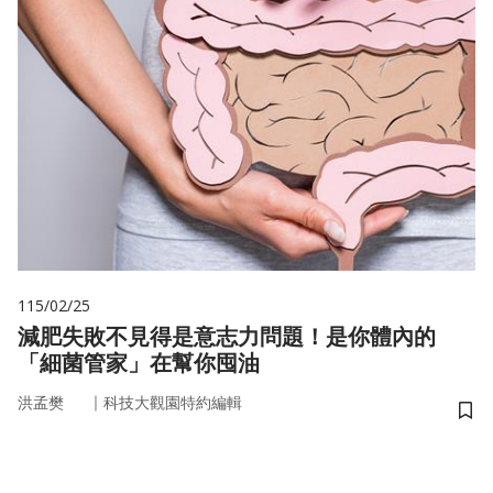
115/02/25
減肥失敗不見得是意志力問題！是你體內的
「細菌管家」在幫你囤油
｜
洪孟樊
科技大觀園特約編輯
儲