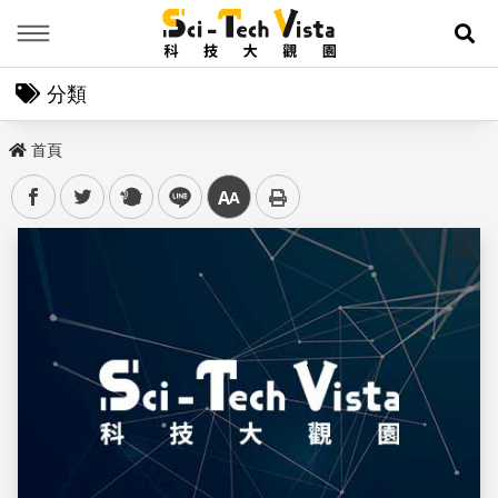
Menu
展
分類
首頁
facebook
twitter
plurk
line
中
儲存