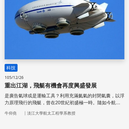
科技
105/12/26
重出江湖，飛艇有機會再度興盛發展
是廣告氣球或是運輸工具？利用充滿氦氣的封閉氣囊，以浮
力原理飛行的飛艇，曾在20世紀初盛極一時。隨如今航空
工業的發展蓬勃，飛艇可望重出江湖，再度浮現空中！
｜
牛仰堯
淡江大學航太工程學系教授