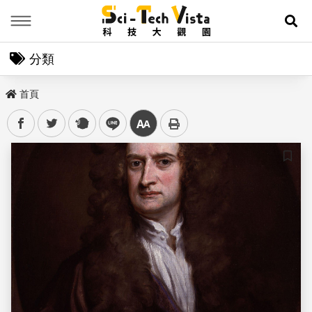
Menu
展
分類
首頁
facebook
twitter
plurk
line
中
儲存