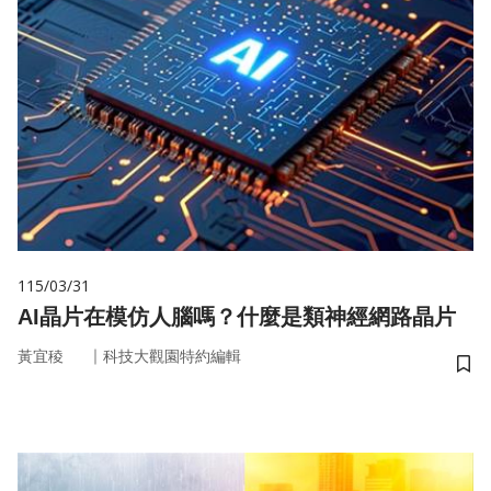
115/03/31
AI晶片在模仿人腦嗎？什麼是類神經網路晶片
｜
黃宜稜
科技大觀園特約編輯
儲