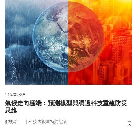
115/05/29
氣候走向極端：預測模型與調適科技重建防災
思維
｜
鄒明珆
科技大觀園特約記者
儲