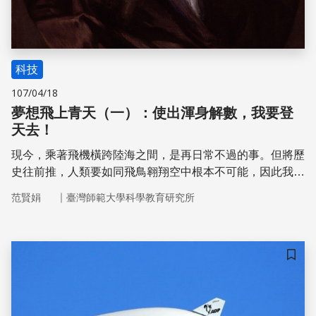
科技
107/04/18
夢想飛上青天（一）：使出渾身解數，我要登
天去！
現今，乘著飛機橫跨陸海之間，是再日常不過的事。但將歷
史往前推，人類要如同飛鳥翱翔空中根本不可能，因此我們
將「登天」用以形容難以達成之事。在真實駕著飛機飛行以
｜
范賢娟
臺灣師範大學科學教育研究所
前，人類用了哪些登天秘訣呢？
儲存