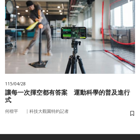
115/04/28
讓每一次揮空都有答案 運動科學的普及進行
式
｜
何楷平
科技大觀園特約記者
儲