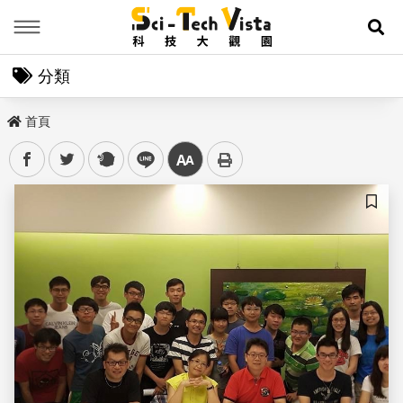
Menu
展
分類
首頁
facebook
twitter
plurk
line
中
儲存