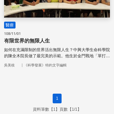
醫療
108/11/01
有限世界的無限人生
如何在充滿限制的世界活出無限人生？中興大學生命科學院
的陳全木院長做了最完美的示範。他生於金門戰地「單打雙
不打」的烽火年代，活在被軍事完全管制的世界，即使到台
｜
吳美枝
《科學發展》特約文字編輯
北念大學期間，返鄉時也得摸黑在大海中前行，但卻創造了
自己光明的人生，從事學術研究二十多年來，獲獎無數，論
文被引用次數也直逼五千，更榮獲十大傑出青年獎、總統農
業科學獎、有庠科技獎、東元獎、國家新創獎、美國動物生
技傑出研究獎等，並於今年再度榮獲科技部傑出研究獎。
1
資料筆數【1】頁數【1/1】