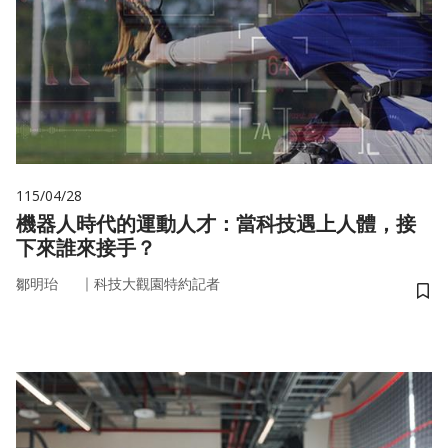
115/04/28
機器人時代的運動人才：當科技遇上人體，接
下來誰來接手？
｜
鄒明珆
科技大觀園特約記者
儲