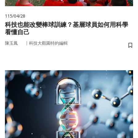
115/04/28
科技也能改變棒球訓練？基層球員如何用科學
看懂自己
｜
陳玉鳳
科技大觀園特約編輯
儲