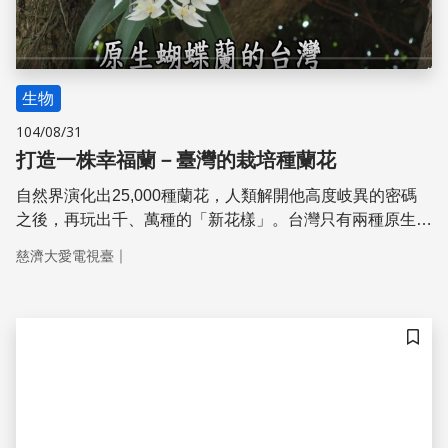
生物
104/08/31
打造一株幸福蘭－臺灣的栽培種蘭花
自然界演化出25,000種蘭花，人類解開他高度岐異的密碼
之後，再玩出千、萬種的「新花樣」。台灣只有兩種原生蝴
蝶蘭，卻在半世紀內打造出一個蝴蝶蘭王國。且看台灣的育
｜
慈濟大愛電視臺
種者如何為蘭花錦上添花。 更多精彩內容請見：
http://goo.gl/u6uCDU
儲存