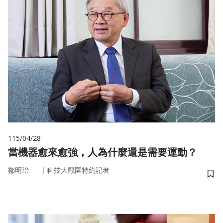
115/04/28
當機器愈來愈強，人為什麼還是需要運動？
｜
鄒明珆
科技大觀園特約記者
儲