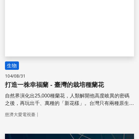
生物
104/08/31
打造一株幸福蘭 - 臺灣的栽培種蘭花
自然界演化出25,000種蘭花，人類解開他高度岐異的密碼
之後，再玩出千、萬種的「新花樣」。台灣只有兩種原生蝴
蝶蘭，卻在半世紀內打造出一個蝴蝶蘭王國。且看台灣的育
｜
慈濟大愛電視臺
種者如何為蘭花錦上添花。