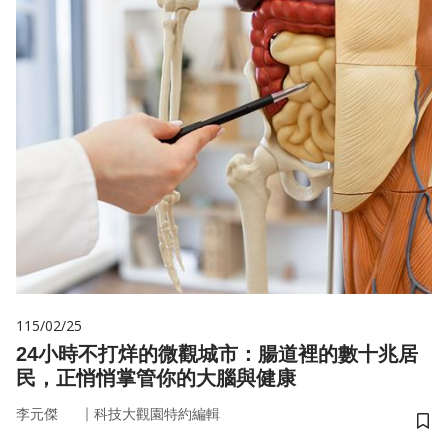
115/02/25
24小時不打烊的微觀城市：腸道裡的數十兆居
民，正悄悄掌管你的大腦與健康
｜
李元傑
科技大觀園特約編輯
儲