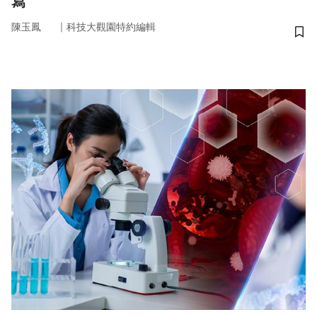
寫
｜
陳玉鳳
科技大觀園特約編輯
儲