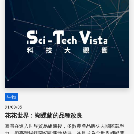
儲存
生物
91/09/05
花花世界：蝴蝶蘭的品種改良
臺灣在進入世界貿易組織後，多數農產品將失去國際競爭
力，但臺灣蝴蝶蘭卻能蓬勃發展，並且成為全世界蝴蝶蘭苗