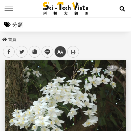
Menu
展
分類
首頁
facebook
twitter
plurk
line
中
儲存