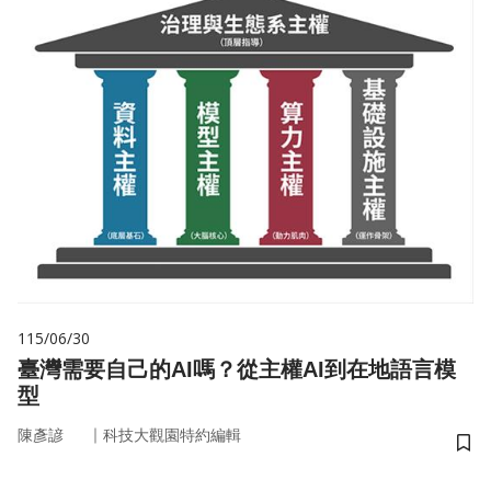
115/06/30
臺灣需要自己的AI嗎？從主權AI到在地語言模
型
｜
陳彥諺
科技大觀園特約編輯
儲