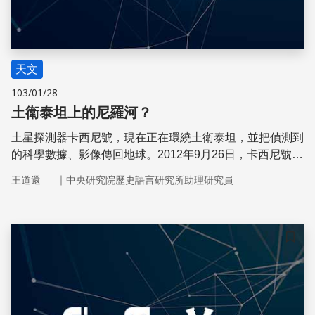
天文
103/01/28
土衛泰坦上的尼羅河？
土星探測器卡西尼號，現在正在環繞土衛泰坦，並把偵測到
的科學數據、影像傳回地球。2012年9月26日，卡西尼號在
泰坦北半球拍到了一個河流系統，像是具體而微的尼羅河。
｜
王道還
中央研究院歷史語言研究所助理研究員
儲存