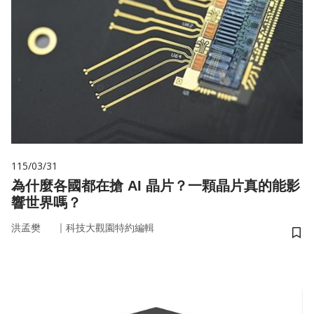
115/03/31
為什麼各國都在搶 AI 晶片？一顆晶片真的能影
響世界嗎？
｜
洪孟樊
科技大觀園特約編輯
儲