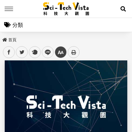
Menu
展
分類
首頁
facebook
twitter
plurk
line
中
儲存