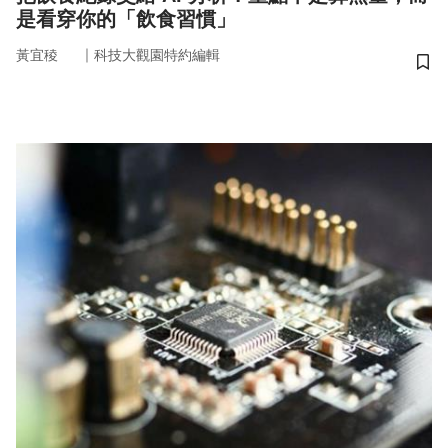
是看穿你的「飲食習慣」
｜
黃宜稜
科技大觀園特約編輯
儲