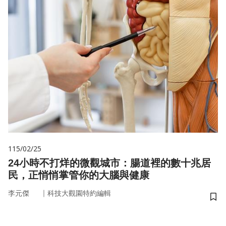
115/02/25
24小時不打烊的微觀城市：腸道裡的數十兆居
民，正悄悄掌管你的大腦與健康
｜
李元傑
科技大觀園特約編輯
儲