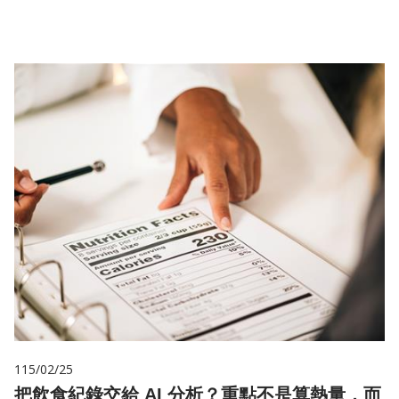
儲
115/02/25
把飲食紀錄交給 AI 分析？重點不是算熱量，而