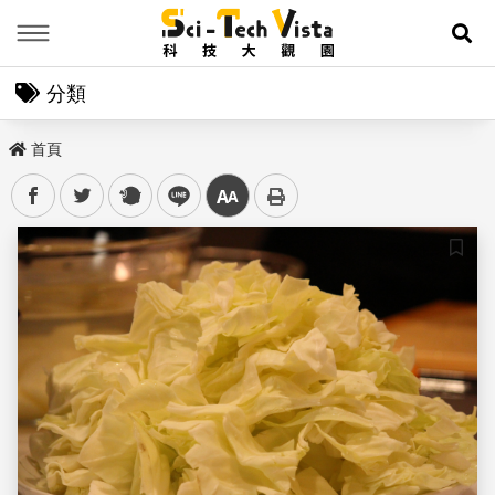
Menu
展
分類
首頁
facebook
twitter
plurk
line
中
儲存