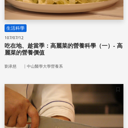
生活科學
107/07/12
吃在地、趁當季：高麗菜的營養科學（一）- 高
麗菜的營養價值
｜
劉承慈
中山醫學大學營養系
儲存