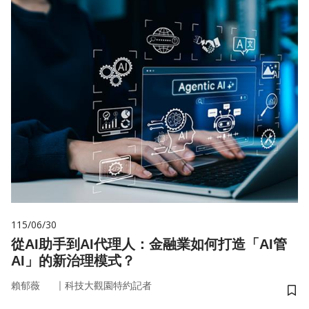
115/06/30
從AI助手到AI代理人：金融業如何打造「AI管
AI」的新治理模式？
｜
賴郁薇
科技大觀園特約記者
儲