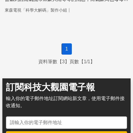
為雨量預報不夠精準而挨批。不過真要說起來，這不能算是
｜
東森電視「科學大解碼」製作小組
氣象局的錯，因為對於西南氣流，我們了解的還太少。為了
補足這個部份，科學家在今年六月大動作的進行西南氣流的
實驗，接下來我們透過科學大解碼的時間，來看看科學家他
們有什麼發現。
1
資料筆數【3】頁數【1/1】
訂閱科技大觀園電子報
輸入你的電子郵件地址訂閱網站新文章，使用電子郵件接
收通知。
電子郵件地址