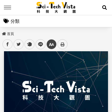
Menu
展
分類
首頁
facebook
twitter
plurk
line
中
儲存