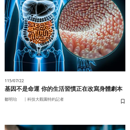
115/07/22
基因不是命運 你的生活習慣正在改寫身體劇本
｜
鄒明珆
科技大觀園特約記者
儲