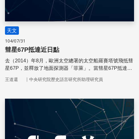
天文
104/07/31
彗星67P抵達近日點
去（2014）年8月，歐洲太空總署的太空船羅賽塔號飛抵彗
星67P，並釋放了地面探測器「菲萊」。當彗星67P抵達近
日點的時候，我們都能透過羅賽塔號與菲萊上的儀器目睹壯
｜
王道還
中央研究院歷史語言研究所助理研究員
觀的彗星噴流。
儲存