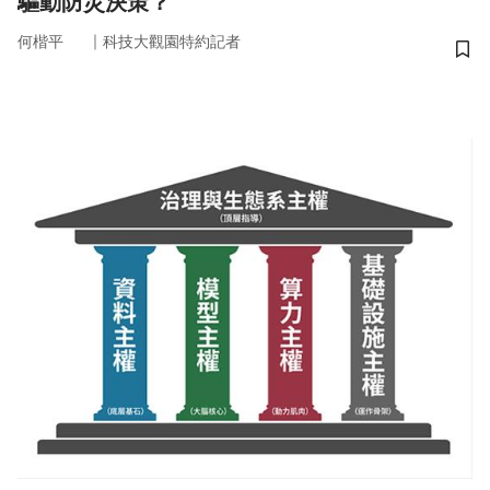
驅動防災決策？
｜
何楷平
科技大觀園特約記者
儲