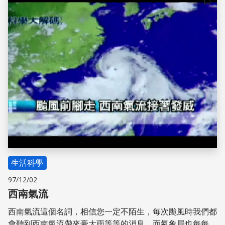
儲存
生活科學
97/12/02
西南氣流
西南氣流這個名詞，相信您一定不陌生，每次颱風時我們都
會聽到西南氣流帶來豪大雨等等的消息，而氣象局也每每因