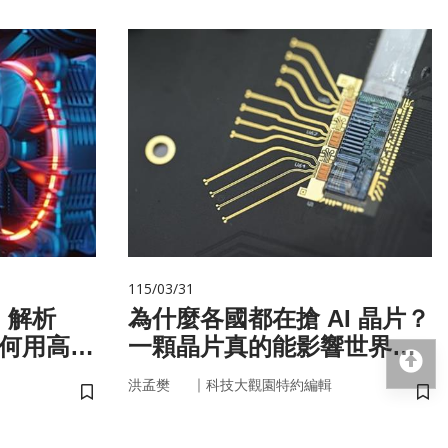
115/03/31
！解析
為什麼各國都在搶 AI 晶片？
如何用高效
一顆晶片真的能影響世界
回
嗎？
｜
洪孟樊
科技大觀園特約編輯
儲存書籤
儲