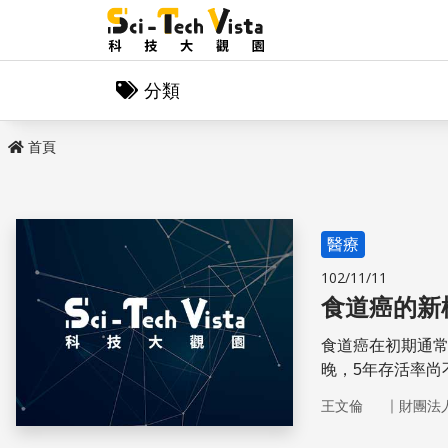
分類
首頁
醫療
102/11/11
食道癌的新
食道癌在初期通
晚，5年存活率尚
的目標。
｜
王文倫
財團法