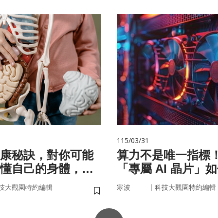
115/03/31
康秘訣，對你可能
算力不是唯一指標
懂自己的身體，才
「專屬 AI 晶片」
準健康」！
率驅動未來
｜
技大觀園特約編輯
寒波
科技大觀園特約編輯
儲存書籤