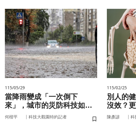
115/05/29
115/02/25
當降雨變成「一次倒下
別人的健
來」，城市的災防科技如何
沒效？更
即時應變？
更能「精
｜
｜
何楷平
科技大觀園特約記者
陳彥諺
科
儲存書籤