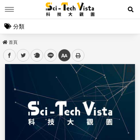
Menu
展
分類
首頁
facebook
twitter
plurk
line
中
儲存