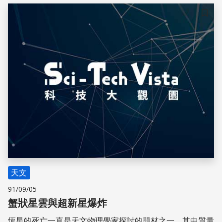
儲存
天文
91/09/05
蟹狀星雲與超新星爆炸
恆星的死亡一直是天文物理學家探討的題材之一，其中質量