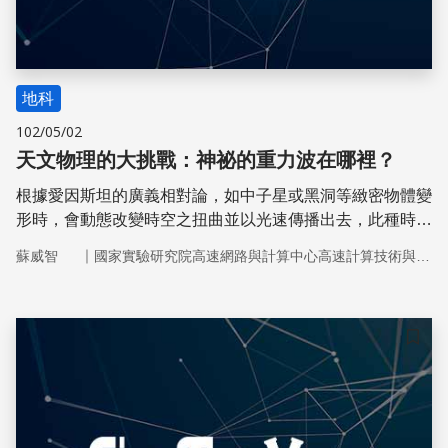
地科
102/05/02
天文物理的大挑戰：神祕的重力波在哪裡？
根據愛因斯坦的廣義相對論，如中子星或黑洞等緻密物體變
形時，會動態改變時空之扭曲並以光速傳播出去，此種時空
扭曲之傳播即為重力波。
｜
蘇威智
國家實驗研究院高速網路與計算中心高速計算技術與應用組
儲存