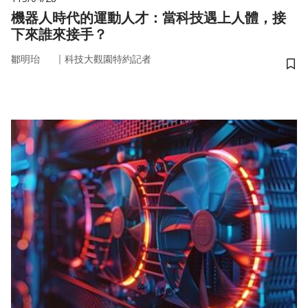
機器人時代的運動人才：當科技遇上人體，接
下來誰來接手？
｜
鄒明珆
科技大觀園特約記者
儲