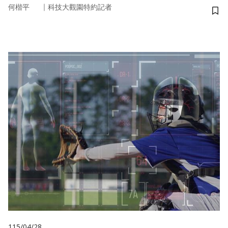
｜
何楷平
科技大觀園特約記者
儲
115/04/28